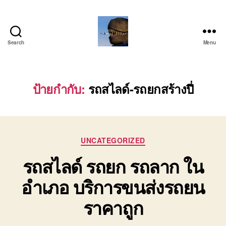
Search
Menu
บริการ
รถ
โลว์
เบท
ป้ายกำกับ:
รถสไลด์-รถยกสร้างปี่
เฉพาะ
กิจ
พิเศษ
ย้าย
Categories
เครื่องจักร
UNCATEGORIZED
ติดต่อ
รถสไลด์ รถยก รถลาก ใน
โทร
0818900005
อำเภอ บริการขนส่งรถยน
ราคาถูก