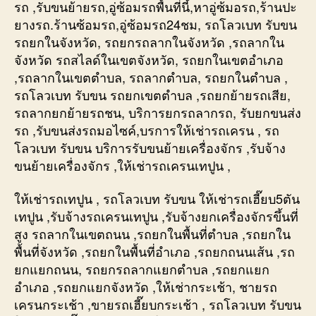
รถ ,รับขนย้ายรถ,อู่ซ้อมรถพื้นที่นี้,หาอู่ซ้มอรถ,ร้านปะ
ยางรถ.ร้านซ้อมรถ,อู่ซ้อมรถ24ชม, รถโลวเบท รับขน
รถยกในจังหวัด, รถยกรถลากในจังหวัด ,รถลากใน
จังหวัด รถสไลด์ในเขตจังหวัด, รถยกในเขตอำเภอ
,รถลากในเขตตำบล, รถลากตำบล, รถยกในตำบล ,
รถโลวเบท รับขน รถยกเขตตำบล ,รถยกย้ายรถเสีย,
รถลากยกย้ายรถชน, บริการยกรถลากรถ, รับยกขนส่ง
รถ ,รับขนส่งรถมอไซค์,บรการให้เช่ารถเครน , รถ
โลวเบท รับขน บริการรับขนย้ายเครื่องจักร ,รับจ้าง
ขนย้ายเครื่องจักร ,ให้เช่ารถเครนเทปูน ,
ให้เช่ารถเทปูน , รถโลวเบท รับขน ให้เช่ารถเฮี๊ยบ5ตัน
เทปูน ,รับจ้างรถเครนเทปูน ,รับจ้างยกเครื่องจักรขึ้นที่
สูง รถลากในเขตถนน ,รถยกในพื้นที่ตำบล ,รถยกใน
พื้นที่จังหวัด ,รถยกในพื้นที่อำเภอ ,รถยกถนนเส้น ,รถ
ยกแยกถนน, รถยกรถลากแยกตำบล ,รถยกแยก
อำเภอ ,รถยกแยกจังหวัด ,ให้เช่ากระเช้า, ชายรถ
เครนกระเช้า ,ขายรถเฮี๊ยบกระเช้า , รถโลวเบท รับขน