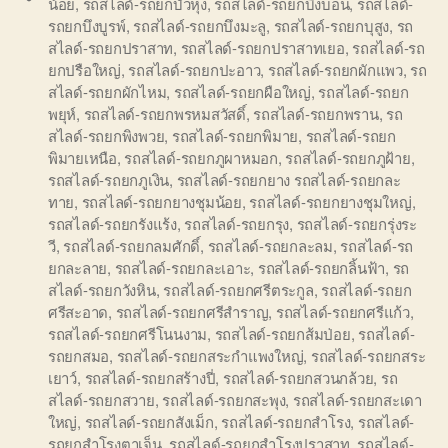
น้อย
,
รถสไลด์-รถยกบัวหุ่ง
,
รถสไลด์-รถยกบึงบอน
,
รถสไลด์-
รถยกบึงบูรพ์
,
รถสไลด์-รถยกบึงมะลู
,
รถสไลด์-รถยกบุสูง
,
รถ
สไลด์-รถยกปราสาท
,
รถสไลด์-รถยกปราสาทเยอ
,
รถสไลด์-รถ
ยกปรือใหญ่
,
รถสไลด์-รถยกปะอาว
,
รถสไลด์-รถยกผักแพว
,
รถ
สไลด์-รถยกผักไหม
,
รถสไลด์-รถยกผือใหญ่
,
รถสไลด์-รถยก
พยุห์
,
รถสไลด์-รถยกพรหมสวัสดิ์
,
รถสไลด์-รถยกพราน
,
รถ
สไลด์-รถยกพิงพวย
,
รถสไลด์-รถยกพิมาย
,
รถสไลด์-รถยก
พิมายเหนือ
,
รถสไลด์-รถยกภูผาหมอก
,
รถสไลด์-รถยกภูฝ้าย
,
รถสไลด์-รถยกภูเงิน
,
รถสไลด์-รถยกยาง รถสไลด์-รถยกละ
ทาย
,
รถสไลด์-รถยกยางชุมน้อย
,
รถสไลด์-รถยกยางชุมใหญ่
,
รถสไลด์-รถยกรังแร้ง
,
รถสไลด์-รถยกรุง
,
รถสไลด์-รถยกรุ่งระ
วี
,
รถสไลด์-รถยกลมศักดิ์
,
รถสไลด์-รถยกละลม
,
รถสไลด์-รถ
ยกละลาย
,
รถสไลด์-รถยกละเอาะ
,
รถสไลด์-รถยกลิ้นฟ้า
,
รถ
สไลด์-รถยกวังหิน
,
รถสไลด์-รถยกศรีตระกูล
,
รถสไลด์-รถยก
ศรีสะอาด
,
รถสไลด์-รถยกศรีสำราญ
,
รถสไลด์-รถยกศรีแก้ว
,
รถสไลด์-รถยกศรีโนนงาม
,
รถสไลด์-รถยกส้มป่อย
,
รถสไลด์-
รถยกสมอ
,
รถสไลด์-รถยกสระกำแพงใหญ่
,
รถสไลด์-รถยกสระ
เยาว์
,
รถสไลด์-รถยกสร้างปี่
,
รถสไลด์-รถยกสวนกล้วย
,
รถ
สไลด์-รถยกสวาย
,
รถสไลด์-รถยกสะพุง
,
รถสไลด์-รถยกสะเดา
ใหญ่
,
รถสไลด์-รถยกสังเม็ก
,
รถสไลด์-รถยกสำโรง
,
รถสไลด์-
รถยกสำโรงตาเจ็น
,
รถสไลด์-รถยกสำโรงปราสาท
,
รถสไลด์-