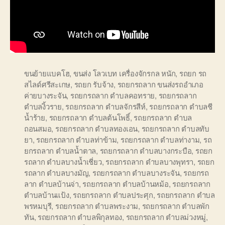
ขนย้ายแบคโฮ
,
ขนส่ง โลวเบท เครื่องจักรกล หนัก
,
รถยก รถ
สไลด์ศรีสะเกษ
,
รถยก รับจ้าง
,
รถยกรถลาก ขนส่งรถอำเภอ
ค่ายบางระจัน
,
รถยกรถลาก ตำบลคอทราย
,
รถยกรถลาก
ตำบลงิ้วราย
,
รถยกรถลาก ตำบลจักรสีห์
,
รถยกรถลาก ตำบลชี
น้ำร้าย
,
รถยกรถลาก ตำบลต้นโพธิ์
,
รถยกรถลาก ตำบล
ถอนสมอ
,
รถยกรถลาก ตำบลทองเอน
,
รถยกรถลาก ตำบลทับ
ยา
,
รถยกรถลาก ตำบลท่าข้าม
,
รถยกรถลาก ตำบลท่างาม
,
รถ
ยกรถลาก ตำบลน้ำตาล
,
รถยกรถลาก ตำบลบางกระบือ
,
รถยก
รถลาก ตำบลบางน้ำเชี่ยว
,
รถยกรถลาก ตำบลบางพุทรา
,
รถยก
รถลาก ตำบลบางมัญ
,
รถยกรถลาก ตำบลบางระจัน
,
รถยกรถ
ลาก ตำบลบ้านจ่า
,
รถยกรถลาก ตำบลบ้านหม้อ
,
รถยกรถลาก
ตำบลบ้านแป้ง
,
รถยกรถลาก ตำบลประศุก
,
รถยกรถลาก ตำบล
พรหมบุรี
,
รถยกรถลาก ตำบลพระงาม
,
รถยกรถลาก ตำบลพัก
ทัน
,
รถยกรถลาก ตำบลพิกุลทอง
,
รถยกรถลาก ตำบลม่วงหมู่
,