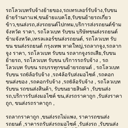
รถโลวเบทรับจ้างย้ายของ,รถเทรเลอร์รับจ้าง,รับขน
ย้ายร้านกาแฟ,ขนย้ายแบคโฮ,รับขนย้ายรถเกี่ยว
ข้าว,ขนส่งรถ,ส่งรถยนต์ไปกทม,บริการส่งรถยนต์ข้าม
จังหวัด ราคา, รถโลวเบท รับขน บริษัทขนส่งรถยนต์
ข้ามจังหวัด,เทรลเลอร์ขนส่งรถยนต์, รถโลวเบท รับ
ขน ขนส่งรถยนต์ กรุงเทพ หาดใหญ่,รถลากจูง,รถลาก
จูง ราคา, รถโลวเบท รับขน รถลากจูงรถเสีย,รับขน
ย้ายรถ, รถโลวเบท รับขน บริการรถรับจ้าง , รถ
โลวเบท รับขน รถบรรทุกขนย้ายรถยนต์ , รถโลวเบท
รับขน รถ6ล้อรับจ้าง ,รถ4ล้อรับส่งมอไซค์ ,รถคอก
ขนส่งของ ,รถคอกรับจ้าง ,รถ6ล้อรับจ้าง , รถโลวเบท
รับขน รถขนส่งสินค้า, รับขนยายสินค้า ,รับขนส่ง
รถ,บริการรับส่งมอไซค์ ขน,ส่งรถราคาถูก ,รับส่งราคา
ถูก, ขนส่งรถราคาถูก ,
รถลากราคาถูก ,ขนส่งรถไม่แพง, ราคารถขนส่ง
รถยนต์ ,ราคารถรับส่งรถมอไซค์ ,รับส่งรถ ,รับขนส่ง