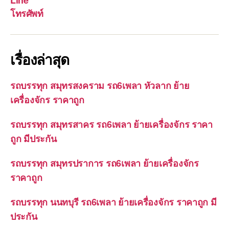
โทรศัพท์
เรื่องล่าสุด
รถบรรทุก สมุทรสงคราม รถ6เพลา หัวลาก ย้าย
เครื่องจักร ราคาถูก
รถบรรทุก สมุทรสาคร รถ6เพลา ย้ายเครื่องจักร ราคา
ถูก มีประกัน
รถบรรทุก สมุทรปราการ รถ6เพลา ย้ายเครื่องจักร
ราคาถูก
รถบรรทุก นนทบุรี รถ6เพลา ย้ายเครื่องจักร ราคาถูก มี
ประกัน