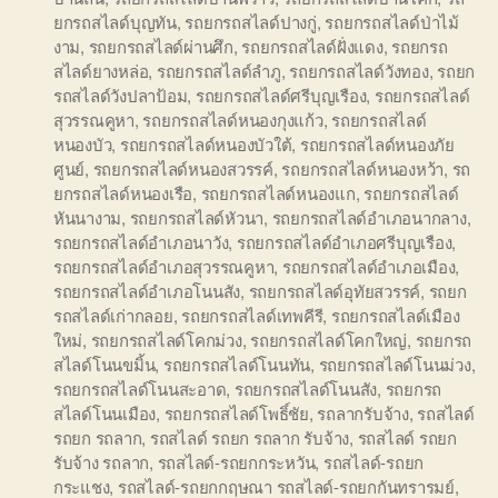
ยกรถสไลด์บุญทัน
,
รถยกรถสไลด์ปางกู่
,
รถยกรถสไลด์ป่าไม้
งาม
,
รถยกรถสไลด์ผ่านศึก
,
รถยกรถสไลด์ฝั่งแดง
,
รถยกรถ
สไลด์ยางหล่อ
,
รถยกรถสไลด์ลำภู
,
รถยกรถสไลด์วังทอง
,
รถยก
รถสไลด์วังปลาป้อม
,
รถยกรถสไลด์ศรีบุญเรือง
,
รถยกรถสไลด์
สุวรรณคูหา
,
รถยกรถสไลด์หนองกุงแก้ว
,
รถยกรถสไลด์
หนองบัว
,
รถยกรถสไลด์หนองบัวใต้
,
รถยกรถสไลด์หนองภัย
ศูนย์
,
รถยกรถสไลด์หนองสวรรค์
,
รถยกรถสไลด์หนองหว้า
,
รถ
ยกรถสไลด์หนองเรือ
,
รถยกรถสไลด์หนองแก
,
รถยกรถสไลด์
หันนางาม
,
รถยกรถสไลด์หัวนา
,
รถยกรถสไลด์อำเภอนากลาง
,
รถยกรถสไลด์อำเภอนาวัง
,
รถยกรถสไลด์อำเภอศรีบุญเรือง
,
รถยกรถสไลด์อำเภอสุวรรณคูหา
,
รถยกรถสไลด์อำเภอเมือง
,
รถยกรถสไลด์อำเภอโนนสัง
,
รถยกรถสไลด์อุทัยสวรรค์
,
รถยก
รถสไลด์เก่ากลอย
,
รถยกรถสไลด์เทพคีรี
,
รถยกรถสไลด์เมือง
ใหม่
,
รถยกรถสไลด์โคกม่วง
,
รถยกรถสไลด์โคกใหญ่
,
รถยกรถ
สไลด์โนนขมิ้น
,
รถยกรถสไลด์โนนทัน
,
รถยกรถสไลด์โนนม่วง
,
รถยกรถสไลด์โนนสะอาด
,
รถยกรถสไลด์โนนสัง
,
รถยกรถ
สไลด์โนนเมือง
,
รถยกรถสไลด์โพธิ์ชัย
,
รถลากรับจ้าง
,
รถสไลด์
รถยก รถลาก
,
รถสไลด์ รถยก รถลาก รับจ้าง
,
รถสไลด์ รถยก
รับจ้าง รถลาก
,
รถสไลด์-รถยกกระหวัน
,
รถสไลด์-รถยก
กระแชง
,
รถสไลด์-รถยกกฤษณา รถสไลด์-รถยกกันทรารมย์
,