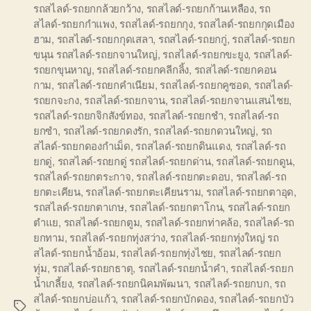
รถสไลด์-รถยกกล้วยกว้าง
,
รถสไลด์-รถยกก้านเหลือง
,
รถ
สไลด์-รถยกกำแพง
,
รถสไลด์-รถยกกุง
,
รถสไลด์-รถยกกุดเมือง
ฮาม
,
รถสไลด์-รถยกกุดเสลา
,
รถสไลด์-รถยกกู่
,
รถสไลด์-รถยก
ขนุน รถสไลด์-รถยกจานใหญ่
,
รถสไลด์-รถยกขะยูง
,
รถสไลด์-
รถยกขุนหาญ
,
รถสไลด์-รถยกคลีกลิ้ง
,
รถสไลด์-รถยกคอน
กาม
,
รถสไลด์-รถยกคำเนียม
,
รถสไลด์-รถยกคูซอด
,
รถสไลด์-
รถยกจะกง
,
รถสไลด์-รถยกจาน
,
รถสไลด์-รถยกจานแสนไชย
,
รถสไลด์-รถยกจิกสังข์ทอง
,
รถสไลด์-รถยกชำ
,
รถสไลด์-รถ
ยกซำ
,
รถสไลด์-รถยกดงรัก
,
รถสไลด์-รถยกดวนใหญ่
,
รถ
สไลด์-รถยกดองกำเม็ด
,
รถสไลด์-รถยกดินแดง
,
รถสไลด์-รถ
ยกดู่
,
รถสไลด์-รถยกดู่ รถสไลด์-รถยกด่าน
,
รถสไลด์-รถยกดูน
,
รถสไลด์-รถยกตระกาจ
,
รถสไลด์-รถยกตะดอบ
,
รถสไลด์-รถ
ยกตะเคียน
,
รถสไลด์-รถยกตะเคียนราม
,
รถสไลด์-รถยกตาอุด
,
รถสไลด์-รถยกตาเกษ
,
รถสไลด์-รถยกตาโกน
,
รถสไลด์-รถยก
ตำแย
,
รถสไลด์-รถยกตูม
,
รถสไลด์-รถยกท่าคล้อ
,
รถสไลด์-รถ
ยกทาม
,
รถสไลด์-รถยกทุ่งสว่าง
,
รถสไลด์-รถยกทุ่งใหญ่ รถ
สไลด์-รถยกน้ำอ้อม
,
รถสไลด์-รถยกทุ่งไชย
,
รถสไลด์-รถยก
ทุ่ม
,
รถสไลด์-รถยกธาตุ
,
รถสไลด์-รถยกน้ำคำ
,
รถสไลด์-รถยก
น้ำเกลี้ยง
,
รถสไลด์-รถยกนิคมพัฒนา
,
รถสไลด์-รถยกบก
,
รถ
สไลด์-รถยกบ่อแก้ว
,
รถสไลด์-รถยกบักดอง
,
รถสไลด์-รถยกบัว
Tags