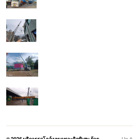
© 2026
บริการรถโลว์เบทเฉพาะกิจพิเศษ ย้าย
Up
↑