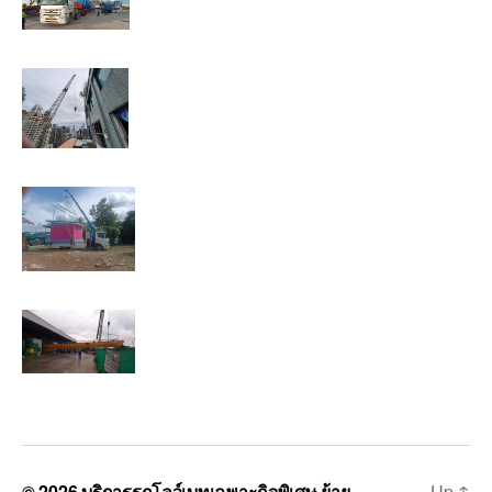
© 2026
บริการรถโลว์เบทเฉพาะกิจพิเศษ ย้าย
Up
↑