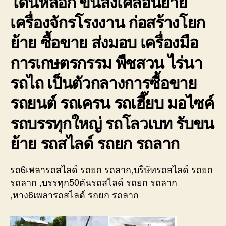
โดนหลอก ขนส่งเคลื่อนย้าย
เครื่องจักรโรงงาน ก่อสร้างโยก
ย้าย ซื้อขาย ส่งมอบ เครื่องมือ
การเกษตรกรรม พืชสวน ไร่นา
รถไถ เป็นตัวกลางการซื้อขาย
รถยนต์ รถเครน รถเฮี๊ยบ มอไซค์
รถบรรทุกใหญ่ รถโลวเบท รับขน
ย้าย รถสไลด์ รถยก รถลาก
รถ6เพลารถสไลด์ รถยก รถลาก,บริษัทรถสไลด์ รถยก
รถลาก ,บรรทุก50ตันรถสไลด์ รถยก รถลาก
,หาง6เพลารถสไลด์ รถยก รถลาก