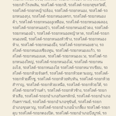
รถยกสำโรงพลัน
,
รถสไลด์-รถยกสิ
,
รถสไลด์-รถยกสุขสวัสดิ์
,
รถสไลด์-รถยกหญ้าปล้อง
,
รถสไลด์-รถยกหนอง
,
รถสไลด์-รถ
ยกหนองกุง
,
รถสไลด์-รถยกหนองครก
,
รถสไลด์-รถยกหนอง
ค้า
,
รถสไลด์-รถยกหนองงูเหลือม
,
รถสไลด์-รถยกหนองฉลอง
,
รถสไลด์-รถยกหนองบัว
,
รถสไลด์-รถยกหนองบัวดง
,
รถสไลด์-
รถยกหนองม้า
,
รถสไลด์-รถยกหนองหญ้าลาด
,
รถสไลด์-รถยก
หนองหมี
,
รถสไลด์-รถยกหนองหัวช้าง
,
รถสไลด์-รถยกหนอง
ห้าง
,
รถสไลด์-รถยกหนองอึ่ง
,
รถสไลด์-รถยกหนองฮาง
,
รถ
สไลด์-รถยกหนองเชียงทูน
,
รถสไลด์-รถยกหนองแก้ว
,
รถ
สไลด์-รถยกหนองแค
,
รถสไลด์-รถยกหนองแวง
,
รถสไลด์-รถ
ยกหนองใหญ่
,
รถสไลด์-รถยกหนองไผ่
,
รถสไลด์-รถยกหน
องไฮ
,
รถสไลด์-รถยกหนองไฮ รถสไลด์-รถยกหมากเขียบ
,
รถ
สไลด์-รถยกห้วยจันทร์
,
รถสไลด์-รถยกห้วยตามอญ
,
รถสไลด์-
รถยกห้วยตึ๊กชู
,
รถสไลด์-รถยกห้วยทับทัน
,
รถสไลด์-รถยกห้วย
สำราญ
,
รถสไลด์-รถยกห้วยเหนือ
,
รถสไลด์-รถยกห้วยใต้
,
รถ
สไลด์-รถยกหว้านคำ
,
รถสไลด์-รถยกหัวช้าง
,
รถสไลด์-รถยก
หัวเสือ
,
รถสไลด์-รถยกอำเภอกันทรลักษ์
,
รถสไลด์-รถยกอำเภอ
กันทรารมย์
,
รถสไลด์-รถยกอำเภอขุขันธ์
,
รถสไลด์-รถยก
อำเภอขุนหาญ
,
รถสไลด์-รถยกอำเภอน้ำเกลี้ยง รถสไลด์-รถยก
คูบ รถสไลด์-รถยกตองปิด
,
รถสไลด์-รถยกอำเภอบึงบูรพ์
,
รถ