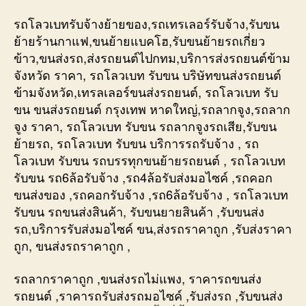
รถโลวเบทรับจ้างย้ายของ,รถเทรเลอร์รับจ้าง,รับขน
ย้ายร้านกาแฟ,ขนย้ายแบคโฮ,รับขนย้ายรถเกี่ยว
ข้าว,ขนส่งรถ,ส่งรถยนต์ไปกทม,บริการส่งรถยนต์ข้าม
จังหวัด ราคา, รถโลวเบท รับขน บริษัทขนส่งรถยนต์
ข้ามจังหวัด,เทรลเลอร์ขนส่งรถยนต์, รถโลวเบท รับ
ขน ขนส่งรถยนต์ กรุงเทพ หาดใหญ่,รถลากจูง,รถลาก
จูง ราคา, รถโลวเบท รับขน รถลากจูงรถเสีย,รับขน
ย้ายรถ, รถโลวเบท รับขน บริการรถรับจ้าง , รถ
โลวเบท รับขน รถบรรทุกขนย้ายรถยนต์ , รถโลวเบท
รับขน รถ6ล้อรับจ้าง ,รถ4ล้อรับส่งมอไซค์ ,รถคอก
ขนส่งของ ,รถคอกรับจ้าง ,รถ6ล้อรับจ้าง , รถโลวเบท
รับขน รถขนส่งสินค้า, รับขนยายสินค้า ,รับขนส่ง
รถ,บริการรับส่งมอไซค์ ขน,ส่งรถราคาถูก ,รับส่งราคา
ถูก, ขนส่งรถราคาถูก ,
รถลากราคาถูก ,ขนส่งรถไม่แพง, ราคารถขนส่ง
รถยนต์ ,ราคารถรับส่งรถมอไซค์ ,รับส่งรถ ,รับขนส่ง