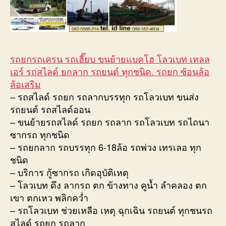
รถยกรถเครน รถเฮี๊ยบ ขนย้ายแบคโฮ โลวเบท เทลล
เอร์ รถสไลด์ ยกลาก รถยนต์ ทุกชนิด. รถยก ซ้อนล้อ
ล้อเสริม
– รถสไลด์ รถยก รถลากบรรทุก รถโลวเบท ขนส่ง
รถยนต์ รถสไลด์ออน
– ขนย้ายรถสไลด์ รถยก รถลาก รถโลวเบท รถไถนา
ซากรถ ทุกชนิด
– รถยกลาก รถบรรทุก 6-18ล้อ รถพ่วง เทรเลอ ทุก
ชนิด
– บริการ กู้ซากรถ เกิดอุบัติเหตุ
– โลวเบท ดึง ลากรถ ตก ข้างทาง คูน้ำ ลำคลอง ตก
เขา ตกเหว พลิกคว่ำ
– รถโลวเบท ช่วยเหลือ เหตุ ฉุกเฉิน รถยนต์ ทุกชนรถ
สไลด์ รถยก รถลาก