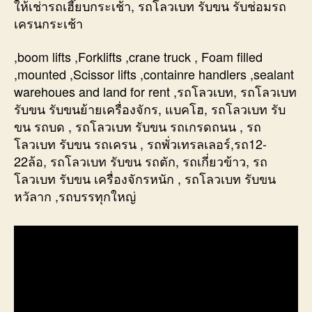
ให้เช่ารถเฮี๊ยบกระเช้า, รถโลวเบท รับขน รับช่อมรถ
เครนกระเช้า
,boom lifts ,Forklifts ,crane truck , Foam filled
,mounted ,Scissor lifts ,containre handlers ,sealant
warehoues and land for rent ,รถโลวเบท, รถโลวเบท
รับขน รับขนย้ายเครื่องจักร, แบคโฮ, รถโลวเบท รับ
ขน รถบด , รถโลวเบท รับขน รถเกรดถนน , รถ
โลวเบท รับขน รถเครน , รถพั่วเทรลเลอร์,รถ12-
22ล้อ, รถโลวเบท รับขน รถตัก, รถเกี่ยวข้าว, รถ
โลวเบท รับขน เครื่องจักรหนัก , รถโลวเบท รับขน
หวัลาก ,รถบรรทุกใหญ่