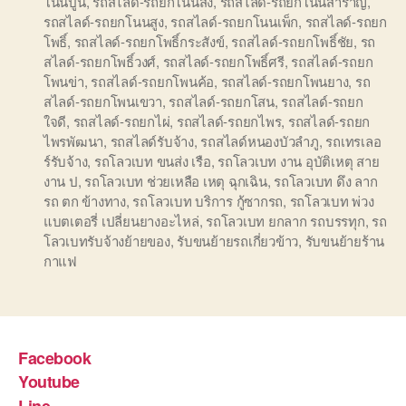
โนนปูน
,
รถสไลด์-รถยกโนนสัง
,
รถสไลด์-รถยกโนนสำราญ
,
รถสไลด์-รถยกโนนสูง
,
รถสไลด์-รถยกโนนเพ็ก
,
รถสไลด์-รถยก
โพธิ์
,
รถสไลด์-รถยกโพธิ์กระสังข์
,
รถสไลด์-รถยกโพธิ์ชัย
,
รถ
สไลด์-รถยกโพธิ์วงศ์
,
รถสไลด์-รถยกโพธิ์ศรี
,
รถสไลด์-รถยก
โพนข่า
,
รถสไลด์-รถยกโพนค้อ
,
รถสไลด์-รถยกโพนยาง
,
รถ
สไลด์-รถยกโพนเขวา
,
รถสไลด์-รถยกโสน
,
รถสไลด์-รถยก
ใจดี
,
รถสไลด์-รถยกไผ่
,
รถสไลด์-รถยกไพร
,
รถสไลด์-รถยก
ไพรพัฒนา
,
รถสไลด์รับจ้าง
,
รถสไลด์หนองบัวลำภู
,
รถเทรเลอ
ร์รับจ้าง
,
รถโลวเบท ขนส่ง เรือ
,
รถโลวเบท งาน อุบัติเหตุ สาย
งาน ป
,
รถโลวเบท ช่วยเหลือ เหตุ ฉุกเฉิน
,
รถโลวเบท ดึง ลาก
รถ ตก ข้างทาง
,
รถโลวเบท บริการ กู้ซากรถ
,
รถโลวเบท พ่วง
แบตเตอรี่ เปลี่ยนยางอะไหล่
,
รถโลวเบท ยกลาก รถบรรทุก
,
รถ
โลวเบทรับจ้างย้ายของ
,
รับขนย้ายรถเกี่ยวข้าว
,
รับขนย้ายร้าน
กาแฟ
Facebook
Youtube
Line