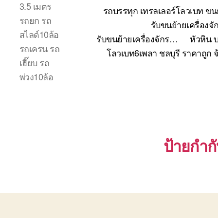
3.5 เมตร
รถบรรทุก เทรลเลอร์โลวเบท ขนย
รถยก รถ
รับขนย้ายเครื่องจ
สไลด์10ล้อ
รับขนย้ายเครื่องจักร…
หัวหิน 
รถเครน รถ
โลวเบท6เพลา ชลบุรี ราคาถูก จ
เฮี๊ยบ รถ
พ่วง10ล้อ
ป้ายกำกั