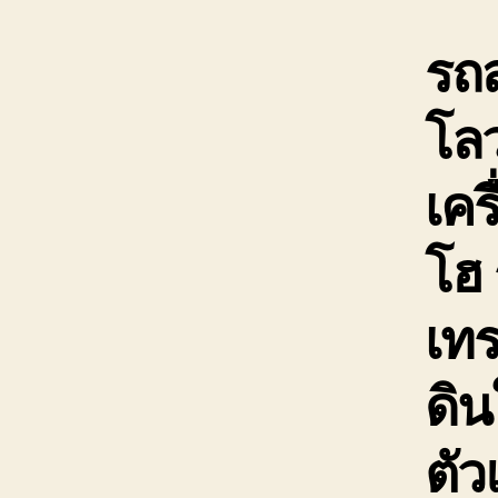
รถ
โลว
เคร
โฮ
เทร
ดิน
ตัว