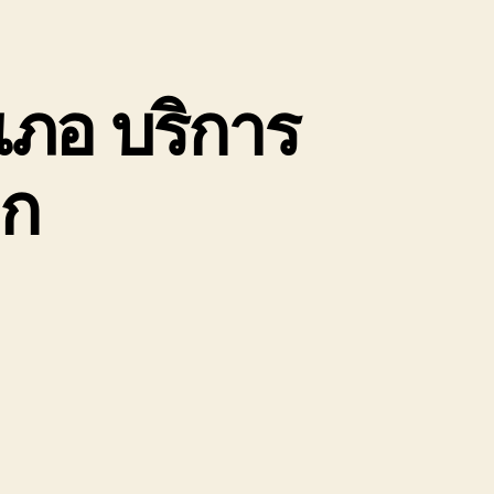
เภอ บริการ
ูก
น
ถ
ไลด์
ถยก
ถ
าก
น
ำเภอ