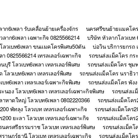
าก6เพลา รับเคลื่อนย้ายเครื่องจักร
นครศรีขนย้ายแมคโคร 
หัวลาก6เพลา เฉพาะกิจ 0825566214
บริษัท หัวลากโลวเบท
ากโลวเบท6เพลา ขนแมคโครพิเศษ50ตัน
บ่อวิน บริการยกรถ 
า 0825566214 เทรลเลอร์เฉพาะกิจ
รถขนส่งแม็คโคร กระบ
บุรี โลวเบท6เพลา เทลรเลอร์พิเศษ
รถขนส่งแม็คโคร ชุมพ
ด โลวเบท6เพลา เทลรเลอร์พิเศษ
รถขนส่งแม็คโคร นราธิวา
วเบท6เพลา เทลรเลอร์เฉพาะกิจพิเศษ
รถขนส่งแม็คโคร พังง
ระนอง โลวเบท6เพลา เทลรเลอร์เฉพาะกิจพิเศษ
รถขนส่งแม็
ลาหาดใหญ่ โลวเบท6เพลา 0802220366
รถขนส่งแม็คโคร2
00 พัทลุง โลวเบท เทลรเลอร์เฉพาะกิจ
รถขนส่งแม็คโคร200
ร200 ยะลา โลวเบท เทลรเลอร์เฉพาะกิจ
รถขนส่งแม็คโคร2
รนครศรีธรรมราช โลวเบท เทลรเลอร์พิเศษ
รถขนส่งแม็คโค
ุราษฎร์ธานี โลวเบท เทลรเลอร์เฉพาะกิจ
รถขนส่งแม็คโครเ