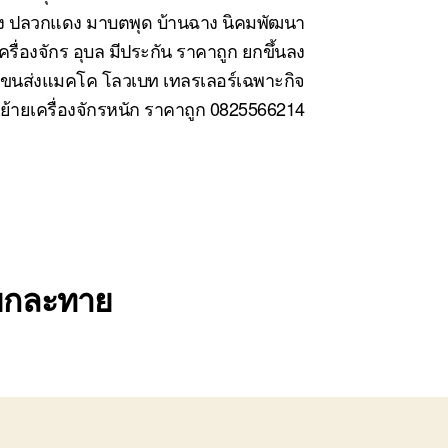
ลง ปลวกแดง มาบตพุด บ้านฉาง นิคมพัฒนา
ครื่องจักร อุบล มีประกัน ราคาถูก ยกขึ้นลง
รถขนส่งแมคโค โลวเบท เทลรเลอร์เฉพาะกิจ
ายเครื่องจักรหนัก ราคาถูก 0825566214
ถยกละทาย