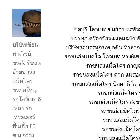
ชลบุรี โลวเบท ขนย้าย รถหัวล
บรรทุกเครื่องจักรแหลมฉบัง 
บริการ
บริษัทเซียน
รถ
บริษัทรถบรรทุกรถขุดดิน หัวล
พาณิชย์
โลว์
รถขนส่งแมคโค โลวเบท หาง6เพล
เบท
ขนส่ง รับขน
รถขนส่งแม็คโคร กาญจน
เฉพาะ
ย้ายขนส่ง
รถขนส่งแม็คโคร ตาก แม่สอ
กิจ
แม็คโคร
พิเศษ
รถขนส่งแม็คโคร ปัตตานี โล
ย้าย
ขนาดใหญ่
รถขนส่งแม็คโคร 
เครื่องจักร
รถโลว์เบท 6
รถขนส่งแม็คโคร สงข
ติดต่อ
เพลา รถ
โทร
รถขนส่งแม็คโคร2
0818900005
เทรลเลอร์
รถขนส่งแม็คโค
พื้นเตี้ย 80
รถขนส่งแม็คโค
ซ.ม กว้าง
รถขนส่งแม็คโครส