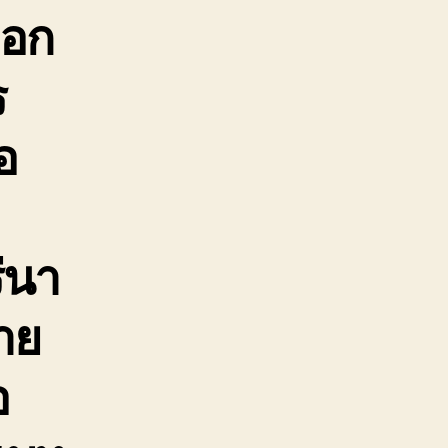
ลอก
ร
อ
่นา
าย
อ