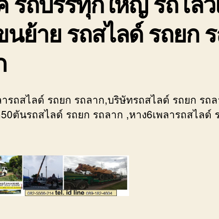
ค์ รถบรรทุกใหญ่ รถโลว
ขนย้าย รถสไลด์ รถยก ร
ก
ารถสไลด์ รถยก รถลาก,บริษัทรถสไลด์ รถยก รถ
ก50ตันรถสไลด์ รถยก รถลาก ,หาง6เพลารถสไลด์ 