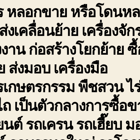
ร หลอกขาย หรือโดนห
่งเคลื่อนย้าย เครื่องจัก
งาน ก่อสร้างโยกย้าย ซื้
 ส่งมอบ เครื่องมือ
รเกษตรกรรม พืชสวน ไร
ถ เป็นตัวกลางการซื้อข
นต์ รถเครน รถเฮี๊ยบ ม