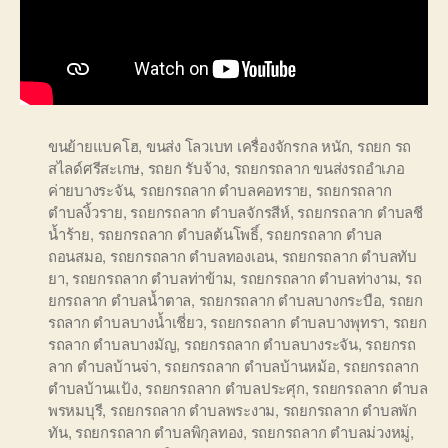
ขนย้ายแบคโฮ
,
ขนส่ง โลวเบท เครื่องจักรกล หนัก
,
รถยก รถ
สไลด์ศรีสะเกษ
,
รถยก รับจ้าง
,
รถยกรถลาก ขนส่งรถอำเภอ
ค่ายบางระจัน
,
รถยกรถลาก ตำบลคอทราย
,
รถยกรถลาก
ตำบลงิ้วราย
,
รถยกรถลาก ตำบลจักรสีห์
,
รถยกรถลาก ตำบลชี
น้ำร้าย
,
รถยกรถลาก ตำบลต้นโพธิ์
,
รถยกรถลาก ตำบล
ถอนสมอ
,
รถยกรถลาก ตำบลทองเอน
,
รถยกรถลาก ตำบลทับ
ยา
,
รถยกรถลาก ตำบลท่าข้าม
,
รถยกรถลาก ตำบลท่างาม
,
รถ
ยกรถลาก ตำบลน้ำตาล
,
รถยกรถลาก ตำบลบางกระบือ
,
รถยก
รถลาก ตำบลบางน้ำเชี่ยว
,
รถยกรถลาก ตำบลบางพุทรา
,
รถยก
รถลาก ตำบลบางมัญ
,
รถยกรถลาก ตำบลบางระจัน
,
รถยกรถ
ลาก ตำบลบ้านจ่า
,
รถยกรถลาก ตำบลบ้านหม้อ
,
รถยกรถลาก
ตำบลบ้านแป้ง
,
รถยกรถลาก ตำบลประศุก
,
รถยกรถลาก ตำบล
พรหมบุรี
,
รถยกรถลาก ตำบลพระงาม
,
รถยกรถลาก ตำบลพัก
ทัน
,
รถยกรถลาก ตำบลพิกุลทอง
,
รถยกรถลาก ตำบลม่วงหมู่
,