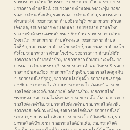
รถยกรถลาก ตำบลวิหารขาว
,
รถยกรถลาก ตำบลสระแจง
,
รถ
ยกรถลาก ตำบลสิงห์
,
รถยกรถลาก ตำบลหนองกระทุ่ม
,
รถยก
รถลาก ตำบลห้วยชัน
,
รถยกรถลาก ตำบลหัวป่า
,
รถยกรถลาก
ตำบลหัวไผ่
,
รถยกรถลาก ตำบลอินทร์บุรี
,
รถยกรถลาก ตำบล
เชิงกลัด
,
รถยกรถลาก ตำบลแม่ลา
,
รถยกรถลาก ตำบลโพก
รวม รถรับจ้างขนส่งขนย้ายของ ย้ายบ้าน
,
รถยกรถลาก ตำบล
โพชนไก่
,
รถยกรถลาก ตำบลโพทะเล
,
รถยกรถลาก ตำบล
โพธิ์ชัย
,
รถยกรถลาก ตำบลโพประจักษ์
,
รถยกรถลาก ตำบลโพ
สังโฆ
,
รถยกรถลาก ตำบลโรงช้าง
,
รถยกรถลาก ตำบลไม้ดัด
,
รถยกรถลาก อำเภอท่าช้าง
,
รถยกรถลาก อำเภอบางระจัน
,
รถ
ยกรถลาก อำเภอพรหมบุรี
,
รถยกรถลาก อำเภออินทร์บุรี
,
รถยก
รถลาก อำเภอเมือง
,
รถยกรถสไลด์กุดจิก
,
รถยกรถสไลด์กุดดิน
จี่
,
รถยกรถสไลด์กุดดู่
,
รถยกรถสไลด์กุดผึ้ง
,
รถยกรถสไลด์กุด
สะเทียน
,
รถยกรถสไลด์กุดแห่
,
รถยกรถสไลด์ดงมะไฟ
,
รถยก
รถสไลด์ดงสวรรค์
,
รถยกรถสไลด์ด่านช้าง
,
รถยกรถสไลด์
ทรายทอง
,
รถยกรถสไลด์นากลาง
,
รถยกรถสไลด์นากอก
,
รถยก
รถสไลด์นาคำไฮ
,
รถยกรถสไลด์นาด่าน
,
รถยกรถสไลด์นาดี
,
รถยกรถสไลด์นามะเฟือง
,
รถยกรถสไลด์นาสี
,
รถยกรถสไลด์
นาเหล่า
,
รถยกรถสไลด์นาแก
,
รถยกรถสไลด์นิคมพัฒนา
,
รถ
ยกรถสไลด์บ้านขาม
,
รถยกรถสไลด์บ้านค้อ
,
รถยกรถสไลด์
บ้านถิ่น
,
รถยกรถสไลด์บ้านพร้าว
,
รถยกรถสไลด์บ้านโคก
,
รถ