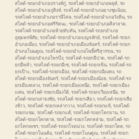
สไลด์-รถยกอำเภอปรางค์กู่
,
รถสไลด์-รถยกอำเภอพยุห์
,
รถ
สไลด์-รถยกอำเภอภูสิงห์
,
รถสไลด์-รถยกอำเภอยางชุมน้อย
,
รถสไลด์-รถยกอำเภอราษีไศล
,
รถสไลด์-รถยกอำเภอวังหิน
,
รถ
สไลด์-รถยกอำเภอศรีรัตนะ
,
รถสไลด์-รถยกอำเภอศิลาลาด
,
รถสไลด์-รถยกอำเภอห้วยทับทัน
,
รถสไลด์-รถยกอำเภอ
อุทุมพรพิสัย
,
รถสไลด์-รถยกอำเภอเบญจลักษ์
,
รถสไลด์-รถยก
อำเภอเมือง
,
รถสไลด์-รถยกอำเภอเมืองจันทร์
,
รถสไลด์-รถยก
อำเภอโนนคูณ
,
รถสไลด์-รถยกอำเภอโพธิ์ศรีสุวรรณ
,
รถ
สไลด์-รถยกอำเภอไพรบึง
,
รถสไลด์-รถยกอีปาด
,
รถสไลด์-รถ
ยกอี่หล่ำ
,
รถสไลด์-รถยกอีเซ
,
รถสไลด์-รถยกเขิน
,
รถสไลด์-รถ
ยกเป๊าะ
,
รถสไลด์-รถยกเมือง
,
รถสไลด์-รถยกเมืองคง
,
รถ
สไลด์-รถยกเมืองจันทร์
,
รถสไลด์-รถยกเมืองน้อย
,
รถสไลด์-รถ
ยกเมืองหลวง
,
รถสไลด์-รถยกเมืองเหนือ
,
รถสไลด์-รถยกเมือง
แคน
,
รถสไลด์-รถยกเมืองใต้
,
รถสไลด์-รถยกเวียงเหนือ
,
รถ
สไลด์-รถยกเสาธงชัย
,
รถสไลด์-รถยกเสียว
,
รถสไลด์-รถยกเสือ
งข้าว
,
รถสไลด์-รถยกเหล่ากวาง
,
รถสไลด์-รถยกแข้
,
รถสไลด์-
รถยกแขม
,
รถสไลด์-รถยกแต้
,
รถสไลด์-รถยกโคกจาน
,
รถ
สไลด์-รถยกโคกตาล
,
รถสไลด์-รถยกโคกหล่าม
,
รถสไลด์-รถ
ยกโคกเพชร
,
รถสไลด์-รถยกโจดม่วง
,
รถสไลด์-รถยกโดด
,
รถ
สไลด์-รถยกโนนค้อ
,
รถสไลด์-รถยกโนนคูณ
,
รถสไลด์-รถยก