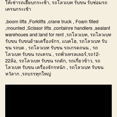
ให้เช่ารถเฮี๊ยบกระเช้า, รถโลวเบท รับขน รับช่อมรถ
เครนกระเช้า
,boom lifts ,Forklifts ,crane truck , Foam filled
,mounted ,Scissor lifts ,containre handlers ,sealant
warehoues and land for rent ,รถโลวเบท, รถโลวเบท
รับขน รับขนย้ายเครื่องจักร, แบคโฮ, รถโลวเบท รับ
ขน รถบด , รถโลวเบท รับขน รถเกรดถนน , รถ
โลวเบท รับขน รถเครน , รถพั่วเทรลเลอร์,รถ12-
22ล้อ, รถโลวเบท รับขน รถตัก, รถเกี่ยวข้าว, รถ
โลวเบท รับขน เครื่องจักรหนัก , รถโลวเบท รับขน
หวัลาก ,รถบรรทุกใหญ่