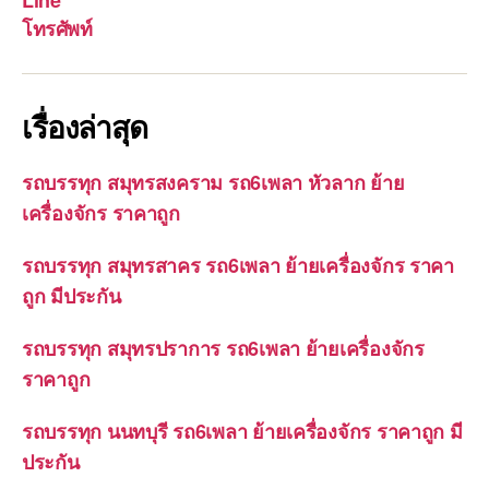
โทรศัพท์
เรื่องล่าสุด
รถบรรทุก สมุทรสงคราม รถ6เพลา หัวลาก ย้าย
เครื่องจักร ราคาถูก
รถบรรทุก สมุทรสาคร รถ6เพลา ย้ายเครื่องจักร ราคา
ถูก มีประกัน
รถบรรทุก สมุทรปราการ รถ6เพลา ย้ายเครื่องจักร
ราคาถูก
รถบรรทุก นนทบุรี รถ6เพลา ย้ายเครื่องจักร ราคาถูก มี
ประกัน