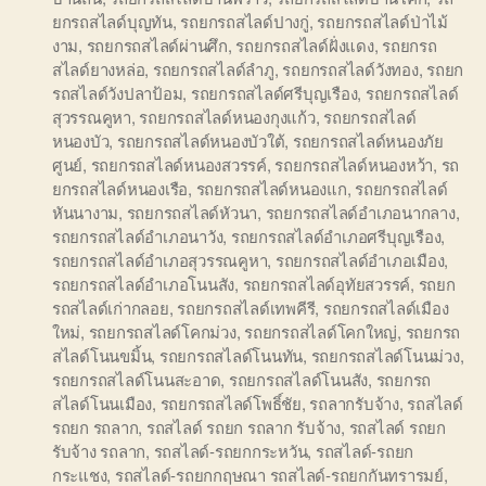
ยกรถสไลด์บุญทัน
,
รถยกรถสไลด์ปางกู่
,
รถยกรถสไลด์ป่าไม้
งาม
,
รถยกรถสไลด์ผ่านศึก
,
รถยกรถสไลด์ฝั่งแดง
,
รถยกรถ
สไลด์ยางหล่อ
,
รถยกรถสไลด์ลำภู
,
รถยกรถสไลด์วังทอง
,
รถยก
รถสไลด์วังปลาป้อม
,
รถยกรถสไลด์ศรีบุญเรือง
,
รถยกรถสไลด์
สุวรรณคูหา
,
รถยกรถสไลด์หนองกุงแก้ว
,
รถยกรถสไลด์
หนองบัว
,
รถยกรถสไลด์หนองบัวใต้
,
รถยกรถสไลด์หนองภัย
ศูนย์
,
รถยกรถสไลด์หนองสวรรค์
,
รถยกรถสไลด์หนองหว้า
,
รถ
ยกรถสไลด์หนองเรือ
,
รถยกรถสไลด์หนองแก
,
รถยกรถสไลด์
หันนางาม
,
รถยกรถสไลด์หัวนา
,
รถยกรถสไลด์อำเภอนากลาง
,
รถยกรถสไลด์อำเภอนาวัง
,
รถยกรถสไลด์อำเภอศรีบุญเรือง
,
รถยกรถสไลด์อำเภอสุวรรณคูหา
,
รถยกรถสไลด์อำเภอเมือง
,
รถยกรถสไลด์อำเภอโนนสัง
,
รถยกรถสไลด์อุทัยสวรรค์
,
รถยก
รถสไลด์เก่ากลอย
,
รถยกรถสไลด์เทพคีรี
,
รถยกรถสไลด์เมือง
ใหม่
,
รถยกรถสไลด์โคกม่วง
,
รถยกรถสไลด์โคกใหญ่
,
รถยกรถ
สไลด์โนนขมิ้น
,
รถยกรถสไลด์โนนทัน
,
รถยกรถสไลด์โนนม่วง
,
รถยกรถสไลด์โนนสะอาด
,
รถยกรถสไลด์โนนสัง
,
รถยกรถ
สไลด์โนนเมือง
,
รถยกรถสไลด์โพธิ์ชัย
,
รถลากรับจ้าง
,
รถสไลด์
รถยก รถลาก
,
รถสไลด์ รถยก รถลาก รับจ้าง
,
รถสไลด์ รถยก
รับจ้าง รถลาก
,
รถสไลด์-รถยกกระหวัน
,
รถสไลด์-รถยก
กระแชง
,
รถสไลด์-รถยกกฤษณา รถสไลด์-รถยกกันทรารมย์
,