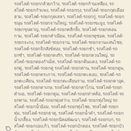
รถสไลด์-รถยกกล้วยกว้าง
,
รถสไลด์-รถยกก้านเหลือง
,
รถ
สไลด์-รถยกกำแพง
,
รถสไลด์-รถยกกุง
,
รถสไลด์-รถยกกุดเมือง
ฮาม
,
รถสไลด์-รถยกกุดเสลา
,
รถสไลด์-รถยกกู่
,
รถสไลด์-รถยก
ขนุน รถสไลด์-รถยกจานใหญ่
,
รถสไลด์-รถยกขะยูง
,
รถสไลด์-
รถยกขุนหาญ
,
รถสไลด์-รถยกคลีกลิ้ง
,
รถสไลด์-รถยกคอน
กาม
,
รถสไลด์-รถยกคำเนียม
,
รถสไลด์-รถยกคูซอด
,
รถสไลด์-
รถยกจะกง
,
รถสไลด์-รถยกจาน
,
รถสไลด์-รถยกจานแสนไชย
,
รถสไลด์-รถยกจิกสังข์ทอง
,
รถสไลด์-รถยกชำ
,
รถสไลด์-รถ
ยกซำ
,
รถสไลด์-รถยกดงรัก
,
รถสไลด์-รถยกดวนใหญ่
,
รถ
สไลด์-รถยกดองกำเม็ด
,
รถสไลด์-รถยกดินแดง
,
รถสไลด์-รถ
ยกดู่
,
รถสไลด์-รถยกดู่ รถสไลด์-รถยกด่าน
,
รถสไลด์-รถยกดูน
,
รถสไลด์-รถยกตระกาจ
,
รถสไลด์-รถยกตะดอบ
,
รถสไลด์-รถ
ยกตะเคียน
,
รถสไลด์-รถยกตะเคียนราม
,
รถสไลด์-รถยกตาอุด
,
รถสไลด์-รถยกตาเกษ
,
รถสไลด์-รถยกตาโกน
,
รถสไลด์-รถยก
ตำแย
,
รถสไลด์-รถยกตูม
,
รถสไลด์-รถยกท่าคล้อ
,
รถสไลด์-รถ
ยกทาม
,
รถสไลด์-รถยกทุ่งสว่าง
,
รถสไลด์-รถยกทุ่งใหญ่ รถ
สไลด์-รถยกน้ำอ้อม
,
รถสไลด์-รถยกทุ่งไชย
,
รถสไลด์-รถยก
ทุ่ม
,
รถสไลด์-รถยกธาตุ
,
รถสไลด์-รถยกน้ำคำ
,
รถสไลด์-รถยก
น้ำเกลี้ยง
,
รถสไลด์-รถยกนิคมพัฒนา
,
รถสไลด์-รถยกบก
,
รถ
สไลด์-รถยกบ่อแก้ว
,
รถสไลด์-รถยกบักดอง
,
รถสไลด์-รถยกบัว
Tags