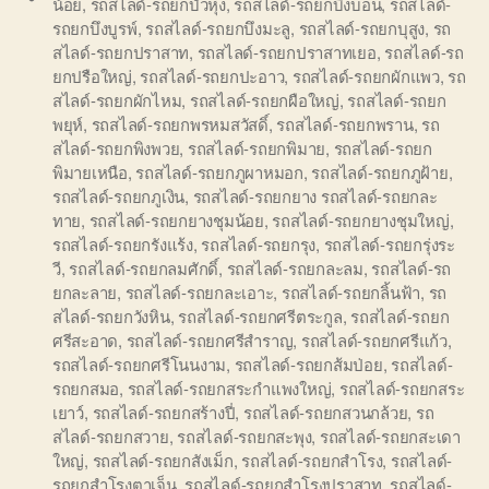
น้อย
,
รถสไลด์-รถยกบัวหุ่ง
,
รถสไลด์-รถยกบึงบอน
,
รถสไลด์-
รถยกบึงบูรพ์
,
รถสไลด์-รถยกบึงมะลู
,
รถสไลด์-รถยกบุสูง
,
รถ
สไลด์-รถยกปราสาท
,
รถสไลด์-รถยกปราสาทเยอ
,
รถสไลด์-รถ
ยกปรือใหญ่
,
รถสไลด์-รถยกปะอาว
,
รถสไลด์-รถยกผักแพว
,
รถ
สไลด์-รถยกผักไหม
,
รถสไลด์-รถยกผือใหญ่
,
รถสไลด์-รถยก
พยุห์
,
รถสไลด์-รถยกพรหมสวัสดิ์
,
รถสไลด์-รถยกพราน
,
รถ
สไลด์-รถยกพิงพวย
,
รถสไลด์-รถยกพิมาย
,
รถสไลด์-รถยก
พิมายเหนือ
,
รถสไลด์-รถยกภูผาหมอก
,
รถสไลด์-รถยกภูฝ้าย
,
รถสไลด์-รถยกภูเงิน
,
รถสไลด์-รถยกยาง รถสไลด์-รถยกละ
ทาย
,
รถสไลด์-รถยกยางชุมน้อย
,
รถสไลด์-รถยกยางชุมใหญ่
,
รถสไลด์-รถยกรังแร้ง
,
รถสไลด์-รถยกรุง
,
รถสไลด์-รถยกรุ่งระ
วี
,
รถสไลด์-รถยกลมศักดิ์
,
รถสไลด์-รถยกละลม
,
รถสไลด์-รถ
ยกละลาย
,
รถสไลด์-รถยกละเอาะ
,
รถสไลด์-รถยกลิ้นฟ้า
,
รถ
สไลด์-รถยกวังหิน
,
รถสไลด์-รถยกศรีตระกูล
,
รถสไลด์-รถยก
ศรีสะอาด
,
รถสไลด์-รถยกศรีสำราญ
,
รถสไลด์-รถยกศรีแก้ว
,
รถสไลด์-รถยกศรีโนนงาม
,
รถสไลด์-รถยกส้มป่อย
,
รถสไลด์-
รถยกสมอ
,
รถสไลด์-รถยกสระกำแพงใหญ่
,
รถสไลด์-รถยกสระ
เยาว์
,
รถสไลด์-รถยกสร้างปี่
,
รถสไลด์-รถยกสวนกล้วย
,
รถ
สไลด์-รถยกสวาย
,
รถสไลด์-รถยกสะพุง
,
รถสไลด์-รถยกสะเดา
ใหญ่
,
รถสไลด์-รถยกสังเม็ก
,
รถสไลด์-รถยกสำโรง
,
รถสไลด์-
รถยกสำโรงตาเจ็น
,
รถสไลด์-รถยกสำโรงปราสาท
,
รถสไลด์-