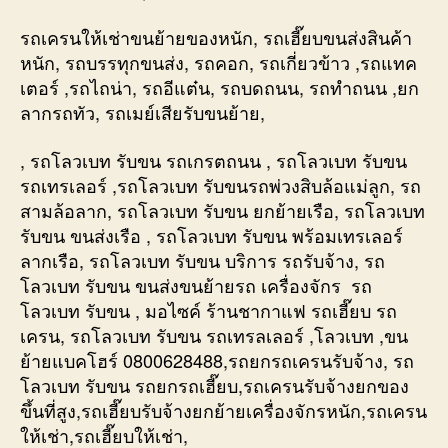
รถเครนให้เช่าขนย้ายของหนัก, รถเฮี๊ยบขนส่งสินค้า
หนัก, รถบรรทุกขนส่ง, รถคอก, รถเกี่ยวข้าว ,รถแทค
เตอร์ ,รถไถน่า, รถอีแต๋น, รถบดถนน, รถทำถนน ,ยก
ลากรถทัว, รถเมย์เสียรับขนย้าย,
, รถโลวเบท รับขน รถเกรตถนน , รถโลวเบท รับขน
รถเทรเลอร์ ,รถโลวเบท รับขนรถพ่วงสิบล้อแม่ลูก, รถ
สามล้อลาก, รถโลวเบท รับขน ยกย้ายเรือ, รถโลวเบท
รับขน ขนส่งเรือ , รถโลวเบท รับขน พร้อมเทรเลอร์
ลากเรือ, รถโลวเบท รับขน บริการ รถรับจ้าง, รถ
โลวเบท รับขน ขนส่งขนย้ายรถ เครื่องจักร รถ
โลวเบท รับขน , มอไซค์ ร้านชากาแฟ รถเฮี๊ยบ รถ
เครน, รถโลวเบท รับขน รถเทรลเลอร์ ,โลวเบท ,ขน
ย้ายแบคโฮร์ 0800628488,รถยกรถเครนรับจ้าง, รถ
โลวเบท รับขน รถยกรถเฮี๊ยบ,รถเครนรับจ้างยกของ
ขึ้นที่สูง,รถเฮี๊ยบรับจ้างยกย้ายเครื่องจักรหนัก,รถเครน
ให้เช่า,รถเฮี๊ยบให้เช่า,