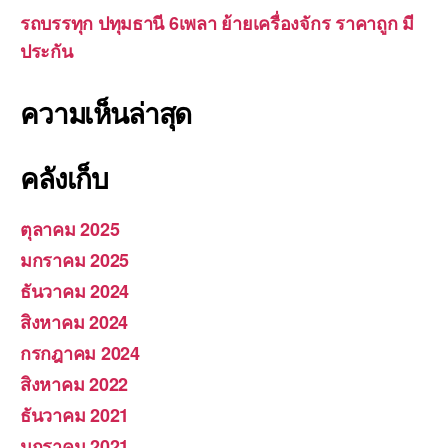
รถบรรทุก ปทุมธานี 6เพลา ย้ายเครื่องจักร ราคาถูก มี
ประกัน
ความเห็นล่าสุด
คลังเก็บ
ตุลาคม 2025
มกราคม 2025
ธันวาคม 2024
สิงหาคม 2024
กรกฎาคม 2024
สิงหาคม 2022
ธันวาคม 2021
มกราคม 2021