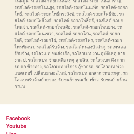
โนนปูน
,
รถสไลด์-รถยกโนนสัง
,
รถสไลด์-รถยกโนนสำราญ
,
รถสไลด์-รถยกโนนสูง
,
รถสไลด์-รถยกโนนเพ็ก
,
รถสไลด์-รถยก
โพธิ์
,
รถสไลด์-รถยกโพธิ์กระสังข์
,
รถสไลด์-รถยกโพธิ์ชัย
,
รถ
สไลด์-รถยกโพธิ์วงศ์
,
รถสไลด์-รถยกโพธิ์ศรี
,
รถสไลด์-รถยก
โพนข่า
,
รถสไลด์-รถยกโพนค้อ
,
รถสไลด์-รถยกโพนยาง
,
รถ
สไลด์-รถยกโพนเขวา
,
รถสไลด์-รถยกโสน
,
รถสไลด์-รถยก
ใจดี
,
รถสไลด์-รถยกไผ่
,
รถสไลด์-รถยกไพร
,
รถสไลด์-รถยก
ไพรพัฒนา
,
รถสไลด์รับจ้าง
,
รถสไลด์หนองบัวลำภู
,
รถเทรเลอ
ร์รับจ้าง
,
รถโลวเบท ขนส่ง เรือ
,
รถโลวเบท งาน อุบัติเหตุ สาย
งาน ป
,
รถโลวเบท ช่วยเหลือ เหตุ ฉุกเฉิน
,
รถโลวเบท ดึง ลาก
รถ ตก ข้างทาง
,
รถโลวเบท บริการ กู้ซากรถ
,
รถโลวเบท พ่วง
แบตเตอรี่ เปลี่ยนยางอะไหล่
,
รถโลวเบท ยกลาก รถบรรทุก
,
รถ
โลวเบทรับจ้างย้ายของ
,
รับขนย้ายรถเกี่ยวข้าว
,
รับขนย้ายร้าน
กาแฟ
Facebook
Youtube
Line