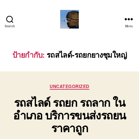
Search
Menu
บริการ
รถ
โลว์
เบท
ป้ายกำกับ:
รถสไลด์-รถยกยางชุมใหญ่
เฉพาะ
กิจ
พิเศษ
ย้าย
Categories
เครื่องจักร
UNCATEGORIZED
ติดต่อ
รถสไลด์ รถยก รถลาก ใน
โทร
0818900005
อำเภอ บริการขนส่งรถยน
ราคาถูก