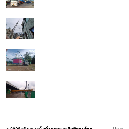
© 2026
บริการรถโลว์เบทเฉพาะกิจพิเศษ ย้าย
Up
↑