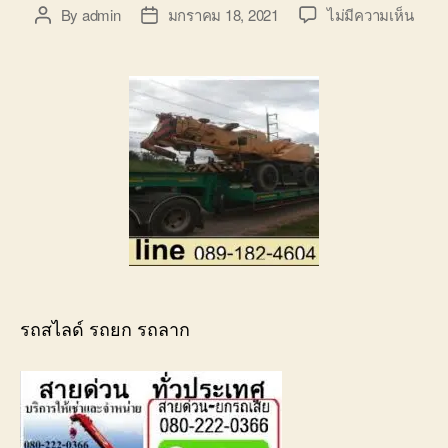
บน
By
admin
มกราคม 18, 2021
ไม่มีความเห็น
Post
Post
รถ
author
date
สไลด์
รถยก
รถ
ลาก
ใน
อำเภ
บริกา
ขน
ส่ง
รถยน
ราคา
ถูก
รถสไลด์ รถยก รถลาก