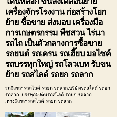
โดนหลอก ขนส่งเคลื่อนย้าย
เครื่องจักรโรงงาน ก่อสร้างโยก
ย้าย ซื้อขาย ส่งมอบ เครื่องมือ
การเกษตรกรรม พืชสวน ไร่นา
รถไถ เป็นตัวกลางการซื้อขาย
รถยนต์ รถเครน รถเฮี๊ยบ มอไซค์
รถบรรทุกใหญ่ รถโลวเบท รับขน
ย้าย รถสไลด์ รถยก รถลาก
รถ6เพลารถสไลด์ รถยก รถลาก,บริษัทรถสไลด์ รถยก
รถลาก ,บรรทุก50ตันรถสไลด์ รถยก รถลาก
,หาง6เพลารถสไลด์ รถยก รถลาก