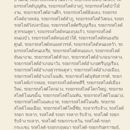
ยกรถสไลด์บุญทัน
,
รถยกรถสไลด์ปางกู่
,
รถยกรถสไลด์ป่าไม้
งาม
,
รถยกรถสไลด์ผ่านศึก
,
รถยกรถสไลด์ฝั่งแดง
,
รถยกรถ
สไลด์ยางหล่อ
,
รถยกรถสไลด์ลำภู
,
รถยกรถสไลด์วังทอง
,
รถยก
รถสไลด์วังปลาป้อม
,
รถยกรถสไลด์ศรีบุญเรือง
,
รถยกรถสไลด์
สุวรรณคูหา
,
รถยกรถสไลด์หนองกุงแก้ว
,
รถยกรถสไลด์
หนองบัว
,
รถยกรถสไลด์หนองบัวใต้
,
รถยกรถสไลด์หนองภัย
ศูนย์
,
รถยกรถสไลด์หนองสวรรค์
,
รถยกรถสไลด์หนองหว้า
,
รถ
ยกรถสไลด์หนองเรือ
,
รถยกรถสไลด์หนองแก
,
รถยกรถสไลด์
หันนางาม
,
รถยกรถสไลด์หัวนา
,
รถยกรถสไลด์อำเภอนากลาง
,
รถยกรถสไลด์อำเภอนาวัง
,
รถยกรถสไลด์อำเภอศรีบุญเรือง
,
รถยกรถสไลด์อำเภอสุวรรณคูหา
,
รถยกรถสไลด์อำเภอเมือง
,
รถยกรถสไลด์อำเภอโนนสัง
,
รถยกรถสไลด์อุทัยสวรรค์
,
รถยก
รถสไลด์เก่ากลอย
,
รถยกรถสไลด์เทพคีรี
,
รถยกรถสไลด์เมือง
ใหม่
,
รถยกรถสไลด์โคกม่วง
,
รถยกรถสไลด์โคกใหญ่
,
รถยกรถ
สไลด์โนนขมิ้น
,
รถยกรถสไลด์โนนทัน
,
รถยกรถสไลด์โนนม่วง
,
รถยกรถสไลด์โนนสะอาด
,
รถยกรถสไลด์โนนสัง
,
รถยกรถ
สไลด์โนนเมือง
,
รถยกรถสไลด์โพธิ์ชัย
,
รถลากรับจ้าง
,
รถสไลด์
รถยก รถลาก
,
รถสไลด์ รถยก รถลาก รับจ้าง
,
รถสไลด์ รถยก
รับจ้าง รถลาก
,
รถสไลด์-รถยกกระหวัน
,
รถสไลด์-รถยก
กระแชง
,
รถสไลด์-รถยกกฤษณา รถสไลด์-รถยกกันทรารมย์
,