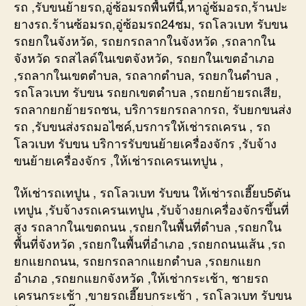
รถ ,รับขนย้ายรถ,อู่ซ้อมรถพื้นที่นี้,หาอู่ซ้มอรถ,ร้านปะ
ยางรถ.ร้านซ้อมรถ,อู่ซ้อมรถ24ชม, รถโลวเบท รับขน
รถยกในจังหวัด, รถยกรถลากในจังหวัด ,รถลากใน
จังหวัด รถสไลด์ในเขตจังหวัด, รถยกในเขตอำเภอ
,รถลากในเขตตำบล, รถลากตำบล, รถยกในตำบล ,
รถโลวเบท รับขน รถยกเขตตำบล ,รถยกย้ายรถเสีย,
รถลากยกย้ายรถชน, บริการยกรถลากรถ, รับยกขนส่ง
รถ ,รับขนส่งรถมอไซค์,บรการให้เช่ารถเครน , รถ
โลวเบท รับขน บริการรับขนย้ายเครื่องจักร ,รับจ้าง
ขนย้ายเครื่องจักร ,ให้เช่ารถเครนเทปูน ,
ให้เช่ารถเทปูน , รถโลวเบท รับขน ให้เช่ารถเฮี๊ยบ5ตัน
เทปูน ,รับจ้างรถเครนเทปูน ,รับจ้างยกเครื่องจักรขึ้นที่
สูง รถลากในเขตถนน ,รถยกในพื้นที่ตำบล ,รถยกใน
พื้นที่จังหวัด ,รถยกในพื้นที่อำเภอ ,รถยกถนนเส้น ,รถ
ยกแยกถนน, รถยกรถลากแยกตำบล ,รถยกแยก
อำเภอ ,รถยกแยกจังหวัด ,ให้เช่ากระเช้า, ชายรถ
เครนกระเช้า ,ขายรถเฮี๊ยบกระเช้า , รถโลวเบท รับขน