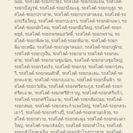
น้อย
,
รถสไลด์-รถยกบัวหุ่ง
,
รถสไลด์-รถยกบึงบอน
,
รถสไลด์-
รถยกบึงบูรพ์
,
รถสไลด์-รถยกบึงมะลู
,
รถสไลด์-รถยกบุสูง
,
รถ
สไลด์-รถยกปราสาท
,
รถสไลด์-รถยกปราสาทเยอ
,
รถสไลด์-รถ
ยกปรือใหญ่
,
รถสไลด์-รถยกปะอาว
,
รถสไลด์-รถยกผักแพว
,
รถ
สไลด์-รถยกผักไหม
,
รถสไลด์-รถยกผือใหญ่
,
รถสไลด์-รถยก
พยุห์
,
รถสไลด์-รถยกพรหมสวัสดิ์
,
รถสไลด์-รถยกพราน
,
รถ
สไลด์-รถยกพิงพวย
,
รถสไลด์-รถยกพิมาย
,
รถสไลด์-รถยก
พิมายเหนือ
,
รถสไลด์-รถยกภูผาหมอก
,
รถสไลด์-รถยกภูฝ้าย
,
รถสไลด์-รถยกภูเงิน
,
รถสไลด์-รถยกยาง รถสไลด์-รถยกละ
ทาย
,
รถสไลด์-รถยกยางชุมน้อย
,
รถสไลด์-รถยกยางชุมใหญ่
,
รถสไลด์-รถยกรังแร้ง
,
รถสไลด์-รถยกรุง
,
รถสไลด์-รถยกรุ่งระ
วี
,
รถสไลด์-รถยกลมศักดิ์
,
รถสไลด์-รถยกละลม
,
รถสไลด์-รถ
ยกละลาย
,
รถสไลด์-รถยกละเอาะ
,
รถสไลด์-รถยกลิ้นฟ้า
,
รถ
สไลด์-รถยกวังหิน
,
รถสไลด์-รถยกศรีตระกูล
,
รถสไลด์-รถยก
ศรีสะอาด
,
รถสไลด์-รถยกศรีสำราญ
,
รถสไลด์-รถยกศรีแก้ว
,
รถสไลด์-รถยกศรีโนนงาม
,
รถสไลด์-รถยกส้มป่อย
,
รถสไลด์-
รถยกสมอ
,
รถสไลด์-รถยกสระกำแพงใหญ่
,
รถสไลด์-รถยกสระ
เยาว์
,
รถสไลด์-รถยกสร้างปี่
,
รถสไลด์-รถยกสวนกล้วย
,
รถ
สไลด์-รถยกสวาย
,
รถสไลด์-รถยกสะพุง
,
รถสไลด์-รถยกสะเดา
ใหญ่
,
รถสไลด์-รถยกสังเม็ก
,
รถสไลด์-รถยกสำโรง
,
รถสไลด์-
รถยกสำโรงตาเจ็น
,
รถสไลด์-รถยกสำโรงปราสาท
,
รถสไลด์-