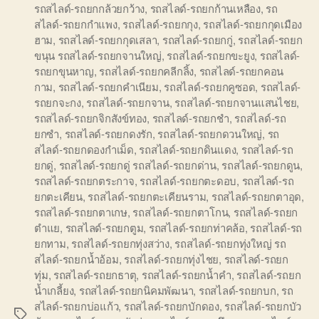
รถสไลด์-รถยกกล้วยกว้าง
,
รถสไลด์-รถยกก้านเหลือง
,
รถ
สไลด์-รถยกกำแพง
,
รถสไลด์-รถยกกุง
,
รถสไลด์-รถยกกุดเมือง
ฮาม
,
รถสไลด์-รถยกกุดเสลา
,
รถสไลด์-รถยกกู่
,
รถสไลด์-รถยก
ขนุน รถสไลด์-รถยกจานใหญ่
,
รถสไลด์-รถยกขะยูง
,
รถสไลด์-
รถยกขุนหาญ
,
รถสไลด์-รถยกคลีกลิ้ง
,
รถสไลด์-รถยกคอน
กาม
,
รถสไลด์-รถยกคำเนียม
,
รถสไลด์-รถยกคูซอด
,
รถสไลด์-
รถยกจะกง
,
รถสไลด์-รถยกจาน
,
รถสไลด์-รถยกจานแสนไชย
,
รถสไลด์-รถยกจิกสังข์ทอง
,
รถสไลด์-รถยกชำ
,
รถสไลด์-รถ
ยกซำ
,
รถสไลด์-รถยกดงรัก
,
รถสไลด์-รถยกดวนใหญ่
,
รถ
สไลด์-รถยกดองกำเม็ด
,
รถสไลด์-รถยกดินแดง
,
รถสไลด์-รถ
ยกดู่
,
รถสไลด์-รถยกดู่ รถสไลด์-รถยกด่าน
,
รถสไลด์-รถยกดูน
,
รถสไลด์-รถยกตระกาจ
,
รถสไลด์-รถยกตะดอบ
,
รถสไลด์-รถ
ยกตะเคียน
,
รถสไลด์-รถยกตะเคียนราม
,
รถสไลด์-รถยกตาอุด
,
รถสไลด์-รถยกตาเกษ
,
รถสไลด์-รถยกตาโกน
,
รถสไลด์-รถยก
ตำแย
,
รถสไลด์-รถยกตูม
,
รถสไลด์-รถยกท่าคล้อ
,
รถสไลด์-รถ
ยกทาม
,
รถสไลด์-รถยกทุ่งสว่าง
,
รถสไลด์-รถยกทุ่งใหญ่ รถ
สไลด์-รถยกน้ำอ้อม
,
รถสไลด์-รถยกทุ่งไชย
,
รถสไลด์-รถยก
ทุ่ม
,
รถสไลด์-รถยกธาตุ
,
รถสไลด์-รถยกน้ำคำ
,
รถสไลด์-รถยก
น้ำเกลี้ยง
,
รถสไลด์-รถยกนิคมพัฒนา
,
รถสไลด์-รถยกบก
,
รถ
สไลด์-รถยกบ่อแก้ว
,
รถสไลด์-รถยกบักดอง
,
รถสไลด์-รถยกบัว
Tags