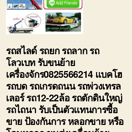
รถสไลด์ รถยก รถลาก รถ
โลวเบท รับขนย้าย
เครื่องจักร0825566214 แบคโฮ
รถบด รถเกรดถนน รถพ่วงเทรล
เลอร์ รถ12-22ล้อ รถตักดินใหญ่
รถไถนา รับเป็นตัวแทนการซื้อ
ขาย ป้องกันการ หลอกขาย หรือ