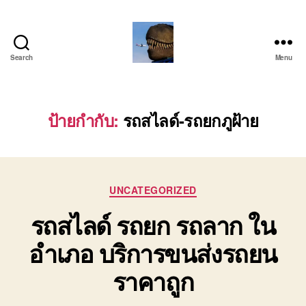
Search
Menu
บริการ
รถ
โลว์
เบท
ป้ายกำกับ:
รถสไลด์-รถยกภูฝ้าย
เฉพาะ
กิจ
พิเศษ
ย้าย
Categories
เครื่องจักร
UNCATEGORIZED
ติดต่อ
รถสไลด์ รถยก รถลาก ใน
โทร
0818900005
อำเภอ บริการขนส่งรถยน
ราคาถูก