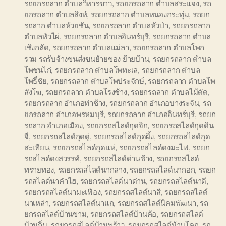
รถยกรถลาก ตำบลวิหารขาว
,
รถยกรถลาก ตำบลสระแจง
,
รถ
ยกรถลาก ตำบลสิงห์
,
รถยกรถลาก ตำบลหนองกระทุ่ม
,
รถยก
รถลาก ตำบลห้วยชัน
,
รถยกรถลาก ตำบลหัวป่า
,
รถยกรถลาก
ตำบลหัวไผ่
,
รถยกรถลาก ตำบลอินทร์บุรี
,
รถยกรถลาก ตำบล
เชิงกลัด
,
รถยกรถลาก ตำบลแม่ลา
,
รถยกรถลาก ตำบลโพก
รวม รถรับจ้างขนส่งขนย้ายของ ย้ายบ้าน
,
รถยกรถลาก ตำบล
โพชนไก่
,
รถยกรถลาก ตำบลโพทะเล
,
รถยกรถลาก ตำบล
โพธิ์ชัย
,
รถยกรถลาก ตำบลโพประจักษ์
,
รถยกรถลาก ตำบลโพ
สังโฆ
,
รถยกรถลาก ตำบลโรงช้าง
,
รถยกรถลาก ตำบลไม้ดัด
,
รถยกรถลาก อำเภอท่าช้าง
,
รถยกรถลาก อำเภอบางระจัน
,
รถ
ยกรถลาก อำเภอพรหมบุรี
,
รถยกรถลาก อำเภออินทร์บุรี
,
รถยก
รถลาก อำเภอเมือง
,
รถยกรถสไลด์กุดจิก
,
รถยกรถสไลด์กุดดิน
จี่
,
รถยกรถสไลด์กุดดู่
,
รถยกรถสไลด์กุดผึ้ง
,
รถยกรถสไลด์กุด
สะเทียน
,
รถยกรถสไลด์กุดแห่
,
รถยกรถสไลด์ดงมะไฟ
,
รถยก
รถสไลด์ดงสวรรค์
,
รถยกรถสไลด์ด่านช้าง
,
รถยกรถสไลด์
ทรายทอง
,
รถยกรถสไลด์นากลาง
,
รถยกรถสไลด์นากอก
,
รถยก
รถสไลด์นาคำไฮ
,
รถยกรถสไลด์นาด่าน
,
รถยกรถสไลด์นาดี
,
รถยกรถสไลด์นามะเฟือง
,
รถยกรถสไลด์นาสี
,
รถยกรถสไลด์
นาเหล่า
,
รถยกรถสไลด์นาแก
,
รถยกรถสไลด์นิคมพัฒนา
,
รถ
ยกรถสไลด์บ้านขาม
,
รถยกรถสไลด์บ้านค้อ
,
รถยกรถสไลด์
บ้านถิ่น
,
รถยกรถสไลด์บ้านพร้าว
,
รถยกรถสไลด์บ้านโคก
,
รถ