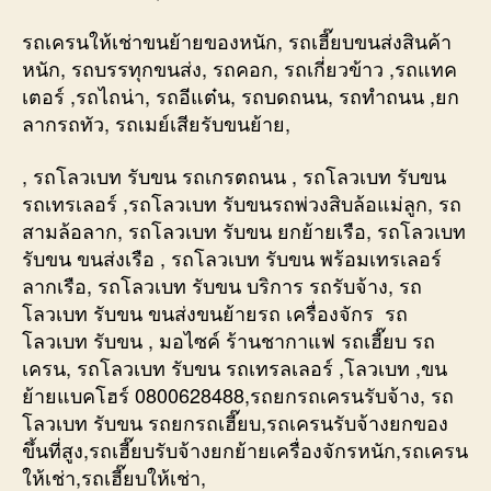
รถเครนให้เช่าขนย้ายของหนัก, รถเฮี๊ยบขนส่งสินค้า
หนัก, รถบรรทุกขนส่ง, รถคอก, รถเกี่ยวข้าว ,รถแทค
เตอร์ ,รถไถน่า, รถอีแต๋น, รถบดถนน, รถทำถนน ,ยก
ลากรถทัว, รถเมย์เสียรับขนย้าย,
, รถโลวเบท รับขน รถเกรตถนน , รถโลวเบท รับขน
รถเทรเลอร์ ,รถโลวเบท รับขนรถพ่วงสิบล้อแม่ลูก, รถ
สามล้อลาก, รถโลวเบท รับขน ยกย้ายเรือ, รถโลวเบท
รับขน ขนส่งเรือ , รถโลวเบท รับขน พร้อมเทรเลอร์
ลากเรือ, รถโลวเบท รับขน บริการ รถรับจ้าง, รถ
โลวเบท รับขน ขนส่งขนย้ายรถ เครื่องจักร รถ
โลวเบท รับขน , มอไซค์ ร้านชากาแฟ รถเฮี๊ยบ รถ
เครน, รถโลวเบท รับขน รถเทรลเลอร์ ,โลวเบท ,ขน
ย้ายแบคโฮร์ 0800628488,รถยกรถเครนรับจ้าง, รถ
โลวเบท รับขน รถยกรถเฮี๊ยบ,รถเครนรับจ้างยกของ
ขึ้นที่สูง,รถเฮี๊ยบรับจ้างยกย้ายเครื่องจักรหนัก,รถเครน
ให้เช่า,รถเฮี๊ยบให้เช่า,