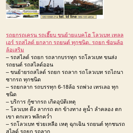
รถยกรถเครน รถเฮี๊ยบ ขนย้ายแบคโฮ โลวเบท เทลล
เอร์ รถสไลด์ ยกลาก รถยนต์ ทุกชนิด. รถยก ซ้อนล้อ
ล้อเสริม
– รถสไลด์ รถยก รถลากบรรทุก รถโลวเบท ขนส่ง
รถยนต์ รถสไลด์ออน
– ขนย้ายรถสไลด์ รถยก รถลาก รถโลวเบท รถไถนา
ซากรถ ทุกชนิด
– รถยกลาก รถบรรทุก 6-18ล้อ รถพ่วง เทรเลอ ทุก
ชนิด
– บริการ กู้ซากรถ เกิดอุบัติเหตุ
– โลวเบท ดึง ลากรถ ตก ข้างทาง คูน้ำ ลำคลอง ตก
เขา ตกเหว พลิกคว่ำ
– รถโลวเบท ช่วยเหลือ เหตุ ฉุกเฉิน รถยนต์ ทุกชนรถ
สไลด์ รถยก รถลาก