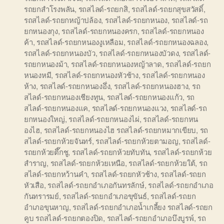
รถยกสำโรงพลัน
,
รถสไลด์-รถยกสิ
,
รถสไลด์-รถยกสุขสวัสดิ์
,
รถสไลด์-รถยกหญ้าปล้อง
,
รถสไลด์-รถยกหนอง
,
รถสไลด์-รถ
ยกหนองกุง
,
รถสไลด์-รถยกหนองครก
,
รถสไลด์-รถยกหนอง
ค้า
,
รถสไลด์-รถยกหนองงูเหลือม
,
รถสไลด์-รถยกหนองฉลอง
,
รถสไลด์-รถยกหนองบัว
,
รถสไลด์-รถยกหนองบัวดง
,
รถสไลด์-
รถยกหนองม้า
,
รถสไลด์-รถยกหนองหญ้าลาด
,
รถสไลด์-รถยก
หนองหมี
,
รถสไลด์-รถยกหนองหัวช้าง
,
รถสไลด์-รถยกหนอง
ห้าง
,
รถสไลด์-รถยกหนองอึ่ง
,
รถสไลด์-รถยกหนองฮาง
,
รถ
สไลด์-รถยกหนองเชียงทูน
,
รถสไลด์-รถยกหนองแก้ว
,
รถ
สไลด์-รถยกหนองแค
,
รถสไลด์-รถยกหนองแวง
,
รถสไลด์-รถ
ยกหนองใหญ่
,
รถสไลด์-รถยกหนองไผ่
,
รถสไลด์-รถยกหน
องไฮ
,
รถสไลด์-รถยกหนองไฮ รถสไลด์-รถยกหมากเขียบ
,
รถ
สไลด์-รถยกห้วยจันทร์
,
รถสไลด์-รถยกห้วยตามอญ
,
รถสไลด์-
รถยกห้วยตึ๊กชู
,
รถสไลด์-รถยกห้วยทับทัน
,
รถสไลด์-รถยกห้วย
สำราญ
,
รถสไลด์-รถยกห้วยเหนือ
,
รถสไลด์-รถยกห้วยใต้
,
รถ
สไลด์-รถยกหว้านคำ
,
รถสไลด์-รถยกหัวช้าง
,
รถสไลด์-รถยก
หัวเสือ
,
รถสไลด์-รถยกอำเภอกันทรลักษ์
,
รถสไลด์-รถยกอำเภอ
กันทรารมย์
,
รถสไลด์-รถยกอำเภอขุขันธ์
,
รถสไลด์-รถยก
อำเภอขุนหาญ
,
รถสไลด์-รถยกอำเภอน้ำเกลี้ยง รถสไลด์-รถยก
คูบ รถสไลด์-รถยกตองปิด
,
รถสไลด์-รถยกอำเภอบึงบูรพ์
,
รถ