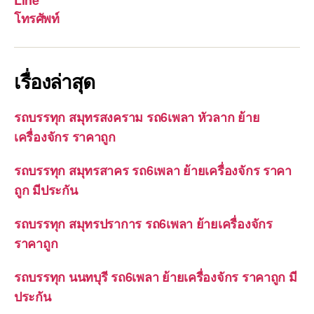
โทรศัพท์
เรื่องล่าสุด
รถบรรทุก สมุทรสงคราม รถ6เพลา หัวลาก ย้าย
เครื่องจักร ราคาถูก
รถบรรทุก สมุทรสาคร รถ6เพลา ย้ายเครื่องจักร ราคา
ถูก มีประกัน
รถบรรทุก สมุทรปราการ รถ6เพลา ย้ายเครื่องจักร
ราคาถูก
รถบรรทุก นนทบุรี รถ6เพลา ย้ายเครื่องจักร ราคาถูก มี
ประกัน