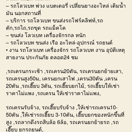
– รถโลวเบท พ่วง แบตเตอรี่ เปลี่ยนยางอะไหล่ เติมน้ำ
มัน นอกสถานที่
– บริการ รถโลวเบท ขนส่งรถโฟร์คลิฟท์,รถ
ตัก,รถไถ,รถขุด รถแม็คโค
– ขนส่ง โลวเบท เครื่องจักรกล หนัก
– รถโลวเบท ขนส่ง เรือ อะไหล่-อุปกรณ์ รถยนต์
• งาน รถโลวเบท เครื่องจักร รถโลวเบท งาน อุบัติเหตุ
สายงาน ประกันภัย ตลอด24 ชม
,รถเครนกระเช้า ,รถเครน20ตัน, รถเครนยกย้ายเสา,
รถเครนสูง50ม, เครนยกเสาไฟ ,เครน30ตัน ,เครน
20ตัน ,รถเฮี๊ยบ 3ตัน, รถเฮี๊ยบยกไม้, รถเฮี๊ยบให้เช่า
ราคาไม่แพง ,รถเครน ให้เช่าราคาไม่แพง,
รถเครนรับจ้าง, รถเฮี๊ยบรับจ้าง ,ให้เช่ารถเครน10-
50ตัน ,ให้เช่ารถเฮี๊ยบ 3-10ตัน, เฮี๊ยบยกของหนักขึ้นที่
สูง ,รถลากดึงรถสิบล้อ 6ล้อ, รถเครนยกย้ายรถ ,รถ
เฮี๊ยบ ยกรถยนต์,