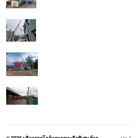
© 2026
บริการรถโลว์เบทเฉพาะกิจพิเศษ ย้าย
Up
↑