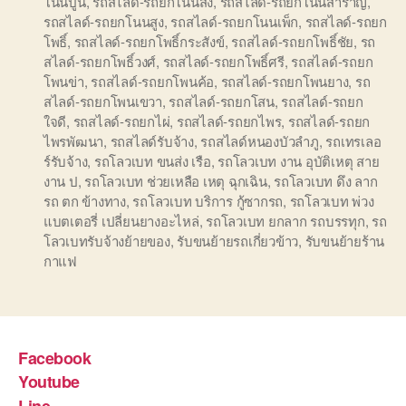
โนนปูน
,
รถสไลด์-รถยกโนนสัง
,
รถสไลด์-รถยกโนนสำราญ
,
รถสไลด์-รถยกโนนสูง
,
รถสไลด์-รถยกโนนเพ็ก
,
รถสไลด์-รถยก
โพธิ์
,
รถสไลด์-รถยกโพธิ์กระสังข์
,
รถสไลด์-รถยกโพธิ์ชัย
,
รถ
สไลด์-รถยกโพธิ์วงศ์
,
รถสไลด์-รถยกโพธิ์ศรี
,
รถสไลด์-รถยก
โพนข่า
,
รถสไลด์-รถยกโพนค้อ
,
รถสไลด์-รถยกโพนยาง
,
รถ
สไลด์-รถยกโพนเขวา
,
รถสไลด์-รถยกโสน
,
รถสไลด์-รถยก
ใจดี
,
รถสไลด์-รถยกไผ่
,
รถสไลด์-รถยกไพร
,
รถสไลด์-รถยก
ไพรพัฒนา
,
รถสไลด์รับจ้าง
,
รถสไลด์หนองบัวลำภู
,
รถเทรเลอ
ร์รับจ้าง
,
รถโลวเบท ขนส่ง เรือ
,
รถโลวเบท งาน อุบัติเหตุ สาย
งาน ป
,
รถโลวเบท ช่วยเหลือ เหตุ ฉุกเฉิน
,
รถโลวเบท ดึง ลาก
รถ ตก ข้างทาง
,
รถโลวเบท บริการ กู้ซากรถ
,
รถโลวเบท พ่วง
แบตเตอรี่ เปลี่ยนยางอะไหล่
,
รถโลวเบท ยกลาก รถบรรทุก
,
รถ
โลวเบทรับจ้างย้ายของ
,
รับขนย้ายรถเกี่ยวข้าว
,
รับขนย้ายร้าน
กาแฟ
Facebook
Youtube
Line