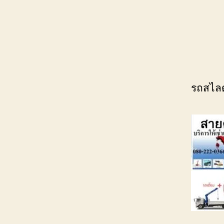
รถสไลด