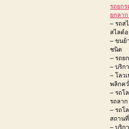
รถยกรถ
ยกลาก 
– รถสไ
สไลด์
– ขนย้
ชนิด
– รถยก
– บริกา
– โลวเ
พลิกคว
– รถโล
รถลาก
– รถโล
สถานที่
– บริก