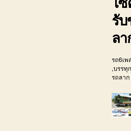
ไซ
รับ
ลา
รถ6เพล
,บรรทุ
รถลาก