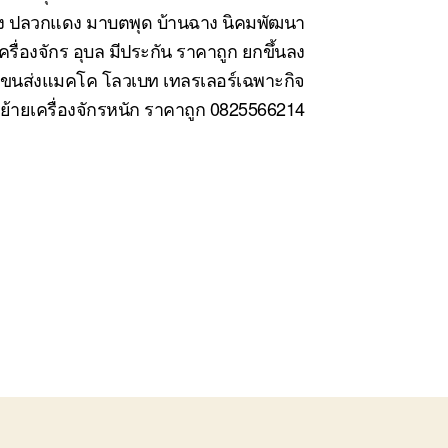
ลง ปลวกแดง มาบตพุด บ้านฉาง นิคมพัฒนา
ครื่องจักร อุบล มีประกัน ราคาถูก ยกขึ้นลง
รถขนส่งแมคโค โลวเบท เทลรเลอร์เฉพาะกิจ
ายเครื่องจักรหนัก ราคาถูก 0825566214