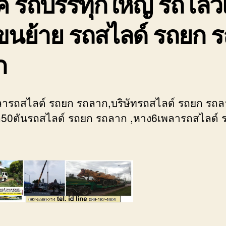
ค์ รถบรรทุกใหญ่ รถโลว
ขนย้าย รถสไลด์ รถยก ร
ก
ารถสไลด์ รถยก รถลาก,บริษัทรถสไลด์ รถยก รถ
ก50ตันรถสไลด์ รถยก รถลาก ,หาง6เพลารถสไลด์ 