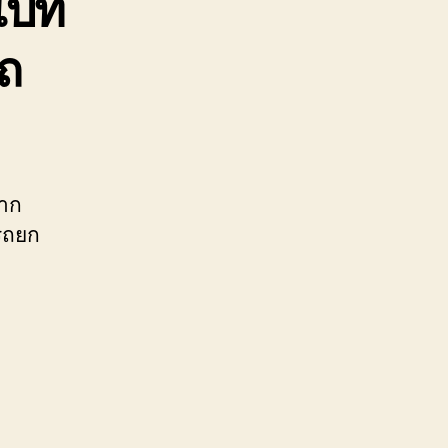
เบท
ถ
ลาก
รถยก