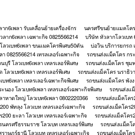
าก6เพลา รับเคลื่อนย้ายเครื่องจักร
นครศรีขนย้ายแมคโคร 
หัวลาก6เพลา เฉพาะกิจ 0825566214
บริษัท หัวลากโลวเบท
ากโลวเบท6เพลา ขนแมคโครพิเศษ50ตัน
บ่อวิน บริการยกรถ 
า 0825566214 เทรลเลอร์เฉพาะกิจ
รถขนส่งแม็คโคร กระบ
บุรี โลวเบท6เพลา เทลรเลอร์พิเศษ
รถขนส่งแม็คโคร ชุมพ
ด โลวเบท6เพลา เทลรเลอร์พิเศษ
รถขนส่งแม็คโคร นราธิวา
วเบท6เพลา เทลรเลอร์เฉพาะกิจพิเศษ
รถขนส่งแม็คโคร พังง
ระนอง โลวเบท6เพลา เทลรเลอร์เฉพาะกิจพิเศษ
รถขนส่งแม็
ลาหาดใหญ่ โลวเบท6เพลา 0802220366
รถขนส่งแม็คโคร2
00 พัทลุง โลวเบท เทลรเลอร์เฉพาะกิจ
รถขนส่งแม็คโคร200
ร200 ยะลา โลวเบท เทลรเลอร์เฉพาะกิจ
รถขนส่งแม็คโคร2
รนครศรีธรรมราช โลวเบท เทลรเลอร์พิเศษ
รถขนส่งแม็คโค
ุราษฎร์ธานี โลวเบท เทลรเลอร์เฉพาะกิจ
รถขนส่งแม็คโครเ