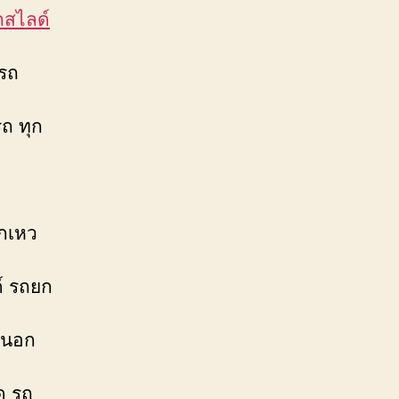
ถสไลด์
 รถ
ถ ทุก
ตกเหว
์ รถยก
น นอก
ด รถ