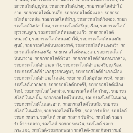
ยกรถสไลด์บุญทัน
,
รถยกรถสไลด์ปางกู่
,
รถยกรถสไลด์ป่าไม้
งาม
,
รถยกรถสไลด์ผ่านศึก
,
รถยกรถสไลด์ฝั่งแดง
,
รถยกรถ
สไลด์ยางหล่อ
,
รถยกรถสไลด์ลำภู
,
รถยกรถสไลด์วังทอง
,
รถยก
รถสไลด์วังปลาป้อม
,
รถยกรถสไลด์ศรีบุญเรือง
,
รถยกรถสไลด์
สุวรรณคูหา
,
รถยกรถสไลด์หนองกุงแก้ว
,
รถยกรถสไลด์
หนองบัว
,
รถยกรถสไลด์หนองบัวใต้
,
รถยกรถสไลด์หนองภัย
ศูนย์
,
รถยกรถสไลด์หนองสวรรค์
,
รถยกรถสไลด์หนองหว้า
,
รถ
ยกรถสไลด์หนองเรือ
,
รถยกรถสไลด์หนองแก
,
รถยกรถสไลด์
หันนางาม
,
รถยกรถสไลด์หัวนา
,
รถยกรถสไลด์อำเภอนากลาง
,
รถยกรถสไลด์อำเภอนาวัง
,
รถยกรถสไลด์อำเภอศรีบุญเรือง
,
รถยกรถสไลด์อำเภอสุวรรณคูหา
,
รถยกรถสไลด์อำเภอเมือง
,
รถยกรถสไลด์อำเภอโนนสัง
,
รถยกรถสไลด์อุทัยสวรรค์
,
รถยก
รถสไลด์เก่ากลอย
,
รถยกรถสไลด์เทพคีรี
,
รถยกรถสไลด์เมือง
ใหม่
,
รถยกรถสไลด์โคกม่วง
,
รถยกรถสไลด์โคกใหญ่
,
รถยกรถ
สไลด์โนนขมิ้น
,
รถยกรถสไลด์โนนทัน
,
รถยกรถสไลด์โนนม่วง
,
รถยกรถสไลด์โนนสะอาด
,
รถยกรถสไลด์โนนสัง
,
รถยกรถ
สไลด์โนนเมือง
,
รถยกรถสไลด์โพธิ์ชัย
,
รถลากรับจ้าง
,
รถสไลด์
รถยก รถลาก
,
รถสไลด์ รถยก รถลาก รับจ้าง
,
รถสไลด์ รถยก
รับจ้าง รถลาก
,
รถสไลด์-รถยกกระหวัน
,
รถสไลด์-รถยก
กระแชง
,
รถสไลด์-รถยกกฤษณา รถสไลด์-รถยกกันทรารมย์
,