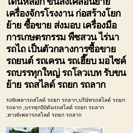
โดนหลอก ขนส่งเคลื่อนย้าย
เครื่องจักรโรงงาน ก่อสร้างโยก
ย้าย ซื้อขาย ส่งมอบ เครื่องมือ
การเกษตรกรรม พืชสวน ไร่นา
รถไถ เป็นตัวกลางการซื้อขาย
รถยนต์ รถเครน รถเฮี๊ยบ มอไซค์
รถบรรทุกใหญ่ รถโลวเบท รับขน
ย้าย รถสไลด์ รถยก รถลาก
รถ6เพลารถสไลด์ รถยก รถลาก,บริษัทรถสไลด์ รถยก
รถลาก ,บรรทุก50ตันรถสไลด์ รถยก รถลาก
,หาง6เพลารถสไลด์ รถยก รถลาก