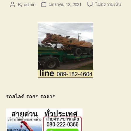
บน
By
admin
มกราคม 18, 2021
ไม่มีความเห็น
Post
Post
รถ
author
date
สไลด์
รถยก
รถ
ลาก
ใน
อำเภ
บริกา
ขน
ส่ง
รถยน
ราคา
ถูก
รถสไลด์ รถยก รถลาก