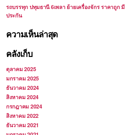
รถบรรทุก ปทุมธานี 6เพลา ย้ายเครื่องจักร ราคาถูก มี
ประกัน
ความเห็นล่าสุด
คลังเก็บ
ตุลาคม 2025
มกราคม 2025
ธันวาคม 2024
สิงหาคม 2024
กรกฎาคม 2024
สิงหาคม 2022
ธันวาคม 2021
มกราคม 2021