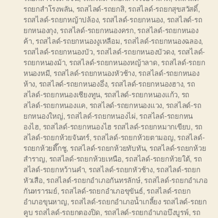
รถยกสำโรงพลัน
,
รถสไลด์-รถยกสิ
,
รถสไลด์-รถยกสุขสวัสดิ์
,
รถสไลด์-รถยกหญ้าปล้อง
,
รถสไลด์-รถยกหนอง
,
รถสไลด์-รถ
ยกหนองกุง
,
รถสไลด์-รถยกหนองครก
,
รถสไลด์-รถยกหนอง
ค้า
,
รถสไลด์-รถยกหนองงูเหลือม
,
รถสไลด์-รถยกหนองฉลอง
,
รถสไลด์-รถยกหนองบัว
,
รถสไลด์-รถยกหนองบัวดง
,
รถสไลด์-
รถยกหนองม้า
,
รถสไลด์-รถยกหนองหญ้าลาด
,
รถสไลด์-รถยก
หนองหมี
,
รถสไลด์-รถยกหนองหัวช้าง
,
รถสไลด์-รถยกหนอง
ห้าง
,
รถสไลด์-รถยกหนองอึ่ง
,
รถสไลด์-รถยกหนองฮาง
,
รถ
สไลด์-รถยกหนองเชียงทูน
,
รถสไลด์-รถยกหนองแก้ว
,
รถ
สไลด์-รถยกหนองแค
,
รถสไลด์-รถยกหนองแวง
,
รถสไลด์-รถ
ยกหนองใหญ่
,
รถสไลด์-รถยกหนองไผ่
,
รถสไลด์-รถยกหน
องไฮ
,
รถสไลด์-รถยกหนองไฮ รถสไลด์-รถยกหมากเขียบ
,
รถ
สไลด์-รถยกห้วยจันทร์
,
รถสไลด์-รถยกห้วยตามอญ
,
รถสไลด์-
รถยกห้วยตึ๊กชู
,
รถสไลด์-รถยกห้วยทับทัน
,
รถสไลด์-รถยกห้วย
สำราญ
,
รถสไลด์-รถยกห้วยเหนือ
,
รถสไลด์-รถยกห้วยใต้
,
รถ
สไลด์-รถยกหว้านคำ
,
รถสไลด์-รถยกหัวช้าง
,
รถสไลด์-รถยก
หัวเสือ
,
รถสไลด์-รถยกอำเภอกันทรลักษ์
,
รถสไลด์-รถยกอำเภอ
กันทรารมย์
,
รถสไลด์-รถยกอำเภอขุขันธ์
,
รถสไลด์-รถยก
อำเภอขุนหาญ
,
รถสไลด์-รถยกอำเภอน้ำเกลี้ยง รถสไลด์-รถยก
คูบ รถสไลด์-รถยกตองปิด
,
รถสไลด์-รถยกอำเภอบึงบูรพ์
,
รถ