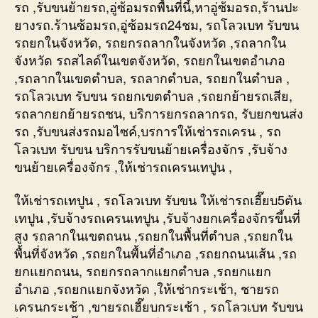
รถ ,รับขนย้ายรถ,อู่ซ้อมรถพื้นที่นี้,หาอู่ซ้มอรถ,ร้านปะ
ยางรถ.ร้านซ้อมรถ,อู่ซ้อมรถ24ชม, รถโลวเบท รับขน
รถยกในจังหวัด, รถยกรถลากในจังหวัด ,รถลากใน
จังหวัด รถสไลด์ในเขตจังหวัด, รถยกในเขตอำเภอ
,รถลากในเขตตำบล, รถลากตำบล, รถยกในตำบล ,
รถโลวเบท รับขน รถยกเขตตำบล ,รถยกย้ายรถเสีย,
รถลากยกย้ายรถชน, บริการยกรถลากรถ, รับยกขนส่ง
รถ ,รับขนส่งรถมอไซค์,บรการให้เช่ารถเครน , รถ
โลวเบท รับขน บริการรับขนย้ายเครื่องจักร ,รับจ้าง
ขนย้ายเครื่องจักร ,ให้เช่ารถเครนเทปูน ,
ให้เช่ารถเทปูน , รถโลวเบท รับขน ให้เช่ารถเฮี๊ยบ5ตัน
เทปูน ,รับจ้างรถเครนเทปูน ,รับจ้างยกเครื่องจักรขึ้นที่
สูง รถลากในเขตถนน ,รถยกในพื้นที่ตำบล ,รถยกใน
พื้นที่จังหวัด ,รถยกในพื้นที่อำเภอ ,รถยกถนนเส้น ,รถ
ยกแยกถนน, รถยกรถลากแยกตำบล ,รถยกแยก
อำเภอ ,รถยกแยกจังหวัด ,ให้เช่ากระเช้า, ชายรถ
เครนกระเช้า ,ขายรถเฮี๊ยบกระเช้า , รถโลวเบท รับขน