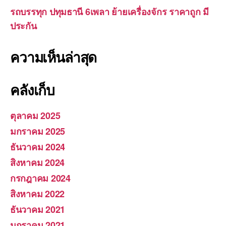
รถบรรทุก ปทุมธานี 6เพลา ย้ายเครื่องจักร ราคาถูก มี
ประกัน
ความเห็นล่าสุด
คลังเก็บ
ตุลาคม 2025
มกราคม 2025
ธันวาคม 2024
สิงหาคม 2024
กรกฎาคม 2024
สิงหาคม 2022
ธันวาคม 2021
มกราคม 2021