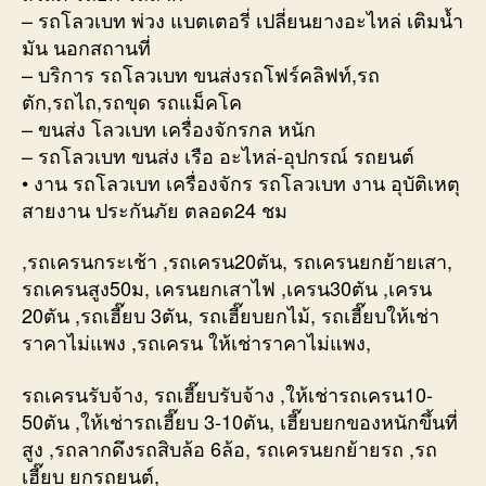
– รถโลวเบท พ่วง แบตเตอรี่ เปลี่ยนยางอะไหล่ เติมน้ำ
มัน นอกสถานที่
– บริการ รถโลวเบท ขนส่งรถโฟร์คลิฟท์,รถ
ตัก,รถไถ,รถขุด รถแม็คโค
– ขนส่ง โลวเบท เครื่องจักรกล หนัก
– รถโลวเบท ขนส่ง เรือ อะไหล่-อุปกรณ์ รถยนต์
• งาน รถโลวเบท เครื่องจักร รถโลวเบท งาน อุบัติเหตุ
สายงาน ประกันภัย ตลอด24 ชม
,รถเครนกระเช้า ,รถเครน20ตัน, รถเครนยกย้ายเสา,
รถเครนสูง50ม, เครนยกเสาไฟ ,เครน30ตัน ,เครน
20ตัน ,รถเฮี๊ยบ 3ตัน, รถเฮี๊ยบยกไม้, รถเฮี๊ยบให้เช่า
ราคาไม่แพง ,รถเครน ให้เช่าราคาไม่แพง,
รถเครนรับจ้าง, รถเฮี๊ยบรับจ้าง ,ให้เช่ารถเครน10-
50ตัน ,ให้เช่ารถเฮี๊ยบ 3-10ตัน, เฮี๊ยบยกของหนักขึ้นที่
สูง ,รถลากดึงรถสิบล้อ 6ล้อ, รถเครนยกย้ายรถ ,รถ
เฮี๊ยบ ยกรถยนต์,