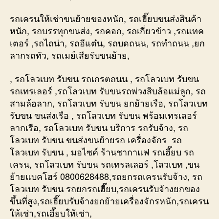
รถเครนให้เช่าขนย้ายของหนัก, รถเฮี๊ยบขนส่งสินค้า
หนัก, รถบรรทุกขนส่ง, รถคอก, รถเกี่ยวข้าว ,รถแทค
เตอร์ ,รถไถน่า, รถอีแต๋น, รถบดถนน, รถทำถนน ,ยก
ลากรถทัว, รถเมย์เสียรับขนย้าย,
, รถโลวเบท รับขน รถเกรตถนน , รถโลวเบท รับขน
รถเทรเลอร์ ,รถโลวเบท รับขนรถพ่วงสิบล้อแม่ลูก, รถ
สามล้อลาก, รถโลวเบท รับขน ยกย้ายเรือ, รถโลวเบท
รับขน ขนส่งเรือ , รถโลวเบท รับขน พร้อมเทรเลอร์
ลากเรือ, รถโลวเบท รับขน บริการ รถรับจ้าง, รถ
โลวเบท รับขน ขนส่งขนย้ายรถ เครื่องจักร รถ
โลวเบท รับขน , มอไซค์ ร้านชากาแฟ รถเฮี๊ยบ รถ
เครน, รถโลวเบท รับขน รถเทรลเลอร์ ,โลวเบท ,ขน
ย้ายแบคโฮร์ 0800628488,รถยกรถเครนรับจ้าง, รถ
โลวเบท รับขน รถยกรถเฮี๊ยบ,รถเครนรับจ้างยกของ
ขึ้นที่สูง,รถเฮี๊ยบรับจ้างยกย้ายเครื่องจักรหนัก,รถเครน
ให้เช่า,รถเฮี๊ยบให้เช่า,