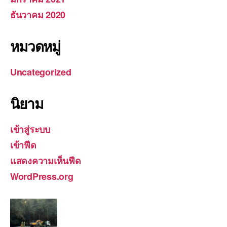
ธันวาคม 2020
หมวดหมู่
Uncategorized
นิยาม
เข้าสู่ระบบ
เข้าฟีด
แสดงความเห็นฟีด
WordPress.org