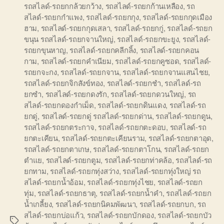
รถสไลด์-รถยกกล้วยกว้าง
,
รถสไลด์-รถยกก้านเหลือง
,
รถ
สไลด์-รถยกกำแพง
,
รถสไลด์-รถยกกุง
,
รถสไลด์-รถยกกุดเมือง
ฮาม
,
รถสไลด์-รถยกกุดเสลา
,
รถสไลด์-รถยกกู่
,
รถสไลด์-รถยก
ขนุน รถสไลด์-รถยกจานใหญ่
,
รถสไลด์-รถยกขะยูง
,
รถสไลด์-
รถยกขุนหาญ
,
รถสไลด์-รถยกคลีกลิ้ง
,
รถสไลด์-รถยกคอน
กาม
,
รถสไลด์-รถยกคำเนียม
,
รถสไลด์-รถยกคูซอด
,
รถสไลด์-
รถยกจะกง
,
รถสไลด์-รถยกจาน
,
รถสไลด์-รถยกจานแสนไชย
,
รถสไลด์-รถยกจิกสังข์ทอง
,
รถสไลด์-รถยกชำ
,
รถสไลด์-รถ
ยกซำ
,
รถสไลด์-รถยกดงรัก
,
รถสไลด์-รถยกดวนใหญ่
,
รถ
สไลด์-รถยกดองกำเม็ด
,
รถสไลด์-รถยกดินแดง
,
รถสไลด์-รถ
ยกดู่
,
รถสไลด์-รถยกดู่ รถสไลด์-รถยกด่าน
,
รถสไลด์-รถยกดูน
,
รถสไลด์-รถยกตระกาจ
,
รถสไลด์-รถยกตะดอบ
,
รถสไลด์-รถ
ยกตะเคียน
,
รถสไลด์-รถยกตะเคียนราม
,
รถสไลด์-รถยกตาอุด
,
รถสไลด์-รถยกตาเกษ
,
รถสไลด์-รถยกตาโกน
,
รถสไลด์-รถยก
ตำแย
,
รถสไลด์-รถยกตูม
,
รถสไลด์-รถยกท่าคล้อ
,
รถสไลด์-รถ
ยกทาม
,
รถสไลด์-รถยกทุ่งสว่าง
,
รถสไลด์-รถยกทุ่งใหญ่ รถ
สไลด์-รถยกน้ำอ้อม
,
รถสไลด์-รถยกทุ่งไชย
,
รถสไลด์-รถยก
ทุ่ม
,
รถสไลด์-รถยกธาตุ
,
รถสไลด์-รถยกน้ำคำ
,
รถสไลด์-รถยก
น้ำเกลี้ยง
,
รถสไลด์-รถยกนิคมพัฒนา
,
รถสไลด์-รถยกบก
,
รถ
สไลด์-รถยกบ่อแก้ว
,
รถสไลด์-รถยกบักดอง
,
รถสไลด์-รถยกบัว
Tags