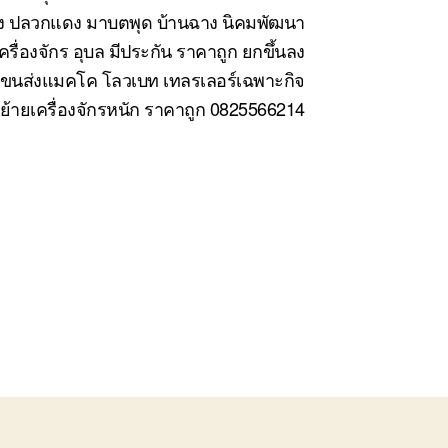
ลง ปลวกแดง มาบตพุด บ้านฉาง นิคมพัฒนา
ครื่องจักร อุบล มีประกัน ราคาถูก ยกขึ้นลง
รถขนส่งแมคโค โลวเบท เทลรเลอร์เฉพาะกิจ
ายเครื่องจักรหนัก ราคาถูก 0825566214