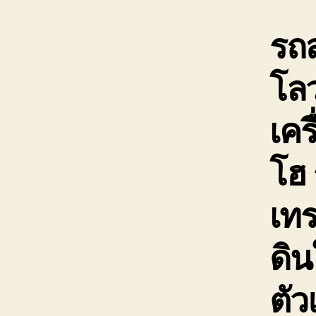
รถ
โลว
เคร
โฮ
เทร
ดิน
ตัว