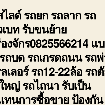
สไลด์ รถยก รถลาก รถ
เบท รับขนย้าย
ื่องจักร0825566214 แ
 รถบด รถเกรดถนน รถพ่
ลเลอร์ รถ12-22ล้อ รถต
ใหญ่ รถไถนา รับเป็น
แทนการซื้อขาย ป้องกัน