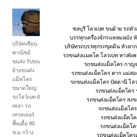
ชลบุรี โลวเบท ขนย้าย รถหัวล
บรรทุกเครื่องจักรแหลมฉบัง 
บริการ
บริษัทเซียน
รถ
บริษัทรถบรรทุกรถขุดดิน หัวล
พาณิชย์
โลว์
รถขนส่งแมคโค โลวเบท หาง6เพล
เบท
ขนส่ง รับขน
รถขนส่งแม็คโคร กาญจน
เฉพาะ
ย้ายขนส่ง
รถขนส่งแม็คโคร ตาก แม่สอ
กิจ
แม็คโคร
พิเศษ
รถขนส่งแม็คโคร ปัตตานี โล
ย้าย
ขนาดใหญ่
รถขนส่งแม็คโคร 
เครื่องจักร
รถโลว์เบท 6
รถขนส่งแม็คโคร สงข
ติดต่อ
เพลา รถ
โทร
รถขนส่งแม็คโคร2
0818900005
เทรลเลอร์
รถขนส่งแม็คโค
พื้นเตี้ย 80
รถขนส่งแม็คโค
ซ.ม กว้าง
รถขนส่งแม็คโครส