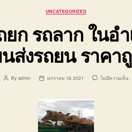
Categories
UNCATEGORIZED
ถยก รถลาก ในอำ
นส่งรถยน ราคาถ
บ
By
admin
มกราคม 18, 2021
ไม่มีความเห็น
Post
Post
ร
author
date
ส
ร
ร
ล
ใ
อ