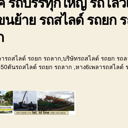
ค์ รถบรรทุกใหญ่ รถโลว
ขนย้าย รถสไลด์ รถยก ร
ก
ารถสไลด์ รถยก รถลาก,บริษัทรถสไลด์ รถยก รถ
ก50ตันรถสไลด์ รถยก รถลาก ,หาง6เพลารถสไลด์ 