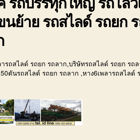
ค์ รถบรรทุกใหญ่ รถโลว
ขนย้าย รถสไลด์ รถยก ร
ก
ารถสไลด์ รถยก รถลาก,บริษัทรถสไลด์ รถยก รถ
ก50ตันรถสไลด์ รถยก รถลาก ,หาง6เพลารถสไลด์ 