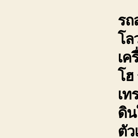
รถ
โลว
เคร
โฮ
เทร
ดิน
ตัว