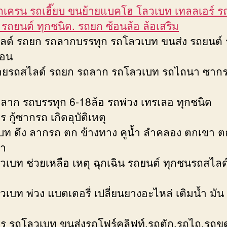
เครน รถเฮี๊ยบ ขนย้ายแบคโฮ โลวเบท เทลลเอร์ ร
รถยนต์ ทุกชนิด. รถยก ซ้อนล้อ ล้อเสริม
ลด์ รถยก รถลากบรรทุก รถโลวเบท ขนส่ง รถยนต์
ออน
ายรถสไลด์ รถยก รถลาก รถโลวเบท รถไถนา ซากร
ลาก รถบรรทุก 6-18ล้อ รถพ่วง เทรเลอ ทุกชนิด
ร กู้ซากรถ เกิดอุบัติเหตุ
บท ดึง ลากรถ ตก ข้างทาง คูน้ำ ลำคลอง ตกเขา 
่ำ
วเบท ช่วยเหลือ เหตุ ฉุกเฉิน รถยนต์ ทุกชนรถสไลด
วเบท พ่วง แบตเตอรี่ เปลี่ยนยางอะไหล่ เติมน้ำ มั
าร รถโลวเบท ขนส่งรถโฟร์คลิฟท์,รถตัก,รถไถ,รถขุ