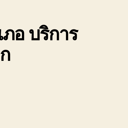
เภอ บริการ
ูก
น
ถ
ไลด์
ถยก
ถ
าก
น
ำเภอ