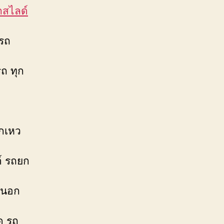
ถสไลด์
 รถ
ถ ทุก
ตกเหว
์ รถยก
น นอก
ด รถ