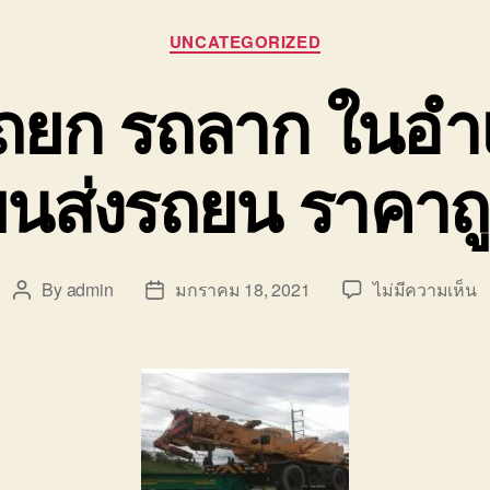
Categories
UNCATEGORIZED
ถยก รถลาก ในอำ
นส่งรถยน ราคาถ
บ
By
admin
มกราคม 18, 2021
ไม่มีความเห็น
Post
Post
ร
author
date
ส
ร
ร
ล
ใ
อ