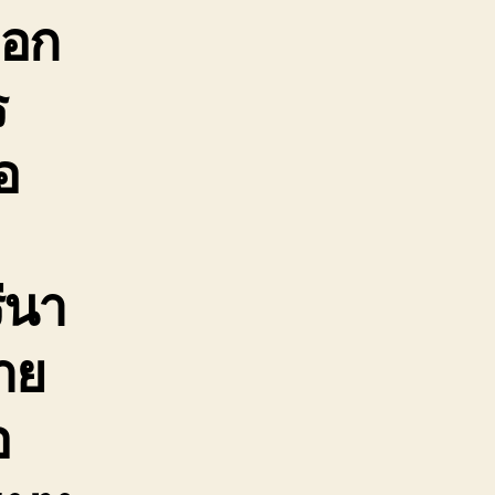
ลอก
ร
อ
่นา
าย
อ