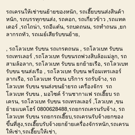
รถเครนให้เช่าขนย้ายของหนัก, รถเฮี๊ยบขนส่งสินค้า
หนัก, รถบรรทุกขนส่ง, รถคอก, รถเกี่ยวข้าว ,รถแทค
เตอร์ ,รถไถน่า, รถอีแต๋น, รถบดถนน, รถทำถนน ,ยก
ลากรถทัว, รถเมย์เสียรับขนย้าย,
, รถโลวเบท รับขน รถเกรตถนน , รถโลวเบท รับขน
รถเทรเลอร์ ,รถโลวเบท รับขนรถพ่วงสิบล้อแม่ลูก, รถ
สามล้อลาก, รถโลวเบท รับขน ยกย้ายเรือ, รถโลวเบท
รับขน ขนส่งเรือ , รถโลวเบท รับขน พร้อมเทรเลอร์
ลากเรือ, รถโลวเบท รับขน บริการ รถรับจ้าง, รถ
โลวเบท รับขน ขนส่งขนย้ายรถ เครื่องจักร รถ
โลวเบท รับขน , มอไซค์ ร้านชากาแฟ รถเฮี๊ยบ รถ
เครน, รถโลวเบท รับขน รถเทรลเลอร์ ,โลวเบท ,ขน
ย้ายแบคโฮร์ 0800628488,รถยกรถเครนรับจ้าง, รถ
โลวเบท รับขน รถยกรถเฮี๊ยบ,รถเครนรับจ้างยกของ
ขึ้นที่สูง,รถเฮี๊ยบรับจ้างยกย้ายเครื่องจักรหนัก,รถเครน
ให้เช่า,รถเฮี๊ยบให้เช่า,