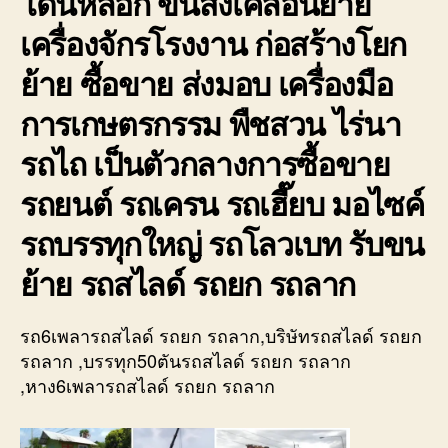
โดนหลอก ขนส่งเคลื่อนย้าย
เครื่องจักรโรงงาน ก่อสร้างโยก
ย้าย ซื้อขาย ส่งมอบ เครื่องมือ
การเกษตรกรรม พืชสวน ไร่นา
รถไถ เป็นตัวกลางการซื้อขาย
รถยนต์ รถเครน รถเฮี๊ยบ มอไซค์
รถบรรทุกใหญ่ รถโลวเบท รับขน
ย้าย รถสไลด์ รถยก รถลาก
รถ6เพลารถสไลด์ รถยก รถลาก,บริษัทรถสไลด์ รถยก
รถลาก ,บรรทุก50ตันรถสไลด์ รถยก รถลาก
,หาง6เพลารถสไลด์ รถยก รถลาก