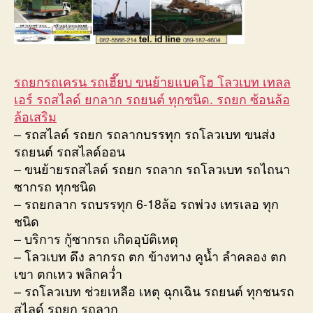
รถยกรถเครน รถเฮี๊ยบ ขนย้ายแบคโฮ โลวเบท เทลล
เอร์ รถสไลด์ ยกลาก รถยนต์ ทุกชนิด. รถยก ซ้อนล้อ
ล้อเสริม
– รถสไลด์ รถยก รถลากบรรทุก รถโลวเบท ขนส่ง
รถยนต์ รถสไลด์ออน
– ขนย้ายรถสไลด์ รถยก รถลาก รถโลวเบท รถไถนา
ซากรถ ทุกชนิด
– รถยกลาก รถบรรทุก 6-18ล้อ รถพ่วง เทรเลอ ทุก
ชนิด
– บริการ กู้ซากรถ เกิดอุบัติเหตุ
– โลวเบท ดึง ลากรถ ตก ข้างทาง คูน้ำ ลำคลอง ตก
เขา ตกเหว พลิกคว่ำ
– รถโลวเบท ช่วยเหลือ เหตุ ฉุกเฉิน รถยนต์ ทุกชนรถ
สไลด์ รถยก รถลาก