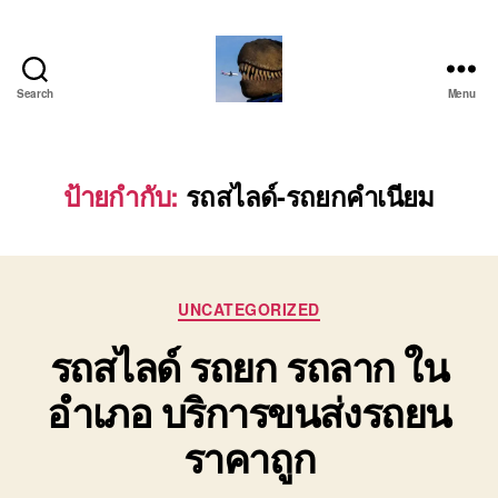
Search
Menu
บริการ
รถ
โลว์
เบท
ป้ายกำกับ:
รถสไลด์-รถยกคำเนียม
เฉพาะ
กิจ
พิเศษ
ย้าย
Categories
เครื่องจักร
UNCATEGORIZED
ติดต่อ
รถสไลด์ รถยก รถลาก ใน
โทร
0818900005
อำเภอ บริการขนส่งรถยน
ราคาถูก