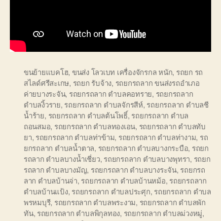
ขนย้ายแบคโฮ
,
ขนส่ง โลวเบท เครื่องจักรกล หนัก
,
รถยก รถ
สไลด์ศรีสะเกษ
,
รถยก รับจ้าง
,
รถยกรถลาก ขนส่งรถอำเภอ
ค่ายบางระจัน
,
รถยกรถลาก ตำบลคอทราย
,
รถยกรถลาก
ตำบลงิ้วราย
,
รถยกรถลาก ตำบลจักรสีห์
,
รถยกรถลาก ตำบลชี
น้ำร้าย
,
รถยกรถลาก ตำบลต้นโพธิ์
,
รถยกรถลาก ตำบล
ถอนสมอ
,
รถยกรถลาก ตำบลทองเอน
,
รถยกรถลาก ตำบลทับ
ยา
,
รถยกรถลาก ตำบลท่าข้าม
,
รถยกรถลาก ตำบลท่างาม
,
รถ
ยกรถลาก ตำบลน้ำตาล
,
รถยกรถลาก ตำบลบางกระบือ
,
รถยก
รถลาก ตำบลบางน้ำเชี่ยว
,
รถยกรถลาก ตำบลบางพุทรา
,
รถยก
รถลาก ตำบลบางมัญ
,
รถยกรถลาก ตำบลบางระจัน
,
รถยกรถ
ลาก ตำบลบ้านจ่า
,
รถยกรถลาก ตำบลบ้านหม้อ
,
รถยกรถลาก
ตำบลบ้านแป้ง
,
รถยกรถลาก ตำบลประศุก
,
รถยกรถลาก ตำบล
พรหมบุรี
,
รถยกรถลาก ตำบลพระงาม
,
รถยกรถลาก ตำบลพัก
ทัน
,
รถยกรถลาก ตำบลพิกุลทอง
,
รถยกรถลาก ตำบลม่วงหมู่
,