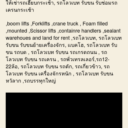
ให้เช่ารถเฮี๊ยบกระเช้า, รถโลวเบท รับขน รับช่อมรถ
เครนกระเช้า
,boom lifts ,Forklifts ,crane truck , Foam filled
,mounted ,Scissor lifts ,containre handlers ,sealant
warehoues and land for rent ,รถโลวเบท, รถโลวเบท
รับขน รับขนย้ายเครื่องจักร, แบคโฮ, รถโลวเบท รับ
ขน รถบด , รถโลวเบท รับขน รถเกรดถนน , รถ
โลวเบท รับขน รถเครน , รถพั่วเทรลเลอร์,รถ12-
22ล้อ, รถโลวเบท รับขน รถตัก, รถเกี่ยวข้าว, รถ
โลวเบท รับขน เครื่องจักรหนัก , รถโลวเบท รับขน
หวัลาก ,รถบรรทุกใหญ่