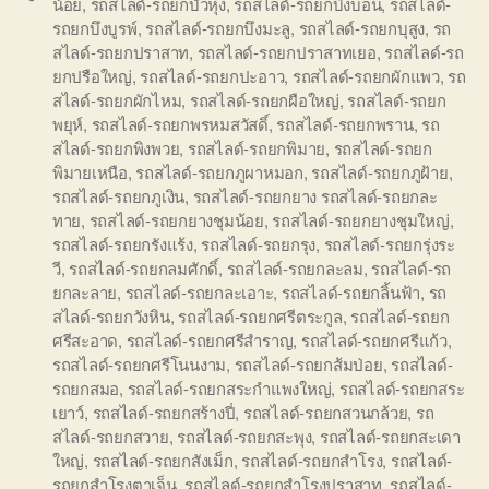
น้อย
,
รถสไลด์-รถยกบัวหุ่ง
,
รถสไลด์-รถยกบึงบอน
,
รถสไลด์-
รถยกบึงบูรพ์
,
รถสไลด์-รถยกบึงมะลู
,
รถสไลด์-รถยกบุสูง
,
รถ
สไลด์-รถยกปราสาท
,
รถสไลด์-รถยกปราสาทเยอ
,
รถสไลด์-รถ
ยกปรือใหญ่
,
รถสไลด์-รถยกปะอาว
,
รถสไลด์-รถยกผักแพว
,
รถ
สไลด์-รถยกผักไหม
,
รถสไลด์-รถยกผือใหญ่
,
รถสไลด์-รถยก
พยุห์
,
รถสไลด์-รถยกพรหมสวัสดิ์
,
รถสไลด์-รถยกพราน
,
รถ
สไลด์-รถยกพิงพวย
,
รถสไลด์-รถยกพิมาย
,
รถสไลด์-รถยก
พิมายเหนือ
,
รถสไลด์-รถยกภูผาหมอก
,
รถสไลด์-รถยกภูฝ้าย
,
รถสไลด์-รถยกภูเงิน
,
รถสไลด์-รถยกยาง รถสไลด์-รถยกละ
ทาย
,
รถสไลด์-รถยกยางชุมน้อย
,
รถสไลด์-รถยกยางชุมใหญ่
,
รถสไลด์-รถยกรังแร้ง
,
รถสไลด์-รถยกรุง
,
รถสไลด์-รถยกรุ่งระ
วี
,
รถสไลด์-รถยกลมศักดิ์
,
รถสไลด์-รถยกละลม
,
รถสไลด์-รถ
ยกละลาย
,
รถสไลด์-รถยกละเอาะ
,
รถสไลด์-รถยกลิ้นฟ้า
,
รถ
สไลด์-รถยกวังหิน
,
รถสไลด์-รถยกศรีตระกูล
,
รถสไลด์-รถยก
ศรีสะอาด
,
รถสไลด์-รถยกศรีสำราญ
,
รถสไลด์-รถยกศรีแก้ว
,
รถสไลด์-รถยกศรีโนนงาม
,
รถสไลด์-รถยกส้มป่อย
,
รถสไลด์-
รถยกสมอ
,
รถสไลด์-รถยกสระกำแพงใหญ่
,
รถสไลด์-รถยกสระ
เยาว์
,
รถสไลด์-รถยกสร้างปี่
,
รถสไลด์-รถยกสวนกล้วย
,
รถ
สไลด์-รถยกสวาย
,
รถสไลด์-รถยกสะพุง
,
รถสไลด์-รถยกสะเดา
ใหญ่
,
รถสไลด์-รถยกสังเม็ก
,
รถสไลด์-รถยกสำโรง
,
รถสไลด์-
รถยกสำโรงตาเจ็น
,
รถสไลด์-รถยกสำโรงปราสาท
,
รถสไลด์-