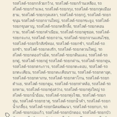
รถสไลด์-รถยกกล้วยกว้าง
,
รถสไลด์-รถยกก้านเหลือง
,
รถ
สไลด์-รถยกกำแพง
,
รถสไลด์-รถยกกุง
,
รถสไลด์-รถยกกุดเมือง
ฮาม
,
รถสไลด์-รถยกกุดเสลา
,
รถสไลด์-รถยกกู่
,
รถสไลด์-รถยก
ขนุน รถสไลด์-รถยกจานใหญ่
,
รถสไลด์-รถยกขะยูง
,
รถสไลด์-
รถยกขุนหาญ
,
รถสไลด์-รถยกคลีกลิ้ง
,
รถสไลด์-รถยกคอน
กาม
,
รถสไลด์-รถยกคำเนียม
,
รถสไลด์-รถยกคูซอด
,
รถสไลด์-
รถยกจะกง
,
รถสไลด์-รถยกจาน
,
รถสไลด์-รถยกจานแสนไชย
,
รถสไลด์-รถยกจิกสังข์ทอง
,
รถสไลด์-รถยกชำ
,
รถสไลด์-รถ
ยกซำ
,
รถสไลด์-รถยกดงรัก
,
รถสไลด์-รถยกดวนใหญ่
,
รถ
สไลด์-รถยกดองกำเม็ด
,
รถสไลด์-รถยกดินแดง
,
รถสไลด์-รถ
ยกดู่
,
รถสไลด์-รถยกดู่ รถสไลด์-รถยกด่าน
,
รถสไลด์-รถยกดูน
,
รถสไลด์-รถยกตระกาจ
,
รถสไลด์-รถยกตะดอบ
,
รถสไลด์-รถ
ยกตะเคียน
,
รถสไลด์-รถยกตะเคียนราม
,
รถสไลด์-รถยกตาอุด
,
รถสไลด์-รถยกตาเกษ
,
รถสไลด์-รถยกตาโกน
,
รถสไลด์-รถยก
ตำแย
,
รถสไลด์-รถยกตูม
,
รถสไลด์-รถยกท่าคล้อ
,
รถสไลด์-รถ
ยกทาม
,
รถสไลด์-รถยกทุ่งสว่าง
,
รถสไลด์-รถยกทุ่งใหญ่ รถ
สไลด์-รถยกน้ำอ้อม
,
รถสไลด์-รถยกทุ่งไชย
,
รถสไลด์-รถยก
ทุ่ม
,
รถสไลด์-รถยกธาตุ
,
รถสไลด์-รถยกน้ำคำ
,
รถสไลด์-รถยก
น้ำเกลี้ยง
,
รถสไลด์-รถยกนิคมพัฒนา
,
รถสไลด์-รถยกบก
,
รถ
สไลด์-รถยกบ่อแก้ว
,
รถสไลด์-รถยกบักดอง
,
รถสไลด์-รถยกบัว
Tags