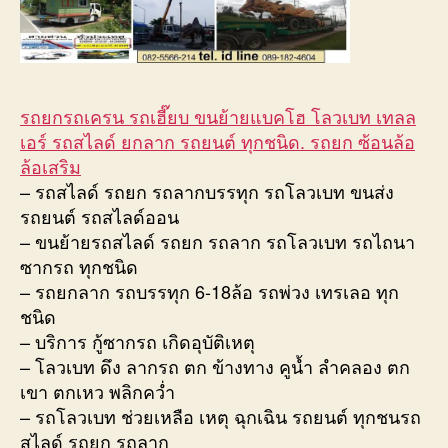
รถยกรถเครน รถเฮี๊ยบ ขนย้ายแบคโฮ โลวเบท เทลล
เอร์ รถสไลด์ ยกลาก รถยนต์ ทุกชนิด. รถยก ซ้อนล้อ
ล้อเสริม
– รถสไลด์ รถยก รถลากบรรทุก รถโลวเบท ขนส่ง
รถยนต์ รถสไลด์ออน
– ขนย้ายรถสไลด์ รถยก รถลาก รถโลวเบท รถไถนา
ซากรถ ทุกชนิด
– รถยกลาก รถบรรทุก 6-18ล้อ รถพ่วง เทรเลอ ทุก
ชนิด
– บริการ กู้ซากรถ เกิดอุบัติเหตุ
– โลวเบท ดึง ลากรถ ตก ข้างทาง คูน้ำ ลำคลอง ตก
เขา ตกเหว พลิกคว่ำ
– รถโลวเบท ช่วยเหลือ เหตุ ฉุกเฉิน รถยนต์ ทุกชนรถ
สไลด์ รถยก รถลาก