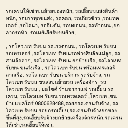
รถเครนให้เช่าขนย้ายของหนัก, รถเฮี๊ยบขนส่งสินค้า
หนัก, รถบรรทุกขนส่ง, รถคอก, รถเกี่ยวข้าว ,รถแทค
เตอร์ ,รถไถน่า, รถอีแต๋น, รถบดถนน, รถทำถนน ,ยก
ลากรถทัว, รถเมย์เสียรับขนย้าย,
, รถโลวเบท รับขน รถเกรตถนน , รถโลวเบท รับขน
รถเทรเลอร์ ,รถโลวเบท รับขนรถพ่วงสิบล้อแม่ลูก, รถ
สามล้อลาก, รถโลวเบท รับขน ยกย้ายเรือ, รถโลวเบท
รับขน ขนส่งเรือ , รถโลวเบท รับขน พร้อมเทรเลอร์
ลากเรือ, รถโลวเบท รับขน บริการ รถรับจ้าง, รถ
โลวเบท รับขน ขนส่งขนย้ายรถ เครื่องจักร รถ
โลวเบท รับขน , มอไซค์ ร้านชากาแฟ รถเฮี๊ยบ รถ
เครน, รถโลวเบท รับขน รถเทรลเลอร์ ,โลวเบท ,ขน
ย้ายแบคโฮร์ 0800628488,รถยกรถเครนรับจ้าง, รถ
โลวเบท รับขน รถยกรถเฮี๊ยบ,รถเครนรับจ้างยกของ
ขึ้นที่สูง,รถเฮี๊ยบรับจ้างยกย้ายเครื่องจักรหนัก,รถเครน
ให้เช่า,รถเฮี๊ยบให้เช่า,