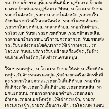
รถ ,รับขนย้ายรถ,อู่ซ้อมรถพื้นที่นี้,หาอู่ซ้มอรถ,ร้านปะ
ยางรถ.ร้านซ้อมรถ,อู่ซ้อมรถ24ชม, รถโลวเบท รับขน
รถยกในจังหวัด, รถยกรถลากในจังหวัด ,รถลากใน
จังหวัด รถสไลด์ในเขตจังหวัด, รถยกในเขตอำเภอ
,รถลากในเขตตำบล, รถลากตำบล, รถยกในตำบล ,
รถโลวเบท รับขน รถยกเขตตำบล ,รถยกย้ายรถเสีย,
รถลากยกย้ายรถชน, บริการยกรถลากรถ, รับยกขนส่ง
รถ ,รับขนส่งรถมอไซค์,บรการให้เช่ารถเครน , รถ
โลวเบท รับขน บริการรับขนย้ายเครื่องจักร ,รับจ้าง
ขนย้ายเครื่องจักร ,ให้เช่ารถเครนเทปูน ,
ให้เช่ารถเทปูน , รถโลวเบท รับขน ให้เช่ารถเฮี๊ยบ5ตัน
เทปูน ,รับจ้างรถเครนเทปูน ,รับจ้างยกเครื่องจักรขึ้นที่
สูง รถลากในเขตถนน ,รถยกในพื้นที่ตำบล ,รถยกใน
พื้นที่จังหวัด ,รถยกในพื้นที่อำเภอ ,รถยกถนนเส้น ,รถ
ยกแยกถนน, รถยกรถลากแยกตำบล ,รถยกแยก
อำเภอ ,รถยกแยกจังหวัด ,ให้เช่ากระเช้า, ชายรถ
เครนกระเช้า ,ขายรถเฮี๊ยบกระเช้า , รถโลวเบท รับขน