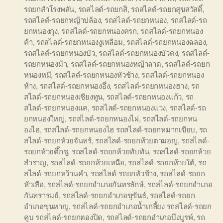
รถยกสำโรงพลัน
,
รถสไลด์-รถยกสิ
,
รถสไลด์-รถยกสุขสวัสดิ์
,
รถสไลด์-รถยกหญ้าปล้อง
,
รถสไลด์-รถยกหนอง
,
รถสไลด์-รถ
ยกหนองกุง
,
รถสไลด์-รถยกหนองครก
,
รถสไลด์-รถยกหนอง
ค้า
,
รถสไลด์-รถยกหนองงูเหลือม
,
รถสไลด์-รถยกหนองฉลอง
,
รถสไลด์-รถยกหนองบัว
,
รถสไลด์-รถยกหนองบัวดง
,
รถสไลด์-
รถยกหนองม้า
,
รถสไลด์-รถยกหนองหญ้าลาด
,
รถสไลด์-รถยก
หนองหมี
,
รถสไลด์-รถยกหนองหัวช้าง
,
รถสไลด์-รถยกหนอง
ห้าง
,
รถสไลด์-รถยกหนองอึ่ง
,
รถสไลด์-รถยกหนองฮาง
,
รถ
สไลด์-รถยกหนองเชียงทูน
,
รถสไลด์-รถยกหนองแก้ว
,
รถ
สไลด์-รถยกหนองแค
,
รถสไลด์-รถยกหนองแวง
,
รถสไลด์-รถ
ยกหนองใหญ่
,
รถสไลด์-รถยกหนองไผ่
,
รถสไลด์-รถยกหน
องไฮ
,
รถสไลด์-รถยกหนองไฮ รถสไลด์-รถยกหมากเขียบ
,
รถ
สไลด์-รถยกห้วยจันทร์
,
รถสไลด์-รถยกห้วยตามอญ
,
รถสไลด์-
รถยกห้วยตึ๊กชู
,
รถสไลด์-รถยกห้วยทับทัน
,
รถสไลด์-รถยกห้วย
สำราญ
,
รถสไลด์-รถยกห้วยเหนือ
,
รถสไลด์-รถยกห้วยใต้
,
รถ
สไลด์-รถยกหว้านคำ
,
รถสไลด์-รถยกหัวช้าง
,
รถสไลด์-รถยก
หัวเสือ
,
รถสไลด์-รถยกอำเภอกันทรลักษ์
,
รถสไลด์-รถยกอำเภอ
กันทรารมย์
,
รถสไลด์-รถยกอำเภอขุขันธ์
,
รถสไลด์-รถยก
อำเภอขุนหาญ
,
รถสไลด์-รถยกอำเภอน้ำเกลี้ยง รถสไลด์-รถยก
คูบ รถสไลด์-รถยกตองปิด
,
รถสไลด์-รถยกอำเภอบึงบูรพ์
,
รถ