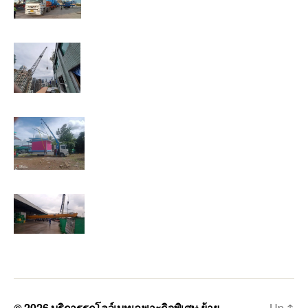
© 2026
บริการรถโลว์เบทเฉพาะกิจพิเศษ ย้าย
Up
↑