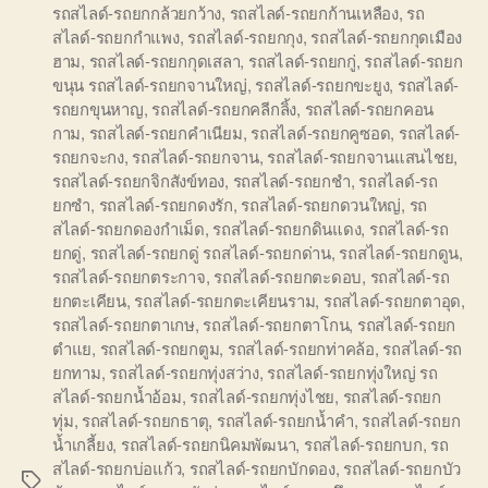
รถสไลด์-รถยกกล้วยกว้าง
,
รถสไลด์-รถยกก้านเหลือง
,
รถ
สไลด์-รถยกกำแพง
,
รถสไลด์-รถยกกุง
,
รถสไลด์-รถยกกุดเมือง
ฮาม
,
รถสไลด์-รถยกกุดเสลา
,
รถสไลด์-รถยกกู่
,
รถสไลด์-รถยก
ขนุน รถสไลด์-รถยกจานใหญ่
,
รถสไลด์-รถยกขะยูง
,
รถสไลด์-
รถยกขุนหาญ
,
รถสไลด์-รถยกคลีกลิ้ง
,
รถสไลด์-รถยกคอน
กาม
,
รถสไลด์-รถยกคำเนียม
,
รถสไลด์-รถยกคูซอด
,
รถสไลด์-
รถยกจะกง
,
รถสไลด์-รถยกจาน
,
รถสไลด์-รถยกจานแสนไชย
,
รถสไลด์-รถยกจิกสังข์ทอง
,
รถสไลด์-รถยกชำ
,
รถสไลด์-รถ
ยกซำ
,
รถสไลด์-รถยกดงรัก
,
รถสไลด์-รถยกดวนใหญ่
,
รถ
สไลด์-รถยกดองกำเม็ด
,
รถสไลด์-รถยกดินแดง
,
รถสไลด์-รถ
ยกดู่
,
รถสไลด์-รถยกดู่ รถสไลด์-รถยกด่าน
,
รถสไลด์-รถยกดูน
,
รถสไลด์-รถยกตระกาจ
,
รถสไลด์-รถยกตะดอบ
,
รถสไลด์-รถ
ยกตะเคียน
,
รถสไลด์-รถยกตะเคียนราม
,
รถสไลด์-รถยกตาอุด
,
รถสไลด์-รถยกตาเกษ
,
รถสไลด์-รถยกตาโกน
,
รถสไลด์-รถยก
ตำแย
,
รถสไลด์-รถยกตูม
,
รถสไลด์-รถยกท่าคล้อ
,
รถสไลด์-รถ
ยกทาม
,
รถสไลด์-รถยกทุ่งสว่าง
,
รถสไลด์-รถยกทุ่งใหญ่ รถ
สไลด์-รถยกน้ำอ้อม
,
รถสไลด์-รถยกทุ่งไชย
,
รถสไลด์-รถยก
ทุ่ม
,
รถสไลด์-รถยกธาตุ
,
รถสไลด์-รถยกน้ำคำ
,
รถสไลด์-รถยก
น้ำเกลี้ยง
,
รถสไลด์-รถยกนิคมพัฒนา
,
รถสไลด์-รถยกบก
,
รถ
สไลด์-รถยกบ่อแก้ว
,
รถสไลด์-รถยกบักดอง
,
รถสไลด์-รถยกบัว
Tags