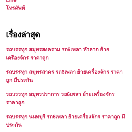
โทรศัพท์
เรื่องล่าสุด
รถบรรทุก สมุทรสงคราม รถ6เพลา หัวลาก ย้าย
เครื่องจักร ราคาถูก
รถบรรทุก สมุทรสาคร รถ6เพลา ย้ายเครื่องจักร ราคา
ถูก มีประกัน
รถบรรทุก สมุทรปราการ รถ6เพลา ย้ายเครื่องจักร
ราคาถูก
รถบรรทุก นนทบุรี รถ6เพลา ย้ายเครื่องจักร ราคาถูก มี
ประกัน