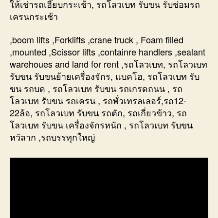
ให้เช่ารถเฮี๊ยบกระเช้า, รถโลวเบท รับขน รับช่อมรถ
เครนกระเช้า
,boom lifts ,Forklifts ,crane truck , Foam filled
,mounted ,Scissor lifts ,containre handlers ,sealant
warehoues and land for rent ,รถโลวเบท, รถโลวเบท
รับขน รับขนย้ายเครื่องจักร, แบคโฮ, รถโลวเบท รับ
ขน รถบด , รถโลวเบท รับขน รถเกรดถนน , รถ
โลวเบท รับขน รถเครน , รถพั่วเทรลเลอร์,รถ12-
22ล้อ, รถโลวเบท รับขน รถตัก, รถเกี่ยวข้าว, รถ
โลวเบท รับขน เครื่องจักรหนัก , รถโลวเบท รับขน
หวัลาก ,รถบรรทุกใหญ่