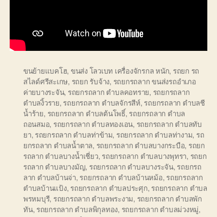
ขนย้ายแบคโฮ
,
ขนส่ง โลวเบท เครื่องจักรกล หนัก
,
รถยก รถ
สไลด์ศรีสะเกษ
,
รถยก รับจ้าง
,
รถยกรถลาก ขนส่งรถอำเภอ
ค่ายบางระจัน
,
รถยกรถลาก ตำบลคอทราย
,
รถยกรถลาก
ตำบลงิ้วราย
,
รถยกรถลาก ตำบลจักรสีห์
,
รถยกรถลาก ตำบลชี
น้ำร้าย
,
รถยกรถลาก ตำบลต้นโพธิ์
,
รถยกรถลาก ตำบล
ถอนสมอ
,
รถยกรถลาก ตำบลทองเอน
,
รถยกรถลาก ตำบลทับ
ยา
,
รถยกรถลาก ตำบลท่าข้าม
,
รถยกรถลาก ตำบลท่างาม
,
รถ
ยกรถลาก ตำบลน้ำตาล
,
รถยกรถลาก ตำบลบางกระบือ
,
รถยก
รถลาก ตำบลบางน้ำเชี่ยว
,
รถยกรถลาก ตำบลบางพุทรา
,
รถยก
รถลาก ตำบลบางมัญ
,
รถยกรถลาก ตำบลบางระจัน
,
รถยกรถ
ลาก ตำบลบ้านจ่า
,
รถยกรถลาก ตำบลบ้านหม้อ
,
รถยกรถลาก
ตำบลบ้านแป้ง
,
รถยกรถลาก ตำบลประศุก
,
รถยกรถลาก ตำบล
พรหมบุรี
,
รถยกรถลาก ตำบลพระงาม
,
รถยกรถลาก ตำบลพัก
ทัน
,
รถยกรถลาก ตำบลพิกุลทอง
,
รถยกรถลาก ตำบลม่วงหมู่
,