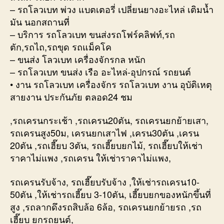
– รถโลวเบท พ่วง แบตเตอรี่ เปลี่ยนยางอะไหล่ เติมน้ำ
มัน นอกสถานที่
– บริการ รถโลวเบท ขนส่งรถโฟร์คลิฟท์,รถ
ตัก,รถไถ,รถขุด รถแม็คโค
– ขนส่ง โลวเบท เครื่องจักรกล หนัก
– รถโลวเบท ขนส่ง เรือ อะไหล่-อุปกรณ์ รถยนต์
• งาน รถโลวเบท เครื่องจักร รถโลวเบท งาน อุบัติเหตุ
สายงาน ประกันภัย ตลอด24 ชม
,รถเครนกระเช้า ,รถเครน20ตัน, รถเครนยกย้ายเสา,
รถเครนสูง50ม, เครนยกเสาไฟ ,เครน30ตัน ,เครน
20ตัน ,รถเฮี๊ยบ 3ตัน, รถเฮี๊ยบยกไม้, รถเฮี๊ยบให้เช่า
ราคาไม่แพง ,รถเครน ให้เช่าราคาไม่แพง,
รถเครนรับจ้าง, รถเฮี๊ยบรับจ้าง ,ให้เช่ารถเครน10-
50ตัน ,ให้เช่ารถเฮี๊ยบ 3-10ตัน, เฮี๊ยบยกของหนักขึ้นที่
สูง ,รถลากดึงรถสิบล้อ 6ล้อ, รถเครนยกย้ายรถ ,รถ
เฮี๊ยบ ยกรถยนต์,