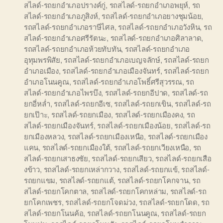
สไลด์-รถยกอำเภอปรางค์กู่
,
รถสไลด์-รถยกอำเภอพยุห์
,
รถ
สไลด์-รถยกอำเภอภูสิงห์
,
รถสไลด์-รถยกอำเภอยางชุมน้อย
,
รถสไลด์-รถยกอำเภอราษีไศล
,
รถสไลด์-รถยกอำเภอวังหิน
,
รถ
สไลด์-รถยกอำเภอศรีรัตนะ
,
รถสไลด์-รถยกอำเภอศิลาลาด
,
รถสไลด์-รถยกอำเภอห้วยทับทัน
,
รถสไลด์-รถยกอำเภอ
อุทุมพรพิสัย
,
รถสไลด์-รถยกอำเภอเบญจลักษ์
,
รถสไลด์-รถยก
อำเภอเมือง
,
รถสไลด์-รถยกอำเภอเมืองจันทร์
,
รถสไลด์-รถยก
อำเภอโนนคูณ
,
รถสไลด์-รถยกอำเภอโพธิ์ศรีสุวรรณ
,
รถ
สไลด์-รถยกอำเภอไพรบึง
,
รถสไลด์-รถยกอีปาด
,
รถสไลด์-รถ
ยกอี่หล่ำ
,
รถสไลด์-รถยกอีเซ
,
รถสไลด์-รถยกเขิน
,
รถสไลด์-รถ
ยกเป๊าะ
,
รถสไลด์-รถยกเมือง
,
รถสไลด์-รถยกเมืองคง
,
รถ
สไลด์-รถยกเมืองจันทร์
,
รถสไลด์-รถยกเมืองน้อย
,
รถสไลด์-รถ
ยกเมืองหลวง
,
รถสไลด์-รถยกเมืองเหนือ
,
รถสไลด์-รถยกเมือง
แคน
,
รถสไลด์-รถยกเมืองใต้
,
รถสไลด์-รถยกเวียงเหนือ
,
รถ
สไลด์-รถยกเสาธงชัย
,
รถสไลด์-รถยกเสียว
,
รถสไลด์-รถยกเสือ
งข้าว
,
รถสไลด์-รถยกเหล่ากวาง
,
รถสไลด์-รถยกแข้
,
รถสไลด์-
รถยกแขม
,
รถสไลด์-รถยกแต้
,
รถสไลด์-รถยกโคกจาน
,
รถ
สไลด์-รถยกโคกตาล
,
รถสไลด์-รถยกโคกหล่าม
,
รถสไลด์-รถ
ยกโคกเพชร
,
รถสไลด์-รถยกโจดม่วง
,
รถสไลด์-รถยกโดด
,
รถ
สไลด์-รถยกโนนค้อ
,
รถสไลด์-รถยกโนนคูณ
,
รถสไลด์-รถยก