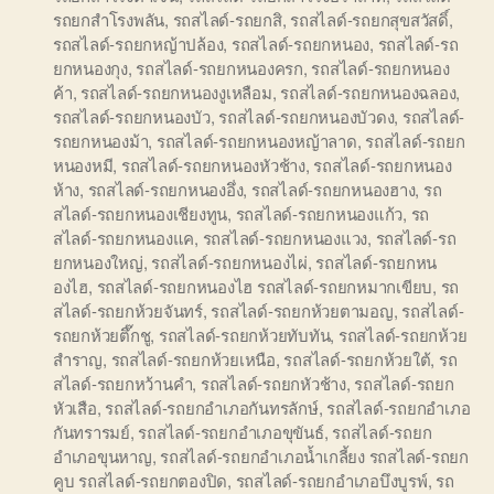
รถยกสำโรงพลัน
,
รถสไลด์-รถยกสิ
,
รถสไลด์-รถยกสุขสวัสดิ์
,
รถสไลด์-รถยกหญ้าปล้อง
,
รถสไลด์-รถยกหนอง
,
รถสไลด์-รถ
ยกหนองกุง
,
รถสไลด์-รถยกหนองครก
,
รถสไลด์-รถยกหนอง
ค้า
,
รถสไลด์-รถยกหนองงูเหลือม
,
รถสไลด์-รถยกหนองฉลอง
,
รถสไลด์-รถยกหนองบัว
,
รถสไลด์-รถยกหนองบัวดง
,
รถสไลด์-
รถยกหนองม้า
,
รถสไลด์-รถยกหนองหญ้าลาด
,
รถสไลด์-รถยก
หนองหมี
,
รถสไลด์-รถยกหนองหัวช้าง
,
รถสไลด์-รถยกหนอง
ห้าง
,
รถสไลด์-รถยกหนองอึ่ง
,
รถสไลด์-รถยกหนองฮาง
,
รถ
สไลด์-รถยกหนองเชียงทูน
,
รถสไลด์-รถยกหนองแก้ว
,
รถ
สไลด์-รถยกหนองแค
,
รถสไลด์-รถยกหนองแวง
,
รถสไลด์-รถ
ยกหนองใหญ่
,
รถสไลด์-รถยกหนองไผ่
,
รถสไลด์-รถยกหน
องไฮ
,
รถสไลด์-รถยกหนองไฮ รถสไลด์-รถยกหมากเขียบ
,
รถ
สไลด์-รถยกห้วยจันทร์
,
รถสไลด์-รถยกห้วยตามอญ
,
รถสไลด์-
รถยกห้วยตึ๊กชู
,
รถสไลด์-รถยกห้วยทับทัน
,
รถสไลด์-รถยกห้วย
สำราญ
,
รถสไลด์-รถยกห้วยเหนือ
,
รถสไลด์-รถยกห้วยใต้
,
รถ
สไลด์-รถยกหว้านคำ
,
รถสไลด์-รถยกหัวช้าง
,
รถสไลด์-รถยก
หัวเสือ
,
รถสไลด์-รถยกอำเภอกันทรลักษ์
,
รถสไลด์-รถยกอำเภอ
กันทรารมย์
,
รถสไลด์-รถยกอำเภอขุขันธ์
,
รถสไลด์-รถยก
อำเภอขุนหาญ
,
รถสไลด์-รถยกอำเภอน้ำเกลี้ยง รถสไลด์-รถยก
คูบ รถสไลด์-รถยกตองปิด
,
รถสไลด์-รถยกอำเภอบึงบูรพ์
,
รถ