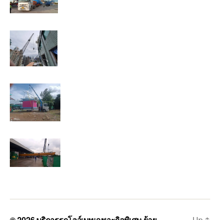
© 2026
บริการรถโลว์เบทเฉพาะกิจพิเศษ ย้าย
Up
↑