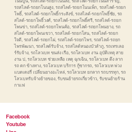
โนนปูน
,
รถสไลด์-รถยกโนนสัง
,
รถสไลด์-รถยกโนนสำราญ
,
รถสไลด์-รถยกโนนสูง
,
รถสไลด์-รถยกโนนเพ็ก
,
รถสไลด์-รถยก
โพธิ์
,
รถสไลด์-รถยกโพธิ์กระสังข์
,
รถสไลด์-รถยกโพธิ์ชัย
,
รถ
สไลด์-รถยกโพธิ์วงศ์
,
รถสไลด์-รถยกโพธิ์ศรี
,
รถสไลด์-รถยก
โพนข่า
,
รถสไลด์-รถยกโพนค้อ
,
รถสไลด์-รถยกโพนยาง
,
รถ
สไลด์-รถยกโพนเขวา
,
รถสไลด์-รถยกโสน
,
รถสไลด์-รถยก
ใจดี
,
รถสไลด์-รถยกไผ่
,
รถสไลด์-รถยกไพร
,
รถสไลด์-รถยก
ไพรพัฒนา
,
รถสไลด์รับจ้าง
,
รถสไลด์หนองบัวลำภู
,
รถเทรเลอ
ร์รับจ้าง
,
รถโลวเบท ขนส่ง เรือ
,
รถโลวเบท งาน อุบัติเหตุ สาย
งาน ป
,
รถโลวเบท ช่วยเหลือ เหตุ ฉุกเฉิน
,
รถโลวเบท ดึง ลาก
รถ ตก ข้างทาง
,
รถโลวเบท บริการ กู้ซากรถ
,
รถโลวเบท พ่วง
แบตเตอรี่ เปลี่ยนยางอะไหล่
,
รถโลวเบท ยกลาก รถบรรทุก
,
รถ
โลวเบทรับจ้างย้ายของ
,
รับขนย้ายรถเกี่ยวข้าว
,
รับขนย้ายร้าน
กาแฟ
Facebook
Youtube
Line