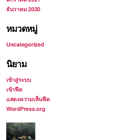
ธันวาคม 2020
หมวดหมู่
Uncategorized
นิยาม
เข้าสู่ระบบ
เข้าฟีด
แสดงความเห็นฟีด
WordPress.org