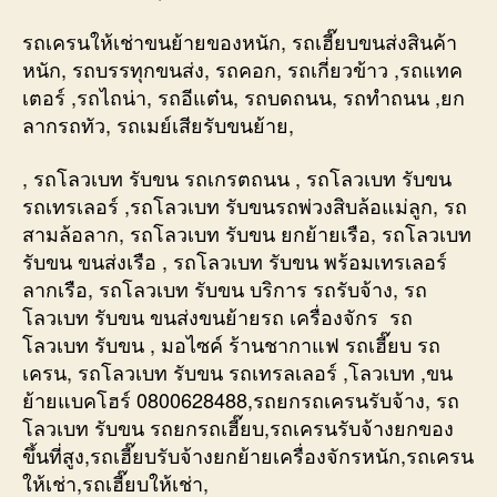
รถเครนให้เช่าขนย้ายของหนัก, รถเฮี๊ยบขนส่งสินค้า
หนัก, รถบรรทุกขนส่ง, รถคอก, รถเกี่ยวข้าว ,รถแทค
เตอร์ ,รถไถน่า, รถอีแต๋น, รถบดถนน, รถทำถนน ,ยก
ลากรถทัว, รถเมย์เสียรับขนย้าย,
, รถโลวเบท รับขน รถเกรตถนน , รถโลวเบท รับขน
รถเทรเลอร์ ,รถโลวเบท รับขนรถพ่วงสิบล้อแม่ลูก, รถ
สามล้อลาก, รถโลวเบท รับขน ยกย้ายเรือ, รถโลวเบท
รับขน ขนส่งเรือ , รถโลวเบท รับขน พร้อมเทรเลอร์
ลากเรือ, รถโลวเบท รับขน บริการ รถรับจ้าง, รถ
โลวเบท รับขน ขนส่งขนย้ายรถ เครื่องจักร รถ
โลวเบท รับขน , มอไซค์ ร้านชากาแฟ รถเฮี๊ยบ รถ
เครน, รถโลวเบท รับขน รถเทรลเลอร์ ,โลวเบท ,ขน
ย้ายแบคโฮร์ 0800628488,รถยกรถเครนรับจ้าง, รถ
โลวเบท รับขน รถยกรถเฮี๊ยบ,รถเครนรับจ้างยกของ
ขึ้นที่สูง,รถเฮี๊ยบรับจ้างยกย้ายเครื่องจักรหนัก,รถเครน
ให้เช่า,รถเฮี๊ยบให้เช่า,