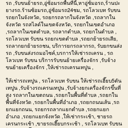
รถ ,รับขนย้ายรถ,อู่ซ้อมรถพื้นที่นี้,หาอู่ซ้มอรถ,ร้านปะ
ยางรถ.ร้านซ้อมรถ,อู่ซ้อมรถ24ชม, รถโลวเบท รับขน
รถยกในจังหวัด, รถยกรถลากในจังหวัด ,รถลากใน
จังหวัด รถสไลด์ในเขตจังหวัด, รถยกในเขตอำเภอ
,รถลากในเขตตำบล, รถลากตำบล, รถยกในตำบล ,
รถโลวเบท รับขน รถยกเขตตำบล ,รถยกย้ายรถเสีย,
รถลากยกย้ายรถชน, บริการยกรถลากรถ, รับยกขนส่ง
รถ ,รับขนส่งรถมอไซค์,บรการให้เช่ารถเครน , รถ
โลวเบท รับขน บริการรับขนย้ายเครื่องจักร ,รับจ้าง
ขนย้ายเครื่องจักร ,ให้เช่ารถเครนเทปูน ,
ให้เช่ารถเทปูน , รถโลวเบท รับขน ให้เช่ารถเฮี๊ยบ5ตัน
เทปูน ,รับจ้างรถเครนเทปูน ,รับจ้างยกเครื่องจักรขึ้นที่
สูง รถลากในเขตถนน ,รถยกในพื้นที่ตำบล ,รถยกใน
พื้นที่จังหวัด ,รถยกในพื้นที่อำเภอ ,รถยกถนนเส้น ,รถ
ยกแยกถนน, รถยกรถลากแยกตำบล ,รถยกแยก
อำเภอ ,รถยกแยกจังหวัด ,ให้เช่ากระเช้า, ชายรถ
เครนกระเช้า ,ขายรถเฮี๊ยบกระเช้า , รถโลวเบท รับขน