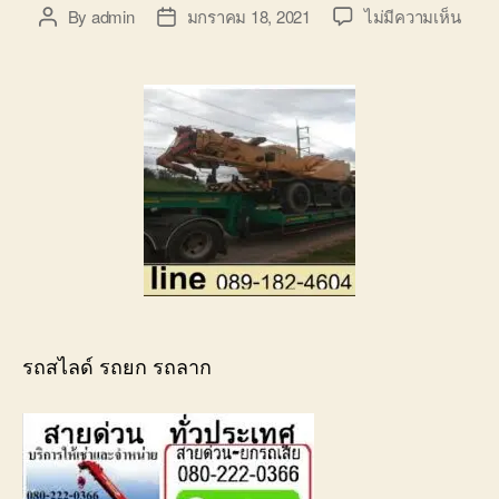
บน
By
admin
มกราคม 18, 2021
ไม่มีความเห็น
Post
Post
รถ
author
date
สไลด์
รถยก
รถ
ลาก
ใน
อำเภ
บริกา
ขน
ส่ง
รถยน
ราคา
ถูก
รถสไลด์ รถยก รถลาก