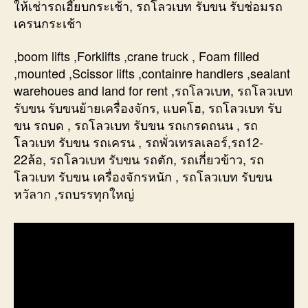
ให้เช่ารถเฮี๊ยบกระเช้า, รถโลวเบท รับขน รับช่อมรถ
เครนกระเช้า
,boom lifts ,Forklifts ,crane truck , Foam filled
,mounted ,Scissor lifts ,containre handlers ,sealant
warehoues and land for rent ,รถโลวเบท, รถโลวเบท
รับขน รับขนย้ายเครื่องจักร, แบคโฮ, รถโลวเบท รับ
ขน รถบด , รถโลวเบท รับขน รถเกรดถนน , รถ
โลวเบท รับขน รถเครน , รถพั่วเทรลเลอร์,รถ12-
22ล้อ, รถโลวเบท รับขน รถตัก, รถเกี่ยวข้าว, รถ
โลวเบท รับขน เครื่องจักรหนัก , รถโลวเบท รับขน
หวัลาก ,รถบรรทุกใหญ่