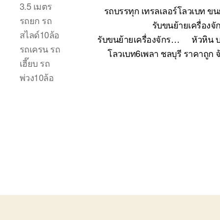
3.5 เมตร
รถบรรทุก เทรลเลอร์โลวเบท ขนย
รถยก รถ
รับขนย้ายเครื่องจ
สไลด์10ล้อ
รับขนย้ายเครื่องจักร…
หัวหิน 
รถเครน รถ
โลวเบท6เพลา ชลบุรี ราคาถูก จ
เฮี๊ยบ รถ
พ่วง10ล้อ