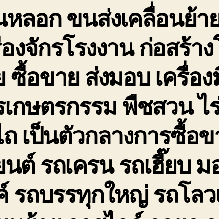
หลอก ขนส่งเคลื่อนย้า
ื่องจักรโรงงาน ก่อสร้า
ย ซื้อขาย ส่งมอบ เครื่อง
รเกษตรกรรม พืชสวน ไร
ถ เป็นตัวกลางการซื้อข
นต์ รถเครน รถเฮี๊ยบ ม
ค์ รถบรรทุกใหญ่ รถโลว