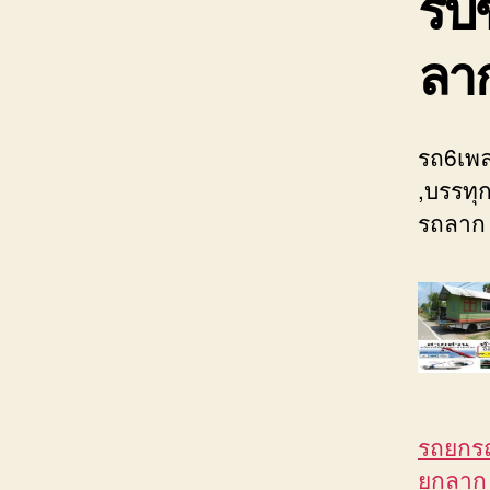
รับ
ลา
รถ6เพล
,บรรทุ
รถลาก
รถยกรถ
ยกลาก 