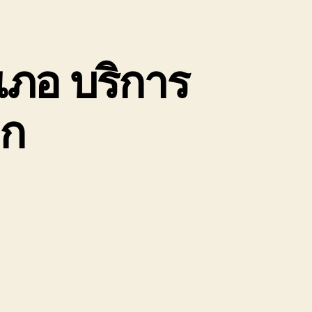
เภอ บริการ
ูก
น
ถ
ไลด์
ถยก
ถ
าก
น
ำเภอ