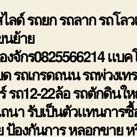
ไลด์ รถยก รถลาก รถโลว
ขนย้าย
ื่องจักร0825566214 แบค
ด รถเกรดถนน รถพ่วงเท
ร์ รถ12-22ล้อ รถตักดินให
ถนา รับเป็นตัวแทนการซื้
 ป้องกันการ หลอกขาย หร