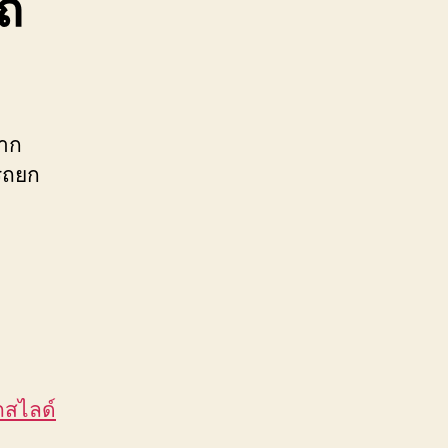
ถ
ลาก
รถยก
ถสไลด์