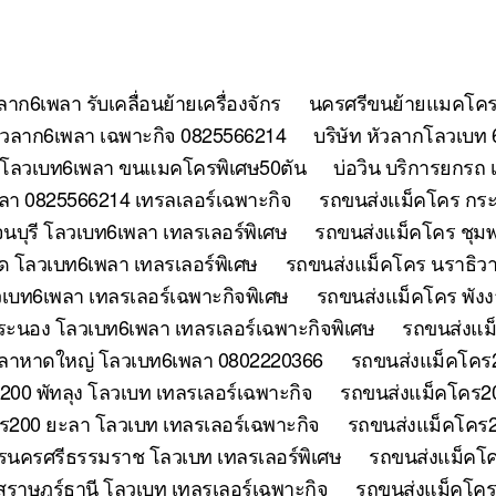
าก6เพลา รับเคลื่อนย้ายเครื่องจักร
นครศรีขนย้ายแมคโคร 
หัวลาก6เพลา เฉพาะกิจ 0825566214
บริษัท หัวลากโลวเบท
ากโลวเบท6เพลา ขนแมคโครพิเศษ50ตัน
บ่อวิน บริการยกรถ 
า 0825566214 เทรลเลอร์เฉพาะกิจ
รถขนส่งแม็คโคร กระบ
บุรี โลวเบท6เพลา เทลรเลอร์พิเศษ
รถขนส่งแม็คโคร ชุมพ
ด โลวเบท6เพลา เทลรเลอร์พิเศษ
รถขนส่งแม็คโคร นราธิวา
วเบท6เพลา เทลรเลอร์เฉพาะกิจพิเศษ
รถขนส่งแม็คโคร พังง
ระนอง โลวเบท6เพลา เทลรเลอร์เฉพาะกิจพิเศษ
รถขนส่งแม็
ลาหาดใหญ่ โลวเบท6เพลา 0802220366
รถขนส่งแม็คโคร2
00 พัทลุง โลวเบท เทลรเลอร์เฉพาะกิจ
รถขนส่งแม็คโคร200
ร200 ยะลา โลวเบท เทลรเลอร์เฉพาะกิจ
รถขนส่งแม็คโคร2
รนครศรีธรรมราช โลวเบท เทลรเลอร์พิเศษ
รถขนส่งแม็คโค
ุราษฎร์ธานี โลวเบท เทลรเลอร์เฉพาะกิจ
รถขนส่งแม็คโครเ