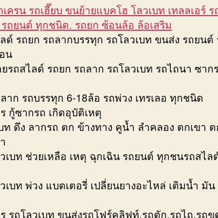
เครน รถเฮี๊ยบ ขนย้ายแบคโฮ โลวเบท เทลลเอร์ ร
รถยนต์ ทุกชนิด. รถยก ซ้อนล้อ ล้อเสริม
ลด์ รถยก รถลากบรรทุก รถโลวเบท ขนส่ง รถยนต์
ออน
ายรถสไลด์ รถยก รถลาก รถโลวเบท รถไถนา ซากร
ลาก รถบรรทุก 6-18ล้อ รถพ่วง เทรเลอ ทุกชนิด
ร กู้ซากรถ เกิดอุบัติเหตุ
บท ดึง ลากรถ ตก ข้างทาง คูน้ำ ลำคลอง ตกเขา 
่ำ
วเบท ช่วยเหลือ เหตุ ฉุกเฉิน รถยนต์ ทุกชนรถสไลด
วเบท พ่วง แบตเตอรี่ เปลี่ยนยางอะไหล่ เติมน้ำ มั
าร รถโลวเบท ขนส่งรถโฟร์คลิฟท์,รถตัก,รถไถ,รถขุ