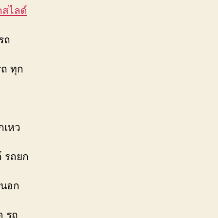
ถสไลด์
 รถ
ถ ทุก
ตกเหว
์ รถยก
น นอก
ด รถ