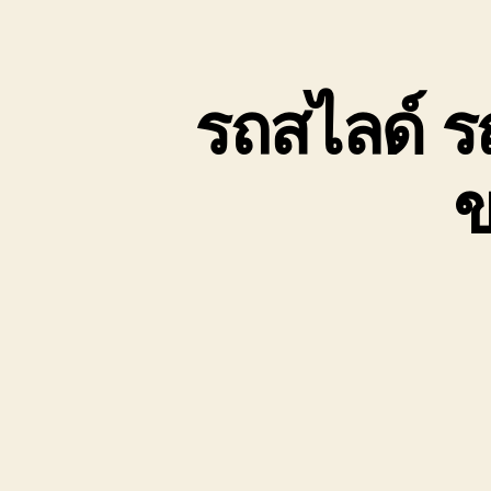
รถสไลด์ ร
ข