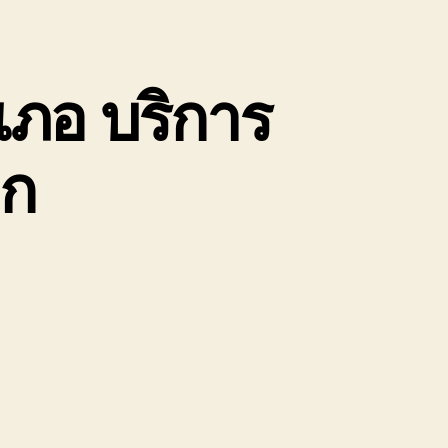
เภอ บริการ
ูก
น
ถ
ไลด์
ถยก
ถ
าก
น
ำเภอ