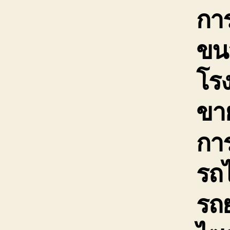
กา
ขนส
โรง
ขาย
กา
รถไ
รถย