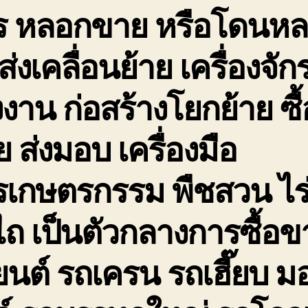
ร หลอกขาย หรือโดนห
่งเคลื่อนย้าย เครื่องจัก
งาน ก่อสร้างโยกย้าย ซื้
 ส่งมอบ เครื่องมือ
รเกษตรกรรม พืชสวน ไร
ถ เป็นตัวกลางการซื้อข
นต์ รถเครน รถเฮี๊ยบ ม