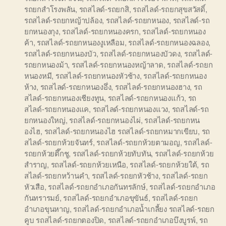
รถยกสำโรงพลัน
,
รถสไลด์-รถยกสิ
,
รถสไลด์-รถยกสุขสวัสดิ์
,
รถสไลด์-รถยกหญ้าปล้อง
,
รถสไลด์-รถยกหนอง
,
รถสไลด์-รถ
ยกหนองกุง
,
รถสไลด์-รถยกหนองครก
,
รถสไลด์-รถยกหนอง
ค้า
,
รถสไลด์-รถยกหนองงูเหลือม
,
รถสไลด์-รถยกหนองฉลอง
,
รถสไลด์-รถยกหนองบัว
,
รถสไลด์-รถยกหนองบัวดง
,
รถสไลด์-
รถยกหนองม้า
,
รถสไลด์-รถยกหนองหญ้าลาด
,
รถสไลด์-รถยก
หนองหมี
,
รถสไลด์-รถยกหนองหัวช้าง
,
รถสไลด์-รถยกหนอง
ห้าง
,
รถสไลด์-รถยกหนองอึ่ง
,
รถสไลด์-รถยกหนองฮาง
,
รถ
สไลด์-รถยกหนองเชียงทูน
,
รถสไลด์-รถยกหนองแก้ว
,
รถ
สไลด์-รถยกหนองแค
,
รถสไลด์-รถยกหนองแวง
,
รถสไลด์-รถ
ยกหนองใหญ่
,
รถสไลด์-รถยกหนองไผ่
,
รถสไลด์-รถยกหน
องไฮ
,
รถสไลด์-รถยกหนองไฮ รถสไลด์-รถยกหมากเขียบ
,
รถ
สไลด์-รถยกห้วยจันทร์
,
รถสไลด์-รถยกห้วยตามอญ
,
รถสไลด์-
รถยกห้วยตึ๊กชู
,
รถสไลด์-รถยกห้วยทับทัน
,
รถสไลด์-รถยกห้วย
สำราญ
,
รถสไลด์-รถยกห้วยเหนือ
,
รถสไลด์-รถยกห้วยใต้
,
รถ
สไลด์-รถยกหว้านคำ
,
รถสไลด์-รถยกหัวช้าง
,
รถสไลด์-รถยก
หัวเสือ
,
รถสไลด์-รถยกอำเภอกันทรลักษ์
,
รถสไลด์-รถยกอำเภอ
กันทรารมย์
,
รถสไลด์-รถยกอำเภอขุขันธ์
,
รถสไลด์-รถยก
อำเภอขุนหาญ
,
รถสไลด์-รถยกอำเภอน้ำเกลี้ยง รถสไลด์-รถยก
คูบ รถสไลด์-รถยกตองปิด
,
รถสไลด์-รถยกอำเภอบึงบูรพ์
,
รถ