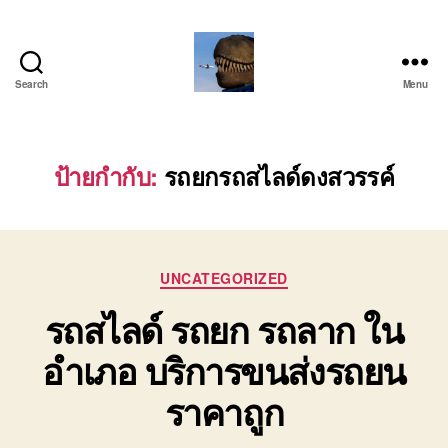
Search
Menu
บริการ
รถ
โลว์
เบท
ป้ายกำกับ:
รถยกรถสไลด์ดงสวรรค์
เฉพาะ
กิจ
พิเศษ
ย้าย
Categories
เครื่องจักร
UNCATEGORIZED
ติดต่อ
รถสไลด์ รถยก รถลาก ใน
โทร
0818900005
อำเภอ บริการขนส่งรถยน
ราคาถูก