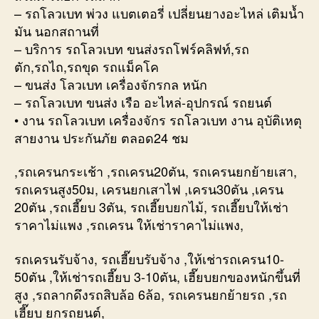
– รถโลวเบท พ่วง แบตเตอรี่ เปลี่ยนยางอะไหล่ เติมน้ำ
มัน นอกสถานที่
– บริการ รถโลวเบท ขนส่งรถโฟร์คลิฟท์,รถ
ตัก,รถไถ,รถขุด รถแม็คโค
– ขนส่ง โลวเบท เครื่องจักรกล หนัก
– รถโลวเบท ขนส่ง เรือ อะไหล่-อุปกรณ์ รถยนต์
• งาน รถโลวเบท เครื่องจักร รถโลวเบท งาน อุบัติเหตุ
สายงาน ประกันภัย ตลอด24 ชม
,รถเครนกระเช้า ,รถเครน20ตัน, รถเครนยกย้ายเสา,
รถเครนสูง50ม, เครนยกเสาไฟ ,เครน30ตัน ,เครน
20ตัน ,รถเฮี๊ยบ 3ตัน, รถเฮี๊ยบยกไม้, รถเฮี๊ยบให้เช่า
ราคาไม่แพง ,รถเครน ให้เช่าราคาไม่แพง,
รถเครนรับจ้าง, รถเฮี๊ยบรับจ้าง ,ให้เช่ารถเครน10-
50ตัน ,ให้เช่ารถเฮี๊ยบ 3-10ตัน, เฮี๊ยบยกของหนักขึ้นที่
สูง ,รถลากดึงรถสิบล้อ 6ล้อ, รถเครนยกย้ายรถ ,รถ
เฮี๊ยบ ยกรถยนต์,