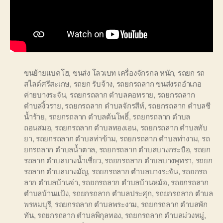
ขนย้ายแบคโฮ
,
ขนส่ง โลวเบท เครื่องจักรกล หนัก
,
รถยก รถ
สไลด์ศรีสะเกษ
,
รถยก รับจ้าง
,
รถยกรถลาก ขนส่งรถอำเภอ
ค่ายบางระจัน
,
รถยกรถลาก ตำบลคอทราย
,
รถยกรถลาก
ตำบลงิ้วราย
,
รถยกรถลาก ตำบลจักรสีห์
,
รถยกรถลาก ตำบลชี
น้ำร้าย
,
รถยกรถลาก ตำบลต้นโพธิ์
,
รถยกรถลาก ตำบล
ถอนสมอ
,
รถยกรถลาก ตำบลทองเอน
,
รถยกรถลาก ตำบลทับ
ยา
,
รถยกรถลาก ตำบลท่าข้าม
,
รถยกรถลาก ตำบลท่างาม
,
รถ
ยกรถลาก ตำบลน้ำตาล
,
รถยกรถลาก ตำบลบางกระบือ
,
รถยก
รถลาก ตำบลบางน้ำเชี่ยว
,
รถยกรถลาก ตำบลบางพุทรา
,
รถยก
รถลาก ตำบลบางมัญ
,
รถยกรถลาก ตำบลบางระจัน
,
รถยกรถ
ลาก ตำบลบ้านจ่า
,
รถยกรถลาก ตำบลบ้านหม้อ
,
รถยกรถลาก
ตำบลบ้านแป้ง
,
รถยกรถลาก ตำบลประศุก
,
รถยกรถลาก ตำบล
พรหมบุรี
,
รถยกรถลาก ตำบลพระงาม
,
รถยกรถลาก ตำบลพัก
ทัน
,
รถยกรถลาก ตำบลพิกุลทอง
,
รถยกรถลาก ตำบลม่วงหมู่
,