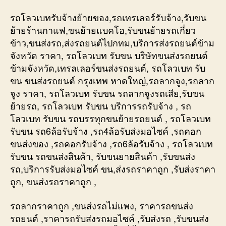
รถโลวเบทรับจ้างย้ายของ,รถเทรเลอร์รับจ้าง,รับขน
ย้ายร้านกาแฟ,ขนย้ายแบคโฮ,รับขนย้ายรถเกี่ยว
ข้าว,ขนส่งรถ,ส่งรถยนต์ไปกทม,บริการส่งรถยนต์ข้าม
จังหวัด ราคา, รถโลวเบท รับขน บริษัทขนส่งรถยนต์
ข้ามจังหวัด,เทรลเลอร์ขนส่งรถยนต์, รถโลวเบท รับ
ขน ขนส่งรถยนต์ กรุงเทพ หาดใหญ่,รถลากจูง,รถลาก
จูง ราคา, รถโลวเบท รับขน รถลากจูงรถเสีย,รับขน
ย้ายรถ, รถโลวเบท รับขน บริการรถรับจ้าง , รถ
โลวเบท รับขน รถบรรทุกขนย้ายรถยนต์ , รถโลวเบท
รับขน รถ6ล้อรับจ้าง ,รถ4ล้อรับส่งมอไซค์ ,รถคอก
ขนส่งของ ,รถคอกรับจ้าง ,รถ6ล้อรับจ้าง , รถโลวเบท
รับขน รถขนส่งสินค้า, รับขนยายสินค้า ,รับขนส่ง
รถ,บริการรับส่งมอไซค์ ขน,ส่งรถราคาถูก ,รับส่งราคา
ถูก, ขนส่งรถราคาถูก ,
รถลากราคาถูก ,ขนส่งรถไม่แพง, ราคารถขนส่ง
รถยนต์ ,ราคารถรับส่งรถมอไซค์ ,รับส่งรถ ,รับขนส่ง