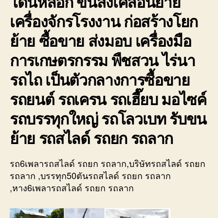
โดนหลอก ขนส่งเคลื่อนย้าย
เครื่องจักรโรงงาน ก่อสร้างโยก
ย้าย ซื้อขาย ส่งมอบ เครื่องมือ
การเกษตรกรรม พืชสวน ไร่นา
รถไถ เป็นตัวกลางการซื้อขาย
รถยนต์ รถเครน รถเฮี๊ยบ มอไซค์
รถบรรทุกใหญ่ รถโลวเบท รับขน
ย้าย รถสไลด์ รถยก รถลาก
รถ6เพลารถสไลด์ รถยก รถลาก,บริษัทรถสไลด์ รถยก
รถลาก ,บรรทุก50ตันรถสไลด์ รถยก รถลาก
,หาง6เพลารถสไลด์ รถยก รถลาก