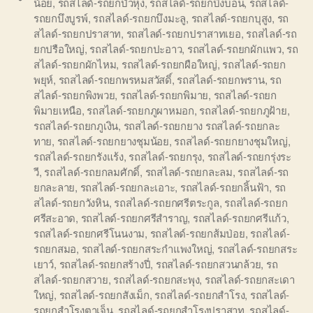
น้อย
,
รถสไลด์-รถยกบัวหุ่ง
,
รถสไลด์-รถยกบึงบอน
,
รถสไลด์-
รถยกบึงบูรพ์
,
รถสไลด์-รถยกบึงมะลู
,
รถสไลด์-รถยกบุสูง
,
รถ
สไลด์-รถยกปราสาท
,
รถสไลด์-รถยกปราสาทเยอ
,
รถสไลด์-รถ
ยกปรือใหญ่
,
รถสไลด์-รถยกปะอาว
,
รถสไลด์-รถยกผักแพว
,
รถ
สไลด์-รถยกผักไหม
,
รถสไลด์-รถยกผือใหญ่
,
รถสไลด์-รถยก
พยุห์
,
รถสไลด์-รถยกพรหมสวัสดิ์
,
รถสไลด์-รถยกพราน
,
รถ
สไลด์-รถยกพิงพวย
,
รถสไลด์-รถยกพิมาย
,
รถสไลด์-รถยก
พิมายเหนือ
,
รถสไลด์-รถยกภูผาหมอก
,
รถสไลด์-รถยกภูฝ้าย
,
รถสไลด์-รถยกภูเงิน
,
รถสไลด์-รถยกยาง รถสไลด์-รถยกละ
ทาย
,
รถสไลด์-รถยกยางชุมน้อย
,
รถสไลด์-รถยกยางชุมใหญ่
,
รถสไลด์-รถยกรังแร้ง
,
รถสไลด์-รถยกรุง
,
รถสไลด์-รถยกรุ่งระ
วี
,
รถสไลด์-รถยกลมศักดิ์
,
รถสไลด์-รถยกละลม
,
รถสไลด์-รถ
ยกละลาย
,
รถสไลด์-รถยกละเอาะ
,
รถสไลด์-รถยกลิ้นฟ้า
,
รถ
สไลด์-รถยกวังหิน
,
รถสไลด์-รถยกศรีตระกูล
,
รถสไลด์-รถยก
ศรีสะอาด
,
รถสไลด์-รถยกศรีสำราญ
,
รถสไลด์-รถยกศรีแก้ว
,
รถสไลด์-รถยกศรีโนนงาม
,
รถสไลด์-รถยกส้มป่อย
,
รถสไลด์-
รถยกสมอ
,
รถสไลด์-รถยกสระกำแพงใหญ่
,
รถสไลด์-รถยกสระ
เยาว์
,
รถสไลด์-รถยกสร้างปี่
,
รถสไลด์-รถยกสวนกล้วย
,
รถ
สไลด์-รถยกสวาย
,
รถสไลด์-รถยกสะพุง
,
รถสไลด์-รถยกสะเดา
ใหญ่
,
รถสไลด์-รถยกสังเม็ก
,
รถสไลด์-รถยกสำโรง
,
รถสไลด์-
รถยกสำโรงตาเจ็น
,
รถสไลด์-รถยกสำโรงปราสาท
,
รถสไลด์-