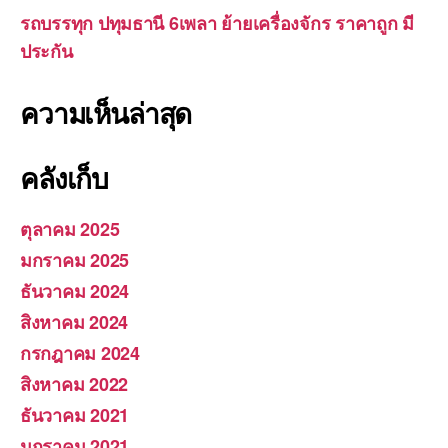
รถบรรทุก ปทุมธานี 6เพลา ย้ายเครื่องจักร ราคาถูก มี
ประกัน
ความเห็นล่าสุด
คลังเก็บ
ตุลาคม 2025
มกราคม 2025
ธันวาคม 2024
สิงหาคม 2024
กรกฎาคม 2024
สิงหาคม 2022
ธันวาคม 2021
มกราคม 2021