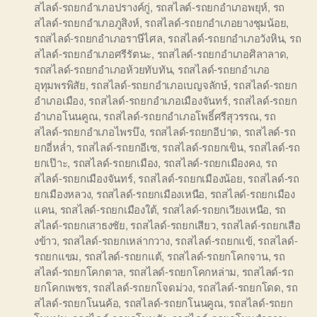
สไลด์-รถยกอำเภอปรางค์กู่
,
รถสไลด์-รถยกอำเภอพยุห์
,
รถ
สไลด์-รถยกอำเภอภูสิงห์
,
รถสไลด์-รถยกอำเภอยางชุมน้อย
,
รถสไลด์-รถยกอำเภอราษีไศล
,
รถสไลด์-รถยกอำเภอวังหิน
,
รถ
สไลด์-รถยกอำเภอศรีรัตนะ
,
รถสไลด์-รถยกอำเภอศิลาลาด
,
รถสไลด์-รถยกอำเภอห้วยทับทัน
,
รถสไลด์-รถยกอำเภอ
อุทุมพรพิสัย
,
รถสไลด์-รถยกอำเภอเบญจลักษ์
,
รถสไลด์-รถยก
อำเภอเมือง
,
รถสไลด์-รถยกอำเภอเมืองจันทร์
,
รถสไลด์-รถยก
อำเภอโนนคูณ
,
รถสไลด์-รถยกอำเภอโพธิ์ศรีสุวรรณ
,
รถ
สไลด์-รถยกอำเภอไพรบึง
,
รถสไลด์-รถยกอีปาด
,
รถสไลด์-รถ
ยกอี่หล่ำ
,
รถสไลด์-รถยกอีเซ
,
รถสไลด์-รถยกเขิน
,
รถสไลด์-รถ
ยกเป๊าะ
,
รถสไลด์-รถยกเมือง
,
รถสไลด์-รถยกเมืองคง
,
รถ
สไลด์-รถยกเมืองจันทร์
,
รถสไลด์-รถยกเมืองน้อย
,
รถสไลด์-รถ
ยกเมืองหลวง
,
รถสไลด์-รถยกเมืองเหนือ
,
รถสไลด์-รถยกเมือง
แคน
,
รถสไลด์-รถยกเมืองใต้
,
รถสไลด์-รถยกเวียงเหนือ
,
รถ
สไลด์-รถยกเสาธงชัย
,
รถสไลด์-รถยกเสียว
,
รถสไลด์-รถยกเสือ
งข้าว
,
รถสไลด์-รถยกเหล่ากวาง
,
รถสไลด์-รถยกแข้
,
รถสไลด์-
รถยกแขม
,
รถสไลด์-รถยกแต้
,
รถสไลด์-รถยกโคกจาน
,
รถ
สไลด์-รถยกโคกตาล
,
รถสไลด์-รถยกโคกหล่าม
,
รถสไลด์-รถ
ยกโคกเพชร
,
รถสไลด์-รถยกโจดม่วง
,
รถสไลด์-รถยกโดด
,
รถ
สไลด์-รถยกโนนค้อ
,
รถสไลด์-รถยกโนนคูณ
,
รถสไลด์-รถยก