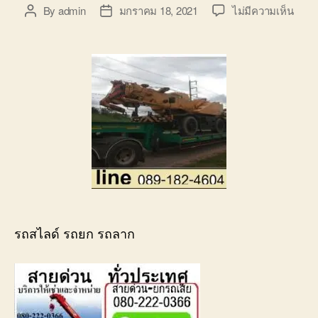
บน
By
admin
มกราคม 18, 2021
ไม่มีความเห็น
Post
Post
รถ
author
date
สไลด์
รถยก
รถ
ลาก
ใน
อำเภ
บริกา
ขน
ส่ง
รถยน
ราคา
ถูก
รถสไลด์ รถยก รถลาก