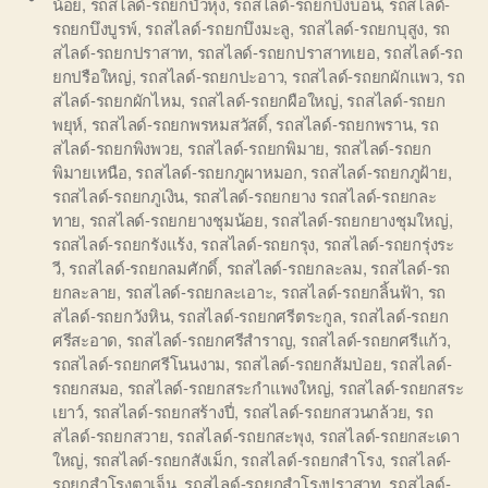
น้อย
,
รถสไลด์-รถยกบัวหุ่ง
,
รถสไลด์-รถยกบึงบอน
,
รถสไลด์-
รถยกบึงบูรพ์
,
รถสไลด์-รถยกบึงมะลู
,
รถสไลด์-รถยกบุสูง
,
รถ
สไลด์-รถยกปราสาท
,
รถสไลด์-รถยกปราสาทเยอ
,
รถสไลด์-รถ
ยกปรือใหญ่
,
รถสไลด์-รถยกปะอาว
,
รถสไลด์-รถยกผักแพว
,
รถ
สไลด์-รถยกผักไหม
,
รถสไลด์-รถยกผือใหญ่
,
รถสไลด์-รถยก
พยุห์
,
รถสไลด์-รถยกพรหมสวัสดิ์
,
รถสไลด์-รถยกพราน
,
รถ
สไลด์-รถยกพิงพวย
,
รถสไลด์-รถยกพิมาย
,
รถสไลด์-รถยก
พิมายเหนือ
,
รถสไลด์-รถยกภูผาหมอก
,
รถสไลด์-รถยกภูฝ้าย
,
รถสไลด์-รถยกภูเงิน
,
รถสไลด์-รถยกยาง รถสไลด์-รถยกละ
ทาย
,
รถสไลด์-รถยกยางชุมน้อย
,
รถสไลด์-รถยกยางชุมใหญ่
,
รถสไลด์-รถยกรังแร้ง
,
รถสไลด์-รถยกรุง
,
รถสไลด์-รถยกรุ่งระ
วี
,
รถสไลด์-รถยกลมศักดิ์
,
รถสไลด์-รถยกละลม
,
รถสไลด์-รถ
ยกละลาย
,
รถสไลด์-รถยกละเอาะ
,
รถสไลด์-รถยกลิ้นฟ้า
,
รถ
สไลด์-รถยกวังหิน
,
รถสไลด์-รถยกศรีตระกูล
,
รถสไลด์-รถยก
ศรีสะอาด
,
รถสไลด์-รถยกศรีสำราญ
,
รถสไลด์-รถยกศรีแก้ว
,
รถสไลด์-รถยกศรีโนนงาม
,
รถสไลด์-รถยกส้มป่อย
,
รถสไลด์-
รถยกสมอ
,
รถสไลด์-รถยกสระกำแพงใหญ่
,
รถสไลด์-รถยกสระ
เยาว์
,
รถสไลด์-รถยกสร้างปี่
,
รถสไลด์-รถยกสวนกล้วย
,
รถ
สไลด์-รถยกสวาย
,
รถสไลด์-รถยกสะพุง
,
รถสไลด์-รถยกสะเดา
ใหญ่
,
รถสไลด์-รถยกสังเม็ก
,
รถสไลด์-รถยกสำโรง
,
รถสไลด์-
รถยกสำโรงตาเจ็น
,
รถสไลด์-รถยกสำโรงปราสาท
,
รถสไลด์-