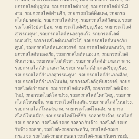
ยกรถสไลด์บุญทัน
,
รถยกรถสไลด์ปางกู่
,
รถยกรถสไลด์ป่าไม้
งาม
,
รถยกรถสไลด์ผ่านศึก
,
รถยกรถสไลด์ฝั่งแดง
,
รถยกรถ
สไลด์ยางหล่อ
,
รถยกรถสไลด์ลำภู
,
รถยกรถสไลด์วังทอง
,
รถยก
รถสไลด์วังปลาป้อม
,
รถยกรถสไลด์ศรีบุญเรือง
,
รถยกรถสไลด์
สุวรรณคูหา
,
รถยกรถสไลด์หนองกุงแก้ว
,
รถยกรถสไลด์
หนองบัว
,
รถยกรถสไลด์หนองบัวใต้
,
รถยกรถสไลด์หนองภัย
ศูนย์
,
รถยกรถสไลด์หนองสวรรค์
,
รถยกรถสไลด์หนองหว้า
,
รถ
ยกรถสไลด์หนองเรือ
,
รถยกรถสไลด์หนองแก
,
รถยกรถสไลด์
หันนางาม
,
รถยกรถสไลด์หัวนา
,
รถยกรถสไลด์อำเภอนากลาง
,
รถยกรถสไลด์อำเภอนาวัง
,
รถยกรถสไลด์อำเภอศรีบุญเรือง
,
รถยกรถสไลด์อำเภอสุวรรณคูหา
,
รถยกรถสไลด์อำเภอเมือง
,
รถยกรถสไลด์อำเภอโนนสัง
,
รถยกรถสไลด์อุทัยสวรรค์
,
รถยก
รถสไลด์เก่ากลอย
,
รถยกรถสไลด์เทพคีรี
,
รถยกรถสไลด์เมือง
ใหม่
,
รถยกรถสไลด์โคกม่วง
,
รถยกรถสไลด์โคกใหญ่
,
รถยกรถ
สไลด์โนนขมิ้น
,
รถยกรถสไลด์โนนทัน
,
รถยกรถสไลด์โนนม่วง
,
รถยกรถสไลด์โนนสะอาด
,
รถยกรถสไลด์โนนสัง
,
รถยกรถ
สไลด์โนนเมือง
,
รถยกรถสไลด์โพธิ์ชัย
,
รถลากรับจ้าง
,
รถสไลด์
รถยก รถลาก
,
รถสไลด์ รถยก รถลาก รับจ้าง
,
รถสไลด์ รถยก
รับจ้าง รถลาก
,
รถสไลด์-รถยกกระหวัน
,
รถสไลด์-รถยก
กระแชง
,
รถสไลด์-รถยกกฤษณา รถสไลด์-รถยกกันทรารมย์
,