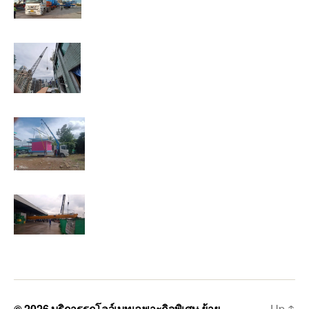
© 2026
บริการรถโลว์เบทเฉพาะกิจพิเศษ ย้าย
Up
↑