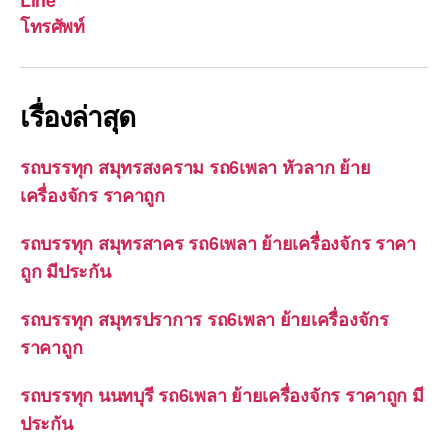
โทรศัพท์
เรื่องล่าสุด
รถบรรทุก สมุทรสงคราม รถ6เพลา หัวลาก ย้าย
เครื่องจักร ราคาถูก
รถบรรทุก สมุทรสาคร รถ6เพลา ย้ายเครื่องจักร ราคา
ถูก มีประกัน
รถบรรทุก สมุทรปราการ รถ6เพลา ย้ายเครื่องจักร
ราคาถูก
รถบรรทุก นนทบุรี รถ6เพลา ย้ายเครื่องจักร ราคาถูก มี
ประกัน