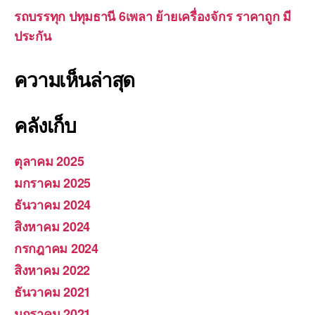
รถบรรทุก ปทุมธานี 6เพลา ย้ายเครื่องจักร ราคาถูก มี
ประกัน
ความเห็นล่าสุด
คลังเก็บ
ตุลาคม 2025
มกราคม 2025
ธันวาคม 2024
สิงหาคม 2024
กรกฎาคม 2024
สิงหาคม 2022
ธันวาคม 2021
มกราคม 2021