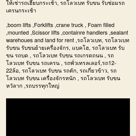
ให้เช่ารถเฮี๊ยบกระเช้า, รถโลวเบท รับขน รับช่อมรถ
เครนกระเช้า
,boom lifts ,Forklifts ,crane truck , Foam filled
,mounted ,Scissor lifts ,containre handlers ,sealant
warehoues and land for rent ,รถโลวเบท, รถโลวเบท
รับขน รับขนย้ายเครื่องจักร, แบคโฮ, รถโลวเบท รับ
ขน รถบด , รถโลวเบท รับขน รถเกรดถนน , รถ
โลวเบท รับขน รถเครน , รถพั่วเทรลเลอร์,รถ12-
22ล้อ, รถโลวเบท รับขน รถตัก, รถเกี่ยวข้าว, รถ
โลวเบท รับขน เครื่องจักรหนัก , รถโลวเบท รับขน
หวัลาก ,รถบรรทุกใหญ่