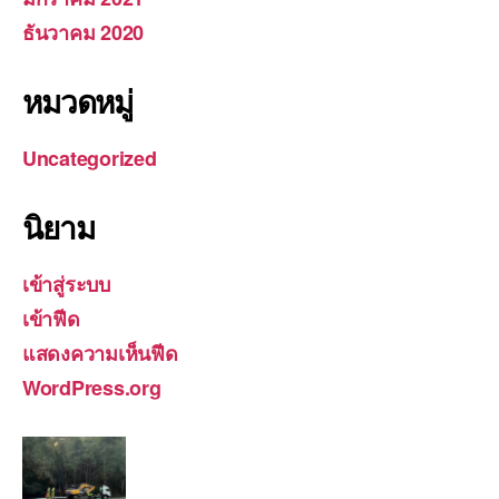
ธันวาคม 2020
หมวดหมู่
Uncategorized
นิยาม
เข้าสู่ระบบ
เข้าฟีด
แสดงความเห็นฟีด
WordPress.org