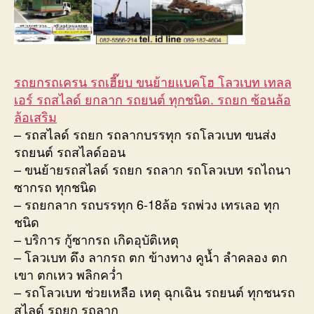
รถยกรถเครน รถเฮี๊ยบ ขนย้ายแบคโฮ โลวเบท เทลล
เอร์ รถสไลด์ ยกลาก รถยนต์ ทุกชนิด. รถยก ซ้อนล้อ
ล้อเสริม
– รถสไลด์ รถยก รถลากบรรทุก รถโลวเบท ขนส่ง
รถยนต์ รถสไลด์ออน
– ขนย้ายรถสไลด์ รถยก รถลาก รถโลวเบท รถไถนา
ซากรถ ทุกชนิด
– รถยกลาก รถบรรทุก 6-18ล้อ รถพ่วง เทรเลอ ทุก
ชนิด
– บริการ กู้ซากรถ เกิดอุบัติเหตุ
– โลวเบท ดึง ลากรถ ตก ข้างทาง คูน้ำ ลำคลอง ตก
เขา ตกเหว พลิกคว่ำ
– รถโลวเบท ช่วยเหลือ เหตุ ฉุกเฉิน รถยนต์ ทุกชนรถ
สไลด์ รถยก รถลาก