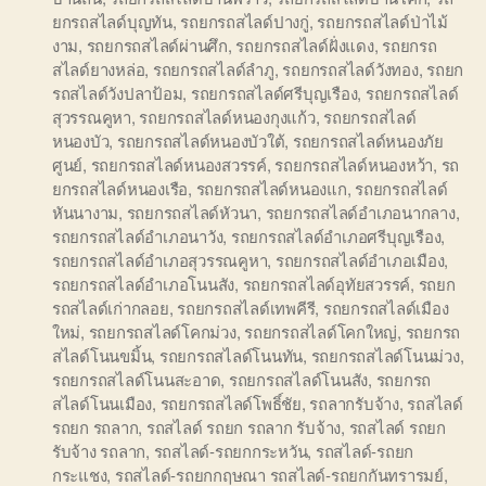
ยกรถสไลด์บุญทัน
,
รถยกรถสไลด์ปางกู่
,
รถยกรถสไลด์ป่าไม้
งาม
,
รถยกรถสไลด์ผ่านศึก
,
รถยกรถสไลด์ฝั่งแดง
,
รถยกรถ
สไลด์ยางหล่อ
,
รถยกรถสไลด์ลำภู
,
รถยกรถสไลด์วังทอง
,
รถยก
รถสไลด์วังปลาป้อม
,
รถยกรถสไลด์ศรีบุญเรือง
,
รถยกรถสไลด์
สุวรรณคูหา
,
รถยกรถสไลด์หนองกุงแก้ว
,
รถยกรถสไลด์
หนองบัว
,
รถยกรถสไลด์หนองบัวใต้
,
รถยกรถสไลด์หนองภัย
ศูนย์
,
รถยกรถสไลด์หนองสวรรค์
,
รถยกรถสไลด์หนองหว้า
,
รถ
ยกรถสไลด์หนองเรือ
,
รถยกรถสไลด์หนองแก
,
รถยกรถสไลด์
หันนางาม
,
รถยกรถสไลด์หัวนา
,
รถยกรถสไลด์อำเภอนากลาง
,
รถยกรถสไลด์อำเภอนาวัง
,
รถยกรถสไลด์อำเภอศรีบุญเรือง
,
รถยกรถสไลด์อำเภอสุวรรณคูหา
,
รถยกรถสไลด์อำเภอเมือง
,
รถยกรถสไลด์อำเภอโนนสัง
,
รถยกรถสไลด์อุทัยสวรรค์
,
รถยก
รถสไลด์เก่ากลอย
,
รถยกรถสไลด์เทพคีรี
,
รถยกรถสไลด์เมือง
ใหม่
,
รถยกรถสไลด์โคกม่วง
,
รถยกรถสไลด์โคกใหญ่
,
รถยกรถ
สไลด์โนนขมิ้น
,
รถยกรถสไลด์โนนทัน
,
รถยกรถสไลด์โนนม่วง
,
รถยกรถสไลด์โนนสะอาด
,
รถยกรถสไลด์โนนสัง
,
รถยกรถ
สไลด์โนนเมือง
,
รถยกรถสไลด์โพธิ์ชัย
,
รถลากรับจ้าง
,
รถสไลด์
รถยก รถลาก
,
รถสไลด์ รถยก รถลาก รับจ้าง
,
รถสไลด์ รถยก
รับจ้าง รถลาก
,
รถสไลด์-รถยกกระหวัน
,
รถสไลด์-รถยก
กระแชง
,
รถสไลด์-รถยกกฤษณา รถสไลด์-รถยกกันทรารมย์
,