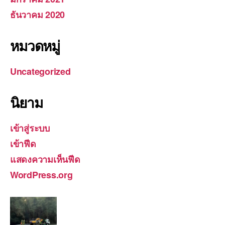
ธันวาคม 2020
หมวดหมู่
Uncategorized
นิยาม
เข้าสู่ระบบ
เข้าฟีด
แสดงความเห็นฟีด
WordPress.org