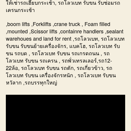
ให้เช่ารถเฮี๊ยบกระเช้า, รถโลวเบท รับขน รับช่อมรถ
เครนกระเช้า
,boom lifts ,Forklifts ,crane truck , Foam filled
,mounted ,Scissor lifts ,containre handlers ,sealant
warehoues and land for rent ,รถโลวเบท, รถโลวเบท
รับขน รับขนย้ายเครื่องจักร, แบคโฮ, รถโลวเบท รับ
ขน รถบด , รถโลวเบท รับขน รถเกรดถนน , รถ
โลวเบท รับขน รถเครน , รถพั่วเทรลเลอร์,รถ12-
22ล้อ, รถโลวเบท รับขน รถตัก, รถเกี่ยวข้าว, รถ
โลวเบท รับขน เครื่องจักรหนัก , รถโลวเบท รับขน
หวัลาก ,รถบรรทุกใหญ่