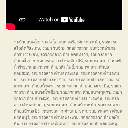
ขนย้ายแบคโฮ
,
ขนส่ง โลวเบท เครื่องจักรกล หนัก
,
รถยก รถ
สไลด์ศรีสะเกษ
,
รถยก รับจ้าง
,
รถยกรถลาก ขนส่งรถอำเภอ
ค่ายบางระจัน
,
รถยกรถลาก ตำบลคอทราย
,
รถยกรถลาก
ตำบลงิ้วราย
,
รถยกรถลาก ตำบลจักรสีห์
,
รถยกรถลาก ตำบลชี
น้ำร้าย
,
รถยกรถลาก ตำบลต้นโพธิ์
,
รถยกรถลาก ตำบล
ถอนสมอ
,
รถยกรถลาก ตำบลทองเอน
,
รถยกรถลาก ตำบลทับ
ยา
,
รถยกรถลาก ตำบลท่าข้าม
,
รถยกรถลาก ตำบลท่างาม
,
รถ
ยกรถลาก ตำบลน้ำตาล
,
รถยกรถลาก ตำบลบางกระบือ
,
รถยก
รถลาก ตำบลบางน้ำเชี่ยว
,
รถยกรถลาก ตำบลบางพุทรา
,
รถยก
รถลาก ตำบลบางมัญ
,
รถยกรถลาก ตำบลบางระจัน
,
รถยกรถ
ลาก ตำบลบ้านจ่า
,
รถยกรถลาก ตำบลบ้านหม้อ
,
รถยกรถลาก
ตำบลบ้านแป้ง
,
รถยกรถลาก ตำบลประศุก
,
รถยกรถลาก ตำบล
พรหมบุรี
,
รถยกรถลาก ตำบลพระงาม
,
รถยกรถลาก ตำบลพัก
ทัน
,
รถยกรถลาก ตำบลพิกุลทอง
,
รถยกรถลาก ตำบลม่วงหมู่
,