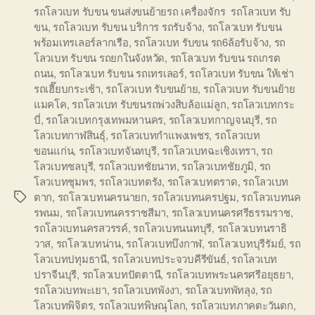
รถโลวเบท รับขน ขนส่งขนย้ายรถ เครื่องจักร รถโลวเบท รับ
ขน
,
รถโลวเบท รับขน บริการ รถรับจ้าง
,
รถโลวเบท รับขน
พร้อมเทรเลอร์ลากเรือ
,
รถโลวเบท รับขน รถ6ล้อรับจ้าง
,
รถ
โลวเบท รับขน รถยกในจังหวัด
,
รถโลวเบท รับขน รถเกรต
ถนน
,
รถโลวเบท รับขน รถเทรเลอร์
,
รถโลวเบท รับขน ให้เช่า
รถเฮี๊ยบกระเช้า
,
รถโลวเบท รับขนย้าย
,
รถโลวเบท รับขนย้าย
แมคโค
,
รถโลวเบท รับขนรถพ่วงสิบล้อแม่ลูก
,
รถโลวเบทกระ
บี่
,
รถโลวเบทกรุงเทพมหานคร
,
รถโลวเบทกาญจนบุรี
,
รถ
โลวเบทกาฬสินธุ์
,
รถโลวเบทกำแพงเพชร
,
รถโลวเบท
ขอนแก่น
,
รถโลวเบทจันทบุรี
,
รถโลวเบทฉะเชิงเทรา
,
รถ
โลวเบทชลบุรี
,
รถโลวเบทชัยนาท
,
รถโลวเบทชัยภูมิ
,
รถ
โลวเบทชุมพร
,
รถโลวเบทตรัง
,
รถโลวเบทตราด
,
รถโลวเบท
ตาก
,
รถโลวเบทนครนายก
,
รถโลวเบทนครปฐม
,
รถโลวเบทนค
Tags
รพนม
,
รถโลวเบทนครราชสีมา
,
รถโลวเบทนครศรีธรรมราช
,
รถโลวเบทนครสวรรค์
,
รถโลวเบทนนทบุรี
,
รถโลวเบทนราธิ
วาส
,
รถโลวเบทน่าน
,
รถโลวเบทบึงกาฬ
,
รถโลวเบทบุรีรัมย์
,
รถ
โลวเบทปทุมธานี
,
รถโลวเบทประจวบคีรีขันธ์
,
รถโลวเบท
ปราจีนบุรี
,
รถโลวเบทปัตตานี
,
รถโลวเบทพระนครศรีอยุธยา
,
รถโลวเบทพะเยา
,
รถโลวเบทพังงา
,
รถโลวเบทพัทลุง
,
รถ
โลวเบทพิจิตร
,
รถโลวเบทพิษณุโลก
,
รถโลวเบทภาคตะวันตก
,