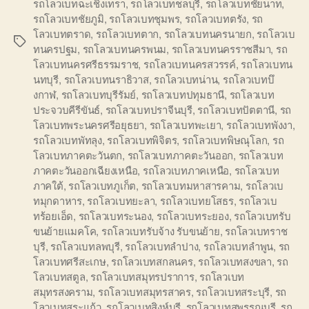
รถโลวเบทฉะเชิงเทรา
,
รถโลวเบทชลบุรี
,
รถโลวเบทชัยนาท
,
รถโลวเบทชัยภูมิ
,
รถโลวเบทชุมพร
,
รถโลวเบทตรัง
,
รถ
โลวเบทตราด
,
รถโลวเบทตาก
,
รถโลวเบทนครนายก
,
รถโลวเบ
Tags
ทนครปฐม
,
รถโลวเบทนครพนม
,
รถโลวเบทนครราชสีมา
,
รถ
โลวเบทนครศรีธรรมราช
,
รถโลวเบทนครสวรรค์
,
รถโลวเบทน
นทบุรี
,
รถโลวเบทนราธิวาส
,
รถโลวเบทน่าน
,
รถโลวเบทบึ
งกาฬ
,
รถโลวเบทบุรีรัมย์
,
รถโลวเบทปทุมธานี
,
รถโลวเบท
ประจวบคีรีขันธ์
,
รถโลวเบทปราจีนบุรี
,
รถโลวเบทปัตตานี
,
รถ
โลวเบทพระนครศรีอยุธยา
,
รถโลวเบทพะเยา
,
รถโลวเบทพังงา
,
รถโลวเบทพัทลุง
,
รถโลวเบทพิจิตร
,
รถโลวเบทพิษณุโลก
,
รถ
โลวเบทภาคตะวันตก
,
รถโลวเบทภาคตะวันออก
,
รถโลวเบท
ภาคตะวันออกเฉียงเหนือ
,
รถโลวเบทภาคเหนือ
,
รถโลวเบท
ภาคใต้
,
รถโลวเบทภูเก็ต
,
รถโลวเบทมหาสารคาม
,
รถโลวเบ
ทมุกดาหาร
,
รถโลวเบทยะลา
,
รถโลวเบทยโสธร
,
รถโลวเบ
ทร้อยเอ็ด
,
รถโลวเบทระนอง
,
รถโลวเบทระยอง
,
รถโลวเบทรับ
ขนย้ายแมคโค
,
รถโลวเบทรับจ้าง รับขนย้าย
,
รถโลวเบทราช
บุรี
,
รถโลวเบทลพบุรี
,
รถโลวเบทลำปาง
,
รถโลวเบทลำพูน
,
รถ
โลวเบทศรีสะเกษ
,
รถโลวเบทสกลนคร
,
รถโลวเบทสงขลา
,
รถ
โลวเบทสตูล
,
รถโลวเบทสมุทรปราการ
,
รถโลวเบท
สมุทรสงคราม
,
รถโลวเบทสมุทรสาคร
,
รถโลวเบทสระบุรี
,
รถ
โลวเบทสระแก้ว
,
รถโลวเบทสิงห์บุรี
,
รถโลวเบทสุพรรณบุรี
,
รถ