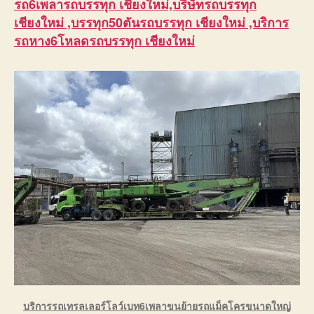
รถ6เพลารถบรรทุก เชียงใหม่,บริษัทรถบรรทุก
เชียงใหม่ ,บรรทุก50ตันรถบรรทุก เชียงใหม่ ,บริการ
รถหาง6โหลดรถบรรทุก เชียงใหม่
บริการรถเทรลเลอร์โลว์เบท6เพลาขนย้ายรถแม็คโครขนาดใหญ่