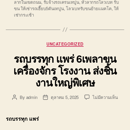
ลากในเขตถนน
,
รับจ้างรถเครนเทปูน
,
หัวลากรถโลวเบท รับ
ขน ให้เช่ารถเฮี๊ยบ5ตันเทปูน
,
โลวเบทรับขนย้ายแมคโค
,
ให้
เช่ากระเช้า
Categories
UNCATEGORIZED
รถบรรทุก แพร่ 6เพลาขน
เครื่องจักร โรงงาน ส่งชิ้น
งานใหญ่พิเศษ
บน
By
admin
ตุลาคม 5, 2025
ไม่มีความเห็น
Post
Post
รถ
author
date
บรรทุ
แพร่
รถบรรทุก แพร่
6เพลา
ขน