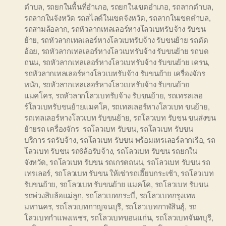
ตำบล
,
รถยกในพื้นที่อำเภอ
,
รถยกในเขตอำเภอ
,
รถลากตำบล
,
รถลากในจังหวัด รถสไลด์ในเขตจังหวัด
,
รถลากในเขตตำบล
,
รถสามล้อลาก
,
รถหัวลากเทลเลอร์หางโลวเบทรับจ้าง รับขน
ย้าย
,
รถหัวลากเทลเลอร์หางโลวเบทรับจ้าง รับขนย้าย รถตัด
อ้อย
,
รถหัวลากเทลเลอร์หางโลวเบทรับจ้าง รับขนย้าย รถบด
ถนน
,
รถหัวลากเทลเลอร์หางโลวเบทรับจ้าง รับขนย้าย เครน
,
รถหัวลากเทลเลอร์หางโลวเบทรับจ้าง รับขนย้าย เครื่องจักร
หนัก
,
รถหัวลากเทลเลอร์หางโลวเบทรับจ้าง รับขนย้าย
แมคโคร
,
รถหัวลากโลวเบทรับจ้าง รับขนย้าย
,
รถเทรลเลอ
ร์โลวเบทรับขนย้ายแมคโค
,
รถเทลเลอร์หางโลวเบท ขนย้าย
,
รถเทลเลอร์หางโลวเบท รับขนย้าย
,
รถโลวเบท รับขน ขนส่งขน
ย้ายรถ เครื่องจักร รถโลวเบท รับขน
,
รถโลวเบท รับขน
บริการ รถรับจ้าง
,
รถโลวเบท รับขน พร้อมเทรเลอร์ลากเรือ
,
รถ
โลวเบท รับขน รถ6ล้อรับจ้าง
,
รถโลวเบท รับขน รถยกใน
จังหวัด
,
รถโลวเบท รับขน รถเกรตถนน
,
รถโลวเบท รับขน รถ
เทรเลอร์
,
รถโลวเบท รับขน ให้เช่ารถเฮี๊ยบกระเช้า
,
รถโลวเบท
รับขนย้าย
,
รถโลวเบท รับขนย้าย แมคโค
,
รถโลวเบท รับขน
รถพ่วงสิบล้อแม่ลูก
,
รถโลวเบทกระบี่
,
รถโลวเบทกรุงเทพ
มหานคร
,
รถโลวเบทกาญจนบุรี
,
รถโลวเบทกาฬสินธุ์
,
รถ
โลวเบทกำแพงเพชร
,
รถโลวเบทขอนแก่น
,
รถโลวเบทจันทบุรี
,