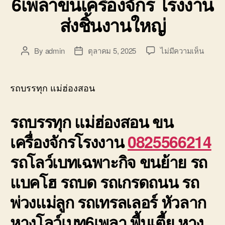
6เพลาขนเครื่องจักร โรงงาน
ส่งชิ้นงานใหญ่
บน
By
admin
ตุลาคม 5, 2025
ไม่มีความเห็น
Post
Post
รถ
author
date
บรรทุ
แม่ฮ่อ
รถบรรทุก แม่ฮ่องสอน
6เพลา
ขน
รถบรรทุก แม่ฮ่องสอน
ขน
เครื่อง
โรงงา
เครื่องจักรโรงงาน
0825566214
ส่ง
ชิ้น
รถโลว์เบทเฉพาะกิจ ขนย้าย รถ
งาน
ใหญ่
แบคโฮ รถบด รถเกรดถนน รถ
พ่วงแม่ลูก รถเทรลเลอร์ หัวลาก
หางโลว์เบท6เพลา พื้นเตี้ย หาง