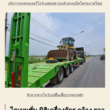
บริการรถเทรลเลอร์โลว์เบท6เพลาขนย้ายรถแม็คโครขนาดใหญ่
หัวลากหางโลว์เบทพื้นเตี้ยบรรทุกรถตัก
ไดเมนชั่น มิติเครื่องจักร กว้าง ยาว