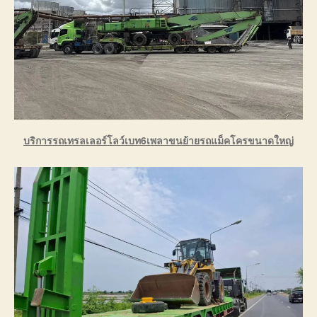
บริการรถเทรลเลอร์โลว์เบท6เพลาขนย้ายรถแม็คโครขนาดใหญ่