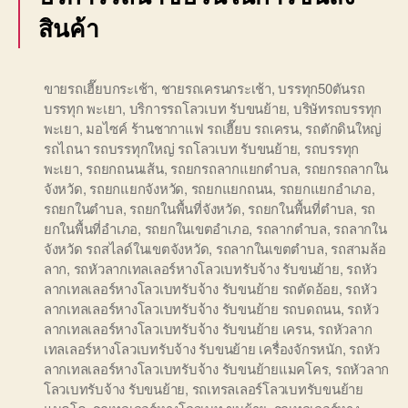
สินค้า
ขายรถเฮี๊ยบกระเช้า
,
ชายรถเครนกระเช้า
,
บรรทุก50ตันรถ
บรรทุก พะเยา
,
บริการรถโลวเบท รับขนย้าย
,
บริษัทรถบรรทุก
พะเยา
,
มอไซค์ ร้านชากาแฟ รถเฮี๊ยบ รถเครน
,
รถตักดินใหญ่
รถไถนา รถบรรทุกใหญ่ รถโลวเบท รับขนย้าย
,
รถบรรทุก
พะเยา
,
รถยกถนนเส้น
,
รถยกรถลากแยกตำบล
,
รถยกรถลากใน
จังหวัด
,
รถยกแยกจังหวัด
,
รถยกแยกถนน
,
รถยกแยกอำเภอ
,
รถยกในตำบล
,
รถยกในพื้นที่จังหวัด
,
รถยกในพื้นที่ตำบล
,
รถ
ยกในพื้นที่อำเภอ
,
รถยกในเขตอำเภอ
,
รถลากตำบล
,
รถลากใน
จังหวัด รถสไลด์ในเขตจังหวัด
,
รถลากในเขตตำบล
,
รถสามล้อ
ลาก
,
รถหัวลากเทลเลอร์หางโลวเบทรับจ้าง รับขนย้าย
,
รถหัว
ลากเทลเลอร์หางโลวเบทรับจ้าง รับขนย้าย รถตัดอ้อย
,
รถหัว
ลากเทลเลอร์หางโลวเบทรับจ้าง รับขนย้าย รถบดถนน
,
รถหัว
ลากเทลเลอร์หางโลวเบทรับจ้าง รับขนย้าย เครน
,
รถหัวลาก
เทลเลอร์หางโลวเบทรับจ้าง รับขนย้าย เครื่องจักรหนัก
,
รถหัว
ลากเทลเลอร์หางโลวเบทรับจ้าง รับขนย้ายแมคโคร
,
รถหัวลาก
โลวเบทรับจ้าง รับขนย้าย
,
รถเทรลเลอร์โลวเบทรับขนย้าย