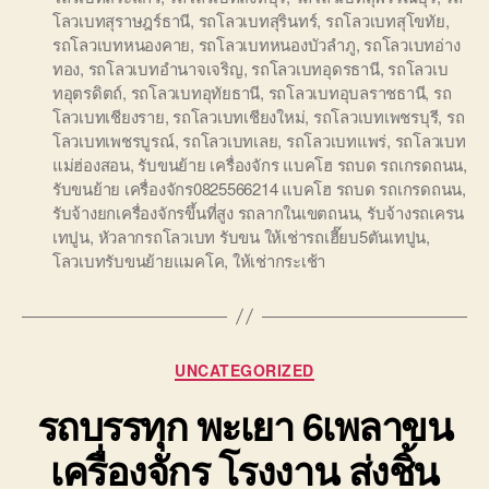
โลวเบทสุราษฎร์ธานี
,
รถโลวเบทสุรินทร์
,
รถโลวเบทสุโขทัย
,
รถโลวเบทหนองคาย
,
รถโลวเบทหนองบัวลำภู
,
รถโลวเบทอ่าง
ทอง
,
รถโลวเบทอำนาจเจริญ
,
รถโลวเบทอุดรธานี
,
รถโลวเบ
ทอุตรดิตถ์
,
รถโลวเบทอุทัยธานี
,
รถโลวเบทอุบลราชธานี
,
รถ
โลวเบทเชียงราย
,
รถโลวเบทเชียงใหม่
,
รถโลวเบทเพชรบุรี
,
รถ
โลวเบทเพชรบูรณ์
,
รถโลวเบทเลย
,
รถโลวเบทแพร่
,
รถโลวเบท
แม่ฮ่องสอน
,
รับขนย้าย เครื่องจักร แบคโฮ รถบด รถเกรดถนน
,
รับขนย้าย เครื่องจักร0825566214 แบคโฮ รถบด รถเกรดถนน
,
รับจ้างยกเครื่องจักรขึ้นที่สูง รถลากในเขตถนน
,
รับจ้างรถเครน
เทปูน
,
หัวลากรถโลวเบท รับขน ให้เช่ารถเฮี๊ยบ5ตันเทปูน
,
โลวเบทรับขนย้ายแมคโค
,
ให้เช่ากระเช้า
Categories
UNCATEGORIZED
รถบรรทุก พะเยา 6เพลาขน
เครื่องจักร โรงงาน ส่งชิ้น