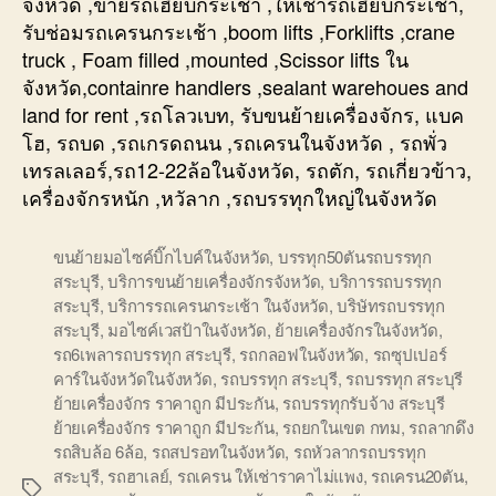
จังหวัด ,ขายรถเฮี๊ยบกระเช้า ,ให้เช่ารถเฮี๊ยบกระเช้า,
รับช่อมรถเครนกระเช้า ,boom lifts ,Forklifts ,crane
truck , Foam filled ,mounted ,Scissor lifts ใน
จังหวัด,containre handlers ,sealant warehoues and
land for rent ,รถโลวเบท, รับขนย้ายเครื่องจักร, แบค
โฮ, รถบด ,รถเกรดถนน ,รถเครนในจังหวัด , รถพั่ว
เทรลเลอร์,รถ12-22ล้อในจังหวัด, รถตัก, รถเกี่ยวข้าว,
เครื่องจักรหนัก ,หวัลาก ,รถบรรทุกใหญ่ในจังหวัด
ขนย้ายมอไซค์บิ๊กไบค์ในจังหวัด
,
บรรทุก50ตันรถบรรทุก
สระบุรี
,
บริการขนย้ายเครื่องจักรจังหวัด
,
บริการรถบรรทุก
สระบุรี
,
บริการรถเครนกระเช้า ในจังหวัด
,
บริษัทรถบรรทุก
สระบุรี
,
มอไซค์เวสป้าในจังหวัด
,
ย้ายเครื่องจักรในจังหวัด
,
รถ6เพลารถบรรทุก สระบุรี
,
รถกลอฟในจังหวัด
,
รถซุปเปอร์
คาร์ในจังหวัดในจังหวัด
,
รถบรรทุก สระบุรี
,
รถบรรทุก สระบุรี
ย้ายเครื่องจักร ราคาถูก มีประกัน
,
รถบรรทุกรับจ้าง สระบุรี
ย้ายเครื่องจักร ราคาถูก มีประกัน
,
รถยกในเขต กทม
,
รถลากดึง
รถสิบล้อ 6ล้อ
,
รถสปรอทในจังหวัด
,
รถหัวลากรถบรรทุก
สระบุรี
,
รถฮาเลย์
,
รถเครน ให้เช่าราคาไม่แพง
,
รถเครน20ตัน
,
Tags