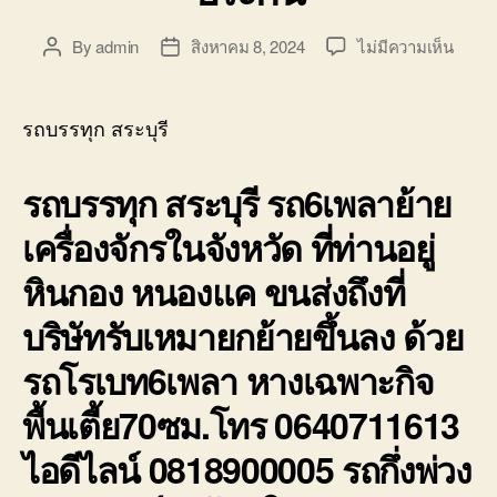
บน
By
admin
สิงหาคม 8, 2024
ไม่มีความเห็น
Post
Post
รถ
author
date
บรรทุ
สระบุร
รถบรรทุก สระบุรี
รถ6เพ
ย้าย
รถบรรทุก สระบุรี รถ6เพลาย้าย
เครื่อ
หนัก
เครื่องจักรในจังหวัด ที่ท่านอยู่
ราคา
ถูก
หินกอง หนองแค ขนส่งถึงที่
ประกั
บริษัทรับเหมายกย้ายขึ้นลง ด้วย
รถโรเบท6เพลา หางเฉพาะกิจ
พื้นเตี้ย70ซม.โทร 0640711613
ไอดีไลน์ 0818900005 รถกึ่งพ่วง