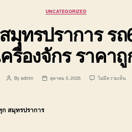
Categories
UNCATEGORIZED
 สมุทรปราการ รถ6
เครื่องจักร ราคาถู
บน
By
admin
ตุลาคม 5, 2025
ไม่มีความเห็น
Post
Post
รถ
author
date
บร
สม
รถ
ุก สมุทรปราการ
ย้า
เคร
รา