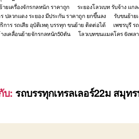
้ายเครื่องจักรกลหนัก ราคาถูก
ระยองโลวเบท รับจ้าง แก
ักร ปลวกแดง ระยอง มีประกัน ราคาถูก ยกขึ้นลง
รับขนย้ายเ
บริการ รถเสีย อุบัติเหตุ บรรทุก ขนย้าย ติดต่อได้
เพชรบุรี 
้างเคลื่อนย้ายจักรกลหนัก50ตัน
โลวเบทขนแมคโคร 6เพลาย้
ับ:
รถบรรทุกเทรลเลอร์22ม สมุท