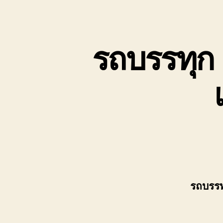
รถบรรทุก
รถบรรท