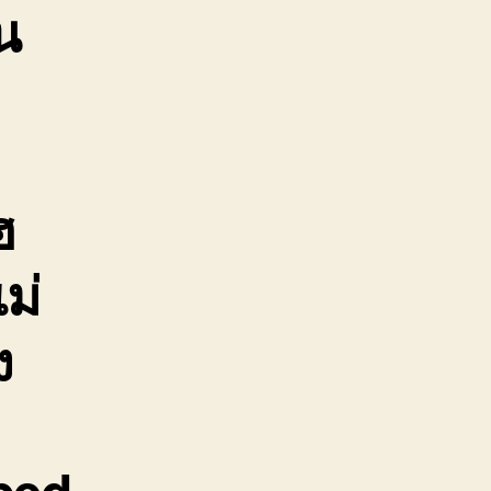
น
ฮ
ม่
ง