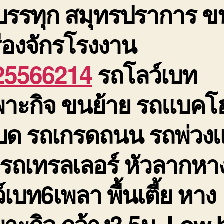
บรรทุก สมุทรปราการ
ข
ถูก
ื่องจักรโรงงาน
25566214
รถโลว์เบท
พาะกิจ ขนย้าย รถแบคโ
บด รถเกรดถนน รถพ่วงแ
 รถเทรลเลอร์ หัวลากหา
์เบท6เพลา พื้นเตี้ย หาง