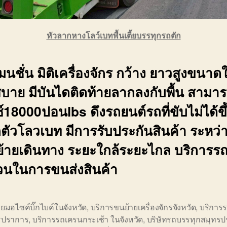
หัวลากหางโลว์เบทพื้นเตี้ยบรรทุกรถตัก
มนชั่น มิติเครื่องจักร กว้าง ยาวสูงขนาด
สบาย มีบันไดติดท้ายลากลงกับพื้น สามา
ซ์18000ปอนlbs ดึงรถยนต์รถที่ขับไม่ได้ข
ตัวโลวเบท มีการรับประกันสินค้า ระหว่
้ายเดินทาง ระยะใกล้ระยะไกล บริการร
นในการขนส่งสินค้า
ยมอไซค์บิ๊กไบค์ในจังหวัด
,
บริการขนย้ายเครื่องจักรจังหวัด
,
บริการ
รปราการ
,
บริการรถเครนกระเช้า ในจังหวัด
,
บริษัทรถบรรทุกสมุทร