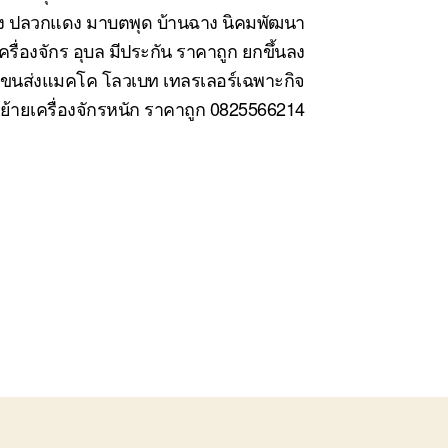
ลง ปลวกแดง มาบตพุด บ้านฉาง นิคมพัฒนา
ครื่องจักร อุบล มีประกัน ราคาถูก ยกขึ้นลง
รถขนส่งแมคโค โลวเบท เทลรเลอร์เฉพาะกิจ
ายเครื่องจักรหนัก ราคาถูก 0825566214