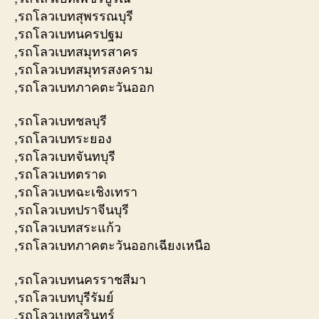
,รถโลวเบทสุพรรณบุรี
,รถโลวเบทนครปฐม
,รถโลวเบทสมุทรสาคร
,รถโลวเบทสมุทรสงคราม
,รถโลวเบทภาคตะวันออก
,รถโลวเบทชลบุรี
,รถโลวเบทระยอง
,รถโลวเบทจันทบุรี
,รถโลวเบทตราด
,รถโลวเบทฉะเชิงเทรา
,รถโลวเบทปราจีนบุรี
,รถโลวเบทสระแก้ว
,รถโลวเบทภาคตะวันออกเฉียงเหนือ
,รถโลวเบทนครราชสีมา
,รถโลวเบทบุรีรัมย์
,รถโลวเบทสุรินทร์