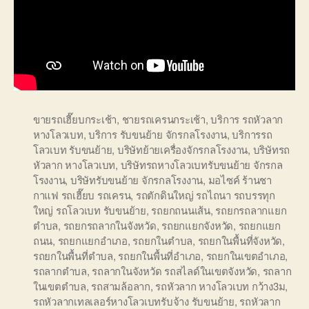
ขายรถเฮี๊ยบกระเช้า
,
ชายรถเครนกระเช้า
,
บริการ รถหัวลาก
หางโลวเบท
,
บริการ รับขนย้าย จักรกลโรงงาน
,
บริการรถ
โลวเบท รับขนย้าย
,
บริษัทย้ายเครื่องจักรกลโรงงาน
,
บริษัทรถ
หัวลาก หางโลวเบท
,
บริษัทรถหางโลวเบทรับขนย้าย จักรกล
โรงงาน
,
บริษัทรับขนย้าย จักรกลโรงงาน
,
มอไซค์ ร้านชา
กาแฟ รถเฮี๊ยบ รถเครน
,
รถตักดินใหญ่ รถไถนา รถบรรทุก
ใหญ่ รถโลวเบท รับขนย้าย
,
รถยกถนนเส้น
,
รถยกรถลากแยก
ตำบล
,
รถยกรถลากในจังหวัด
,
รถยกแยกจังหวัด
,
รถยกแยก
ถนน
,
รถยกแยกอำเภอ
,
รถยกในตำบล
,
รถยกในพื้นที่จังหวัด
,
รถยกในพื้นที่ตำบล
,
รถยกในพื้นที่อำเภอ
,
รถยกในเขตอำเภอ
,
รถลากตำบล
,
รถลากในจังหวัด รถสไลด์ในเขตจังหวัด
,
รถลาก
ในเขตตำบล
,
รถสามล้อลาก
,
รถหัวลาก หางโลวเบท กว้าง3ม
,
รถหัวลากเทลเลอร์หางโลวเบทรับจ้าง รับขนย้าย
,
รถหัวลาก