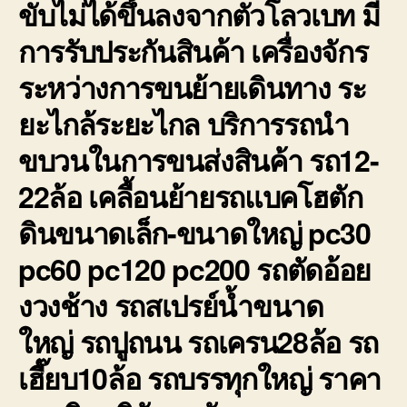
ขับไม่ได้ขึ้นลงจากตัวโลวเบท มี
การรับประกันสินค้า เครื่องจักร
ระหว่างการขนย้ายเดินทาง ระ
ยะไกล้ระยะไกล บริการรถนำ
ขบวนในการขนส่งสินค้า รถ12-
22ล้อ เคลื้อนย้ายรถแบคโฮตัก
ดินขนาดเล็ก-ขนาดใหญ่ pc30
pc60 pc120 pc200 รถตัดอ้อย
งวงช้าง รถสเปรย์น้ำขนาด
ใหญ่ รถปูถนน รถเครน28ล้อ รถ
เฮี๊ยบ10ล้อ รถบรรทุกใหญ่ ราคา