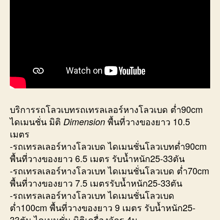
บริการรถโลวเบทรถเทรลเลอร์หางโลวเบด ต่ำ90cm
ไดเมนชั่น มิติ
พื้นที่วางของยาว 10.5
Dimension
เมตร
-รถเทรลเลอร์หางโลวเบด ไดเมนชั่นโลวเบทต่ำ90cm
พื้นที่วางของยาว 6.5 เมตร รับน้ำหนัก25-33ตัน
-รถเทรลเลอร์หางโลวเบท ไดเมนชั่นโลวเบด ต่ำ70cm
พื้นที่วางของยาว 7.5 เมตรรับน้ำหนัก25-33ตัน
-รถเทรลเลอร์หางโลวเบท ไดเมนชั่นโลวเบด
ต่ำ100cm พื้นที่วางของยาว 9 เมตร รับน้ำหนัก25-
33ตัน ไดเมนชั่น มิติเครื่องจักร 4ม.