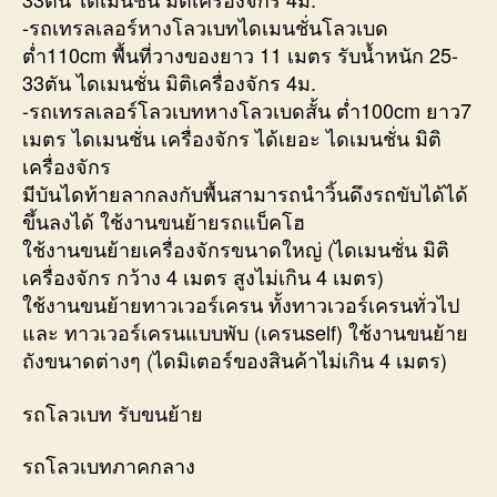
-รถเทรลเลอร์หางโลวเบทไดเมนชั่นโลวเบด
ต่ำ110cm พื้นที่วางของยาว 11 เมตร รับน้ำหนัก 25-
33ตัน ไดเมนชั่น มิติเครื่องจักร 4ม.
-รถเทรลเลอร์โลวเบทหางโลวเบดสั้น ต่ำ100cm ยาว7
เมตร ไดเมนชั่น เครื่องจักร ได้เยอะ ไดเมนชั่น มิติ
เครื่องจักร
มีบันไดท้ายลากลงกับพื้นสามารถนำวิ้นดึงรถขับได้ได้
ขึ้นลงได้ ใช้งานขนย้ายรถแบ็คโฮ
ใช้งานขนย้ายเครื่องจักรขนาดใหญ่ (ไดเมนชั่น มิติ
เครื่องจักร กว้าง 4 เมตร สูงไม่เกิน 4 เมตร)
ใช้งานขนย้ายทาวเวอร์เครน ทั้งทาวเวอร์เครนทั่วไป
และ ทาวเวอร์เครนแบบพับ (เครนself) ใช้งานขนย้าย
ถังขนาดต่างๆ (ไดมิเตอร์ของสินค้าไม่เกิน 4 เมตร)
รถโลวเบท รับขนย้าย
รถโลวเบทภาคกลาง