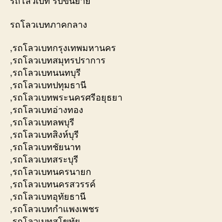
รถโลวเบท รับขนย้าย
รถโลวเบทภาคกลาง
,รถโลวเบทกรุงเทพมหานคร
,รถโลวเบทสมุทรปราการ
,รถโลวเบทนนทบุรี
,รถโลวเบทปทุมธานี
,รถโลวเบทพระนครศรีอยุธยา
,รถโลวเบทอ่างทอง
,รถโลวเบทลพบุรี
,รถโลวเบทสิงห์บุรี
,รถโลวเบทชัยนาท
,รถโลวเบทสระบุรี
,รถโลวเบทนครนายก
,รถโลวเบทนครสวรรค์
,รถโลวเบทอุทัยธานี
,รถโลวเบทกำแพงเพชร
,รถโลวเบทสุโขทัย