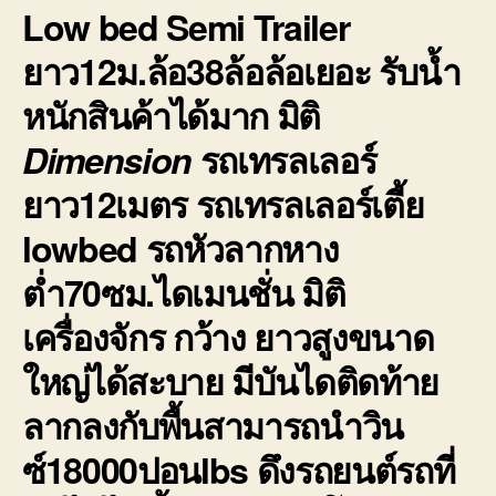
Low bed Semi Trailer
ยาว12ม.ล้อ38ล้อล้อเยอะ รับน้ำ
หนักสินค้าได้มาก มิติ
Dimension
รถเทรลเลอร์
ยาว12เมตร รถเทรลเลอร์เตี้ย
lowbed รถหัวลากหาง
ต่ำ
70ซม.ไดเมนชั่น มิติ
เครื่องจักร กว้าง ยาวสูงขนาด
ใหญ่ได้สะบาย มีบันไดติดท้าย
ลากลงกับพื้นสามารถนำวิน
ซ์18000ปอนlbs ดึงรถยนต์รถที่