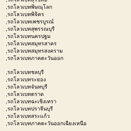
,รถโลวเบทพิษณุโลก
,รถโลวเบทพิจิตร
,รถโลวเบทเพชรบูรณ์
,รถโลวเบทสุพรรณบุรี
,รถโลวเบทนครปฐม
,รถโลวเบทสมุทรสาคร
,รถโลวเบทสมุทรสงคราม
,รถโลวเบทภาคตะวันออก
,รถโลวเบทชลบุรี
,รถโลวเบทระยอง
,รถโลวเบทจันทบุรี
,รถโลวเบทตราด
,รถโลวเบทฉะเชิงเทรา
,รถโลวเบทปราจีนบุรี
,รถโลวเบทสระแก้ว
,รถโลวเบทภาคตะวันออกเฉียงเหนือ