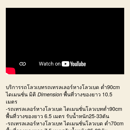
บริการรถโลวเบทรถเทรลเลอร์หางโลวเบด ต่ำ90cm
ไดเมนชั่น มิติ
พื้นที่วางของยาว 10.5
Dimension
เมตร
-รถเทรลเลอร์หางโลวเบด ไดเมนชั่นโลวเบทต่ำ90cm
พื้นที่วางของยาว 6.5 เมตร รับน้ำหนัก25-33ตัน
-รถเทรลเลอร์หางโลวเบท ไดเมนชั่นโลวเบด ต่ำ70cm