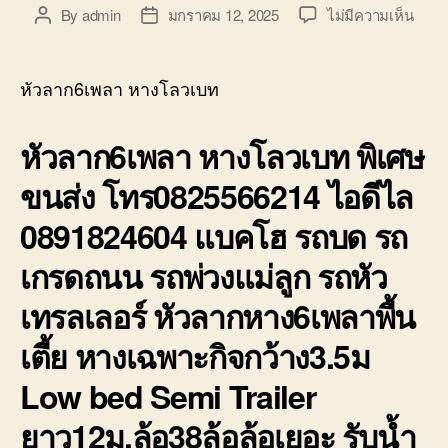
บน
By
admin
มกราคม 12, 2025
ไม่มีความเห็น
Post
Post
หัว
author
date
ลาก6
หาง
หัวลาก6เพลา หางโลวเบท
โลวเ
บรรท
หัวลาก6เพลา หางโลวเบท พิเศษ
หาง
พื้น
ขนส่ง โทร0825566214 ไอดีไล
เตี้ย
0891824604 แบคโฮ รถบด รถ
เกรดถนน รถพ่วงแม่ลูก รถหัว
เทรลเลอร์ หัวลากหาง6เพลาพื้น
เตี้ย หางเฉพาะกิจกว้าง3.5ม
Low bed Semi Trailer
ยาว12ม.ล้อ38ล้อล้อเยอะ รับน้ำ