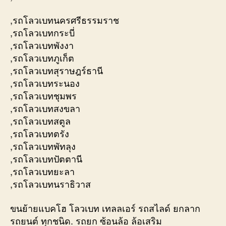
,รถโลวเบทนครศรีธรรมราช
,รถโลวเบทกระบี่
,รถโลวเบทพังงา
,รถโลวเบทภูเก็ต
,รถโลวเบทสุราษฎร์ธานี
,รถโลวเบทระนอง
,รถโลวเบทชุมพร
,รถโลวเบทสงขลา
,รถโลวเบทสตูล
,รถโลวเบทตรัง
,รถโลวเบทพัทลุง
,รถโลวเบทปัตตานี
,รถโลวเบทยะลา
,รถโลวเบทนราธิวาส
ขนย้ายแบคโฮ โลวเบท เทลลเอร์ รถสไลด์ ยกลาก
รถยนต์ ทุกชนิด. รถยก ซ้อนล้อ ล้อเสริม