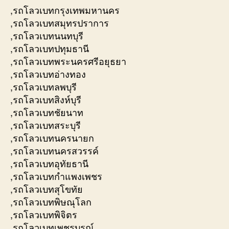
,รถโลวเบทกรุงเทพมหานคร
,รถโลวเบทสมุทรปราการ
,รถโลวเบทนนทบุรี
,รถโลวเบทปทุมธานี
,รถโลวเบทพระนครศรีอยุธยา
,รถโลวเบทอ่างทอง
,รถโลวเบทลพบุรี
,รถโลวเบทสิงห์บุรี
,รถโลวเบทชัยนาท
,รถโลวเบทสระบุรี
,รถโลวเบทนครนายก
,รถโลวเบทนครสวรรค์
,รถโลวเบทอุทัยธานี
,รถโลวเบทกำแพงเพชร
,รถโลวเบทสุโขทัย
,รถโลวเบทพิษณุโลก
,รถโลวเบทพิจิตร
,รถโลวเบทเพชรบูรณ์