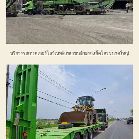
บริการรถเทรลเลอร์โลว์เบท6เพลาขนย้ายรถแม็คโครขนาดใหญ่