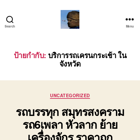
Search
Menu
บริการ
รถ
โลว์
เบท
ป้ายกำกับ:
บริการรถเครนกระเช้า ใน
เฉพาะ
จังหวัด
กิจ
พิเศษ
ย้าย
เครื่องจักร
ติดต่อ
Categories
UNCATEGORIZED
โทร
รถบรรทุก สมุทรสงคราม
0818900005
รถ6เพลา หัวลาก ย้าย
เครื่องจักร ราคาถูก