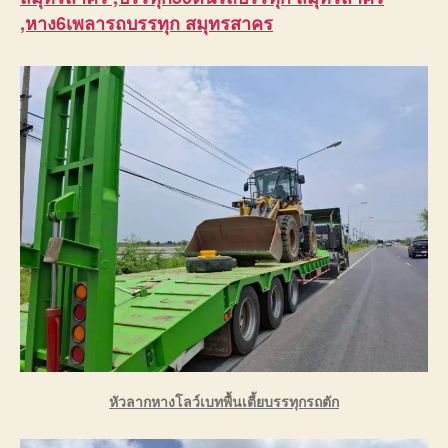
,หาง6เพลารถบรรทุก สมุทรสาคร
หัวลากหางโลว์เบทพื้นเตี้ยบรรทุกรถตัก