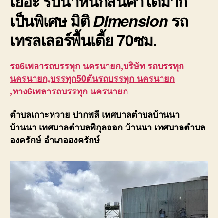
เยอะ รับน้ำหนักสินค้าได้มาก
เป็นพิเศษ มิติ
Dimension
รถ
เทรลเลอร์พื้นเตี้ย
70ซม.
รถ6เพลารถบรรทุก นครนายก,บริษัท รถบรรทุก
นครนายก,บรรทุก50ตันรถบรรทุก นครนายก
,หาง6เพลารถบรรทุก นครนายก
ตำบลเกาะหวาย ปากพลี เทศบาลตำบลบ้านนา
บ้านนา เทศบาลตำบลพิกุลออก บ้านนา เทศบาลตำบล
องครักษ์ อำเภอองครักษ์