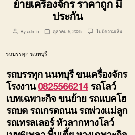
ย้ายเครื่องจักร ราคาถูก มี
ประกัน
บน
By
admin
ตุลาคม 5, 2025
ไม่มีความเห็น
Post
Post
รถ
author
date
บรรทุ
นนทบุร
รถบรรทุก นนทบุรี
รถ6เพ
ย้าย
รถบรรทุก นนทบุรี
ขนเครื่องจักร
เครื่อง
ราคา
โรงงาน
0825566214
รถโลว์
ถูก
มี
เบทเฉพาะกิจ ขนย้าย รถแบคโฮ
ประกั
รถบด รถเกรดถนน รถพ่วงแม่ลูก
รถเทรลเลอร์ หัวลากหางโลว์
เบท6เพลา พื้นเตี้ย หางเฉพาะกิจ