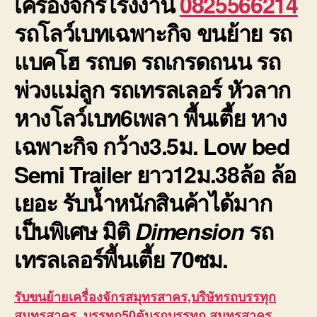
เครื่องจักรโรงงาน
0825566214
มี
รถโลว์เบทเฉพาะกิจ ขนย้าย รถ
ประกั
แบคโฮ รถบด รถเกรดถนน รถ
พ่วงแม่ลูก รถเทรลเลอร์ หัวลาก
หางโลว์เบท6เพลา พื้นเตี้ย หาง
เฉพาะกิจ กว้าง3.5ม. Low bed
Semi Trailer ยาว12ม.38ล้อ ล้อ
เยอะ รับน้ำหนักสินค้าได้มาก
เป็นพิเศษ มิติ
Dimension
รถ
เทรลเลอร์พื้นเตี้ย
70ซม.
รับขนย้ายเครื่องจักรสมุทรสาคร,บริษัทรถบรรทุก
สมุทรสาคร ,บรรทุก50ตันรถบรรทุก สมุทรสาคร