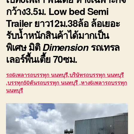
กว้าง3.5ม. Low bed Semi
Trailer ยาว12ม.38ล้อ ล้อเยอะ
รับน้ำหนักสินค้าได้มากเป็น
พิเศษ มิติ
Dimension
รถเทรล
เลอร์พื้นเตี้ย
70ซม.
รถ6เพลารถบรรทุก นนทบุรี,บริษัทรถบรรทุก นนทบุรี
,บรรทุก50ตันรถบรรทุก นนทบุรี ,หาง6เพลารถบรรทุก
นนทบุรี