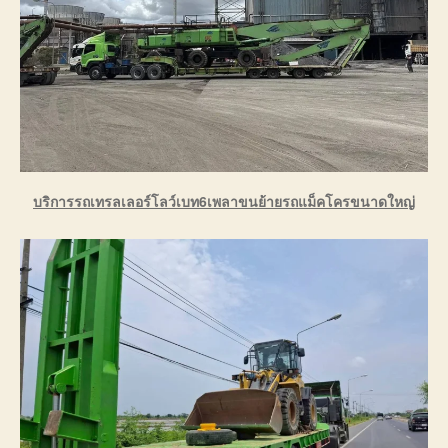
บริการรถเทรลเลอร์โลว์เบท6เพลาขนย้ายรถแม็คโครขนาดใหญ่