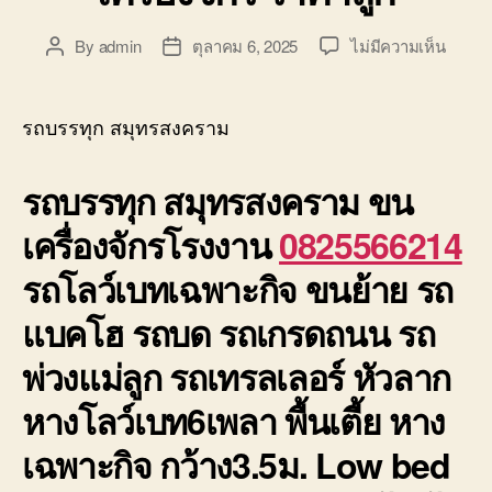
บน
By
admin
ตุลาคม 6, 2025
ไม่มีความเห็น
Post
Post
รถ
author
date
บรรทุ
สมุทร
รถบรรทุก สมุทรสงคราม
รถ6เพ
หัว
รถบรรทุก สมุทรสงคราม
ขน
ลาก
ย้าย
เครื่องจักรโรงงาน
0825566214
เครื่อง
ราคา
รถโลว์เบทเฉพาะกิจ ขนย้าย รถ
ถูก
แบคโฮ รถบด รถเกรดถนน รถ
พ่วงแม่ลูก รถเทรลเลอร์ หัวลาก
หางโลว์เบท6เพลา พื้นเตี้ย หาง
เฉพาะกิจ กว้าง3.5ม. Low bed