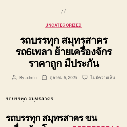
Categories
UNCATEGORIZED
รถบรรทุก สมุทรสาคร
รถ6เพลา ย้ายเครื่องจักร
ราคาถูก มีประกัน
บน
By
admin
ตุลาคม 5, 2025
ไม่มีความเห็น
Post
Post
รถ
author
date
บรรทุ
สมุทร
รถบรรทุก สมุทรสาคร
รถ6เพ
ย้าย
รถบรรทุก สมุทรสาคร ขน
เครื่อง
ราคา
ถูก