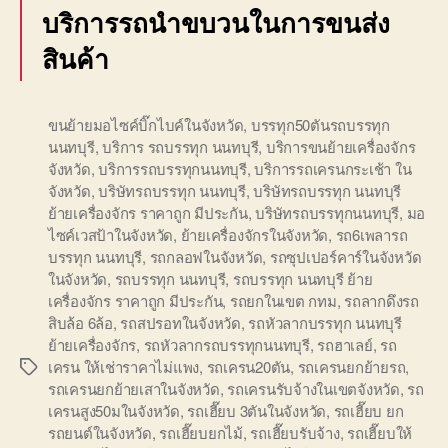
บริการรถนำขบวนในการขนส่ง
สินค้า
ขนย้ายมอไซค์บิ๊กไบค์ในจังหวัด
,
บรรทุก50ตันรถบรรทุก
นนทบุรี
,
บริการ รถบรรทุก นนทบุรี
,
บริการขนย้ายเครื่องจักร
จังหวัด
,
บริการรถบรรทุกนนทบุรี
,
บริการรถเครนกระเช้า ใน
จังหวัด
,
บริษัทรถบรรทุก นนทบุรี
,
บริษัทรถบรรทุก นนทบุรี
ย้ายเครื่องจักร ราคาถูก มีประกัน
,
บริษัทรถบรรทุกนนทบุรี
,
มอ
ไซค์เวสป้าในจังหวัด
,
ย้ายเครื่องจักรในจังหวัด
,
รถ6เพลารถ
บรรทุก นนทบุรี
,
รถกลอฟในจังหวัด
,
รถซุปเปอร์คาร์ในจังหวัด
ในจังหวัด
,
รถบรรทุก นนทบุรี
,
รถบรรทุก นนทบุรี ย้าย
เครื่องจักร ราคาถูก มีประกัน
,
รถยกในเขต กทม
,
รถลากดึงรถ
สิบล้อ 6ล้อ
,
รถสปรอทในจังหวัด
,
รถหัวลากบรรทุก นนทบุรี
ย้ายเครื่องจักร
,
รถหัวลากรถบรรทุกนนทบุรี
,
รถฮาเลย์
,
รถ
เครน ให้เช่าราคาไม่แพง
,
รถเครน20ตัน
,
รถเครนยกย้ายรถ
,
Tags
รถเครนยกย้ายเสาในจังหวัด
,
รถเครนรับจ้างในเขตจังหวัด
,
รถ
เครนสูง50มในจังหวัด
,
รถเฮี๊ยบ 3ตันในจังหวัด
,
รถเฮี๊ยบ ยก
รถยนต์ในจังหวัด
,
รถเฮี๊ยบยกไม้
,
รถเฮี๊ยบรับจ้าง
,
รถเฮี๊ยบให้