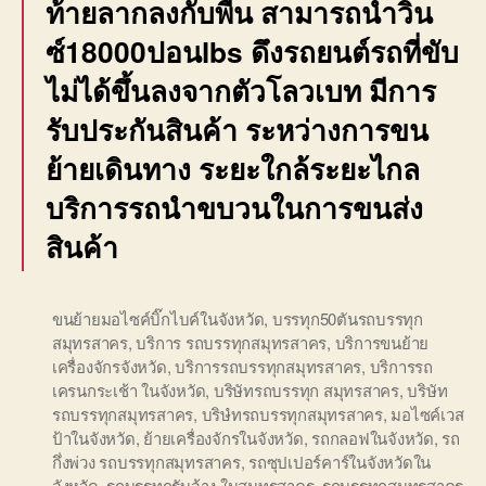
ท้ายลากลงกับพื้น สามารถนำวิน
ซ์18000ปอนlbs ดึงรถยนต์รถที่ขับ
ไม่ได้ขึ้นลงจากตัวโลวเบท มีการ
รับประกันสินค้า ระหว่างการขน
ย้ายเดินทาง ระยะใกล้ระยะไกล
บริการรถนำขบวนในการขนส่ง
สินค้า
ขนย้ายมอไซค์บิ๊กไบค์ในจังหวัด
,
บรรทุก50ตันรถบรรทุก
สมุทรสาคร
,
บริการ รถบรรทุกสมุทรสาคร
,
บริการขนย้าย
เครื่องจักรจังหวัด
,
บริการรถบรรทุกสมุทรสาคร
,
บริการรถ
เครนกระเช้า ในจังหวัด
,
บริษัทรถบรรทุก สมุทรสาคร
,
บริษัท
รถบรรทุกสมุทรสาคร
,
บริษํทรถบรรทุกสมุทรสาคร
,
มอไซค์เวส
ป้าในจังหวัด
,
ย้ายเครื่องจักรในจังหวัด
,
รถกลอฟในจังหวัด
,
รถ
กึ่งพ่วง รถบรรทุกสมุทรสาคร
,
รถซุปเปอร์คาร์ในจังหวัดใน
จังหวัด
,
รถบรรทุกรับจ้าง ในสมุทรสาคร
,
รถบรรทุกสมุทรสาคร