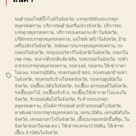
ขนย้ายมอไซค์บิ๊กไบค์ในจังหวัด
,
บรรทุก50ตันรถบรรทุก
สมุทรสงคราม
,
บริการขนย้ายเครื่องจักรจังหวัด
,
บริการรถ
บรรทุกสมุทรสงคราม
,
บริการรถเครนกระเช้า ในจังหวัด
,
บริษัทรถบรรทุกสมุทรสงคราม
,
มอไซค์เวสป้าในจังหวัด
,
ย้าย
เครื่องจักรในจังหวัด
,
รถ6เพลารถบรรทุกสมุทรสงคราม
,
รถ
กลอฟในจังหวัด
,
รถซุปเปอร์คาร์ในจังหวัดในจังหวัด
,
รถยกใน
เขต กทม
,
รถลากดึงรถสิบล้อ 6ล้อ
,
รถสปรอทในจังหวัด
,
รถหัว
ลากรถบรรทุกสมุทรสงคราม
,
รถฮาเลย์
,
รถเครน ให้เช่าราคา
ไม่แพง
,
รถเครน20ตัน
,
รถเครนยกย้ายรถ
,
รถเครนยกย้ายเสา
Tags
ในจังหวัด
,
รถเครนรับจ้างในเขตจังหวัด
,
รถเครนสูง50มใน
จังหวัด
,
รถเฮี๊ยบ 3ตันในจังหวัด
,
รถเฮี๊ยบ ยกรถยนต์ในจังหวัด
,
รถเฮี๊ยบยกไม้
,
รถเฮี๊ยบรับจ้าง
,
รถเฮี๊ยบให้เช่าราคาไม่แพงใน
จังหวัด
,
รับขนส่งต้นไม้ในจังหวัด
,
รับจ้างรถบรรทุก
สมุทรสงคราม
,
สไลด์คาร์รถยนต์ ยกย้ายรถยนต์ไปจังหวัด
,
หาง6เพลารถบรรทุกสมุทรสงคราม
,
เครน 20ตัน
,
เครน30ตันใน
จังหวัด
,
เครนยกเสาไฟในจังหวัด
,
เฮี๊ยบยกของหนักขึ้นที่สูง
,
ใน
จังหวัดรถยกในเขต ตจว
,
ให้เช่ารถเครน10-50ตัน
,
ให้เช่ารถ
เฮี๊ยบ 3-10ตันในจังหวัด