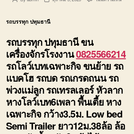
รถ
author
date
บรรทุ
ปทุมธา
รถบรรทุก ปทุมธานี
6เพลา
ย้าย
รถบรรทุก ปทุมธานี
ขน
เครื่อง
ราคา
เครื่องจักรโรงงาน
0825566214
ถูก
มี
รถโลว์เบทเฉพาะกิจ ขนย้าย รถ
ประกั
แบคโฮ รถบด รถเกรดถนน รถ
พ่วงแม่ลูก รถเทรลเลอร์ หัวลาก
หางโลว์เบท6เพลา พื้นเตี้ย หาง
เฉพาะกิจ กว้าง3.5ม. Low bed
Semi Trailer ยาว12ม.38ล้อ ล้อ