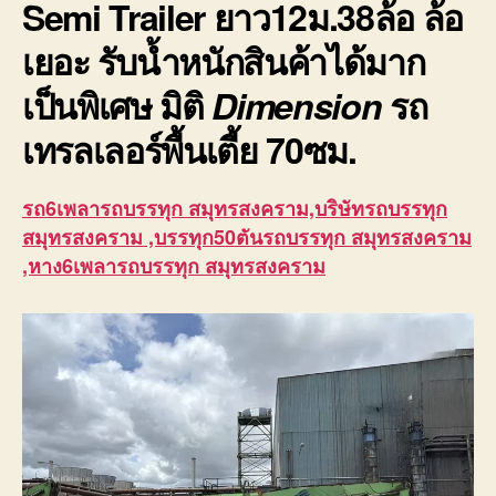
Semi Trailer ยาว12ม.38ล้อ ล้อ
เยอะ รับน้ำหนักสินค้าได้มาก
เป็นพิเศษ มิติ
Dimension
รถ
เทรลเลอร์พื้นเตี้ย
70ซม.
รถ6เพลารถบรรทุก สมุทรสงคราม,บริษัทรถบรรทุก
สมุทรสงคราม ,บรรทุก50ตันรถบรรทุก สมุทรสงคราม
,หาง6เพลารถบรรทุก สมุทรสงคราม