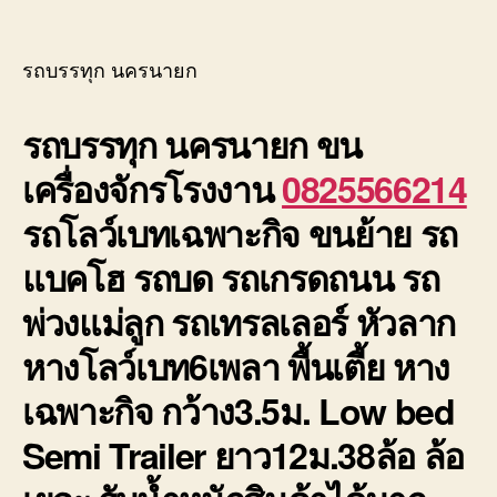
รถ
author
date
บรรทุ
นครน
รถบรรทุก นครนายก
6เพลา
ย้าย
รถบรรทุก นครนายก
ขน
เครื่อง
ราคา
เครื่องจักรโรงงาน
0825566214
ถูก
มี
รถโลว์เบทเฉพาะกิจ ขนย้าย รถ
ประกั
แบคโฮ รถบด รถเกรดถนน รถ
พ่วงแม่ลูก รถเทรลเลอร์ หัวลาก
หางโลว์เบท6เพลา พื้นเตี้ย หาง
เฉพาะกิจ กว้าง3.5ม. Low bed
Semi Trailer ยาว12ม.38ล้อ ล้อ