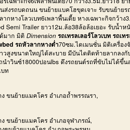
อร์เฉพาะกิจ6เพลาพื้นเตี้ย70 กว้าง3.5ม.ยาว18 ย้
นส่งรถบดถนน ขนย้ายแบคโฮขุดเจาะ รับขนย้ายรถเ
วลากหางโลวเบท6เพลาพื้นเตี้ย หางเฉพาะกิจกว้าง3
d Semi Trailer ยาว12ม.ล้อ38ล้อล้อเยอะ รับน้ำหน
ด้มาก มิติ
Dimension
รถเทรลเลอร์โลวเบท รถเทร
lowbed รถหัวลากหางต่ำ
70ซม.ไดเมนชั่น มิติเครื่องจ
ยาวสูงขนาดใหญ่ได้สะบาย มีบันไดติดท้ายลากลงกับ
นำวินซ์18000ปอนlbs ดึงรถยนต์รถที่ขับไม่ได้ขึ้
เบท
้าง ขนย้ายแมคโคร อำเภอถ้ำพรรณรา,
้าง ขนย้ายแมคโคร อำเภอจุฬาภรณ์,
้างขนย้ายแมคโคร อำเภอพระพรหม,