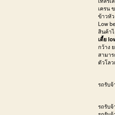
เทลรเล
เครน ข
ข้าวหั
Low be
สินค้าไ
เตี้ย 
กว้าง 
สามารถ
ตัวโลว
รถรับจ
รถรับจ
รถรับจ