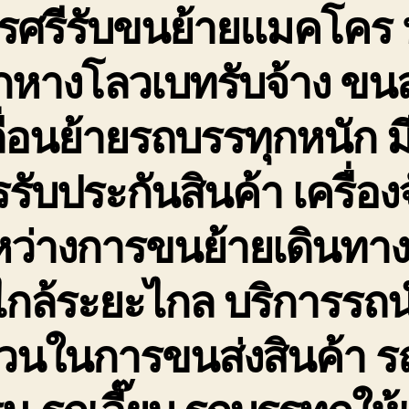
รศรีรับขนย้ายแมคโคร 
ล
ห
โ
หางโลวเบทรับจ้าง ขนส
รั
ร
ื่อนย้ายรถบรรทุกหนัก ม
ถู
รับประกันสินค้า เครื่อง
หว่างการขนย้ายเดินทาง
ไกล้ระยะไกล บริการรถ
วนในการขนส่งสินค้า ร