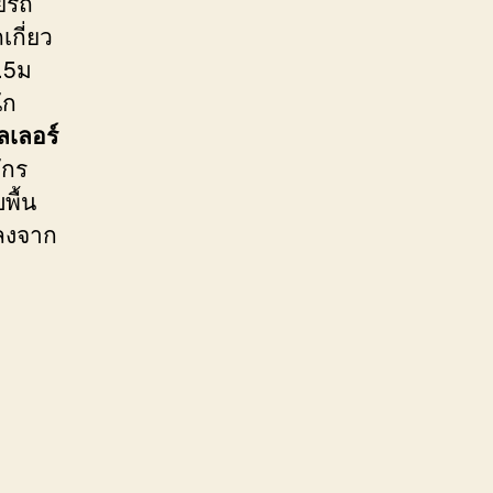
ายรถ
กี่ยว
.5ม
ัก
ลเลอร์
ักร
พื้น
นลงจาก