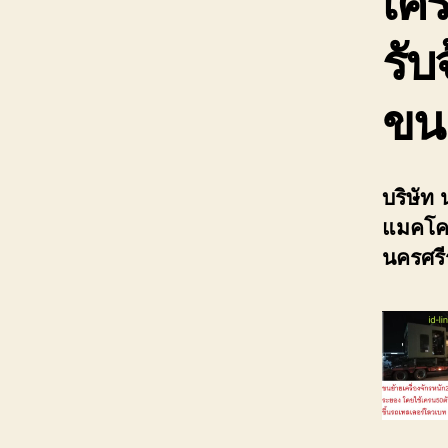
เคร
รับ
ขน
บริษัท
แมคโคร
นครศรี