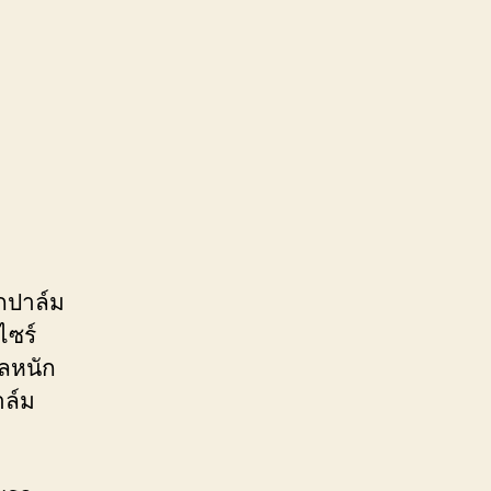
กปาล์ม
ไซร์
กลหนัก
าล์ม