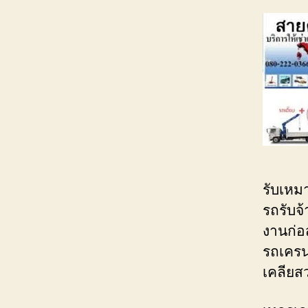
รับเหม
รถรับจ
งานก่อ
รถเครน
เคลีย