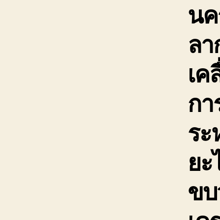
นค
ลาก
เคล
การ
ระ
ยะ
ขบ