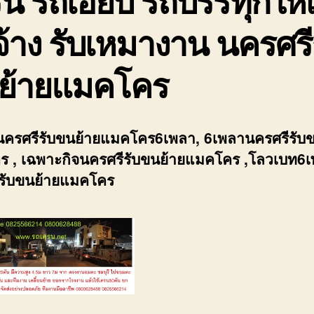
น รถเอี๊ยบ รถบรรทุกให้เ
จ้าง รับเหมางาน นครศรี
ย้ายแมคโคร
 นครศรีรับขนย้ายแมคโคร6เพลา, 6เพลานครศรีรับ
 , เฉพาะกิจนครศรีรับขนย้ายแมคโคร ,โลวเบท6
รับขนย้ายแมคโคร