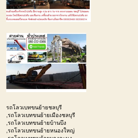
รถโลวเบทขนย้ายชลบุรี
,รถโลวเบทขนย้ายเมืองชลบุรี
,รถโลวเบทขนย้ายบ้านบึง
,รถโลวเบทขนย้ายหนองใหญ่
,รถโลวเบทขนย้ายบางละมุง