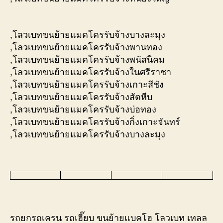
,โลวเบทขนย้ายแมคโครรับจ้างบางละมุง
,โลวเบทขนย้ายแมคโครรับจ้างพานทอง
,โลวเบทขนย้ายแมคโครรับจ้างพนัสนิคม
,โลวเบทขนย้ายแมคโครรับจ้างในศรีราชา
,โลวเบทขนย้ายแมคโครรับจ้างเกาะสีชัง
,โลวเบทขนย้ายแมคโครรับจ้างสัตหีบ
,โลวเบทขนย้ายแมคโครรับจ้างบ่อทอง
,โลวเบทขนย้ายแมคโครรับจ้างกิ่งเกาะจันทร์
,โลวเบทขนย้ายแมคโครรับจ้างบางละมุง
รถยกรถเครน รถเฮี๊ยบ ขนย้ายแบคโฮ โลวเบท เทลล