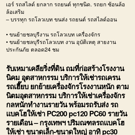
เอร์ รถสไลด์ ยกลาก รถยนต์ ทุกชนิด. รถยก ซ้อนล้อ
ล้อเสริม
– บรรทุก รถโลวเบท ขนส่ง รถยนต์ รถสไลด์ออน
• ขนย้ายชลบุรีงาน รถโลวเบท เครื่องจักร
• ขนย้ายชลบุรีรถโลวเบท งาน อุบัติเหตุ สายงาน
ประกันภัย ตลอด24 ชม
รับเหมาเคลียริ่งที่ดิน ถมที่ก่อสร้างโรงงาน
นิคม อุตสาหกรรม บริการให้เช่ารถเครน
รถเฮี๊ยบ ยกย้ายเครื่องจักรโรงงานหนัก ตาม
นิตมอุตสาหกรรม บริการให้เช่าเครื่องจักร
กลหนักทำงานรายวัน พร้อมรถรับส่ง รถ
แบคโฮให้เช่า PC200 pc120 PC60 รายวัน
รายเดือน – กรุงเทพฯ ปริมณฑลรถแบคโฮ
ให้เช่า ขนาดเล็ก-ขนาดใหญ่ อาทิ pc30