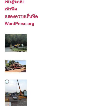
เข้าสู่ระบบ
เข้าฟีด
แสดงความเห็นฟีด
WordPress.org