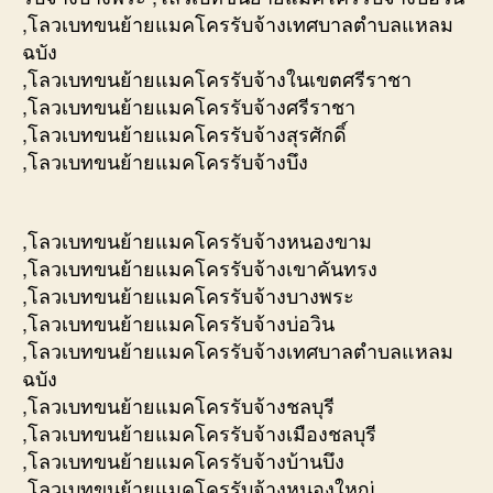
,โลวเบทขนย้ายแมคโครรับจ้างเทศบาลตำบลแหลม
ฉบัง
,โลวเบทขนย้ายแมคโครรับจ้างในเขตศรีราชา
,โลวเบทขนย้ายแมคโครรับจ้างศรีราชา
,โลวเบทขนย้ายแมคโครรับจ้างสุรศักดิ์
,โลวเบทขนย้ายแมคโครรับจ้างบึง
,โลวเบทขนย้ายแมคโครรับจ้างหนองขาม
,โลวเบทขนย้ายแมคโครรับจ้างเขาคันทรง
,โลวเบทขนย้ายแมคโครรับจ้างบางพระ
,โลวเบทขนย้ายแมคโครรับจ้างบ่อวิน
,โลวเบทขนย้ายแมคโครรับจ้างเทศบาลตำบลแหลม
ฉบัง
,โลวเบทขนย้ายแมคโครรับจ้างชลบุรี
,โลวเบทขนย้ายแมคโครรับจ้างเมืองชลบุรี
,โลวเบทขนย้ายแมคโครรับจ้างบ้านบึง
,โลวเบทขนย้ายแมคโครรับจ้างหนองใหญ่