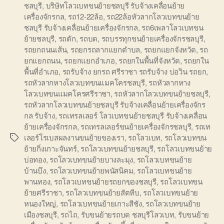
ชลบุรี
,
บริษัทโลวเบทขนย้ายชลบุรี รับจ้างเคลื่อนย้าย
เครื่องจักรกล
,
รถ12-22ล้อ
,
รถ22ล้อหัวลากโลวเบทขนย้าย
ชลบุรี รับจ้างเคลื่อนย้ายเครื่องจักรกล
,
รถ6เพลาโลวเบทขน
ย้ายชลบุรี
,
รถตัก
,
รถบด
,
รถบรรทุกขนย้ายเครื่องจักรชลบุรี
,
รถยกถนนเส้น
,
รถยกรถลากแยกตำบล
,
รถยกแยกจังหวัด
,
รถ
ยกแยกถนน
,
รถยกแยกอำเภอ
,
รถยกในพื้นที่จังหวัด
,
รถยกใน
พื้นที่อำเภอ
,
รถรับจ้าง ยกรถ ศรีราชา รถรับจ้าง บ่อวิน รถยก
,
รถหัวลากหางโลวเบทขนแมคโครชลบุรี
,
รถหัวลากหาง
โลวเบทขนแมคโครศรีราชา
,
รถหัวลากโลวเบทขนย้ายชลบุรี
,
รถหัวลากโลวเบทขนย้ายชลบุรี รับจ้างเคลื่อนย้ายเครื่องจักร
กล รับจ้าง
,
รถเทรลเลอร์ โลวเบทขนย้ายชลบุรี รับจ้างเคลื่อน
ย้ายเครื่องจักรกล
,
รถเทรลเลอร์ขนย้ายเครื่องจักรชลบุรี
,
รถเท
เลอร์โรเบสผลงานขนย้ายของเรา
,
รถโลวเบท
,
รถโลวเบทขน
Tags
ย้ายกิ่งเกาะจันทร์
,
รถโลวเบทขนย้ายชลบุรี
,
รถโลวเบทขนย้าย
บ่อทอง
,
รถโลวเบทขนย้ายบางละมุง
,
รถโลวเบทขนย้าย
บ้านบึง
,
รถโลวเบทขนย้ายพนัสนิคม
,
รถโลวเบทขนย้าย
พานทอง
,
รถโลวเบทขนย้ายรถยกของชลบุรี
,
รถโลวเบทขน
ย้ายศรีราชา
,
รถโลวเบทขนย้ายสัตหีบ
,
รถโลวเบทขนย้าย
หนองใหญ่
,
รถโลวเบทขนย้ายเกาะสีชัง
,
รถโลวเบทขนย้าย
เมืองชลบุรี
,
รถไถ
,
รับขนย้ายรถบด ชลบุรีโลวเบท
,
รับขนย้าย