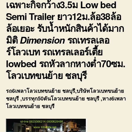
เฉพาะกิจกว้าง3.5ม Low bed
Semi Trailer ยาว12ม.ล้อ38ล้อ
ล้อเยอะ รับน้ำหนักสินค้าได้มาก
มิติ
Dimension
รถเทรลเลอ
ร์โลวเบท รถเทรลเลอร์เตี้ย
lowbed รถหัวลากหางต่ำ
70ซม.
โลวเบทขนย้าย ชลบุรี
รถ6เพลาโลวเบทขนย้าย ชลบุรี,บริษัทโลวเบทขนย้าย
ชลบุรี ,บรรทุก50ตันโลวเบทขนย้าย ชลบุรี ,หาง6เพลา
โลวเบทขนย้าย ชลบุรี