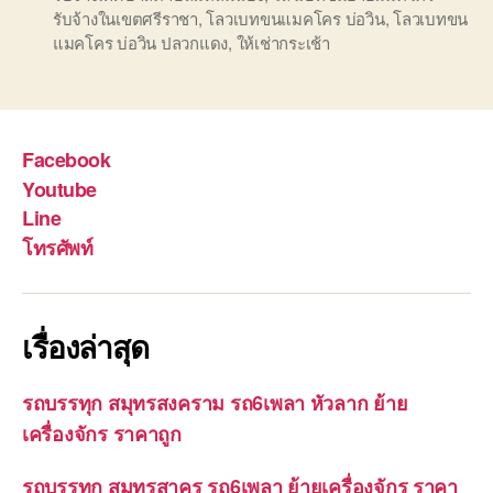
รับจ้างในเขตศรีราชา
,
โลวเบทขนแมคโคร บ่อวิน
,
โลวเบทขน
แมคโคร บ่อวิน ปลวกแดง
,
ให้เช่ากระเช้า
Facebook
Youtube
Line
โทรศัพท์
เรื่องล่าสุด
รถบรรทุก สมุทรสงคราม รถ6เพลา หัวลาก ย้าย
เครื่องจักร ราคาถูก
รถบรรทุก สมุทรสาคร รถ6เพลา ย้ายเครื่องจักร ราคา