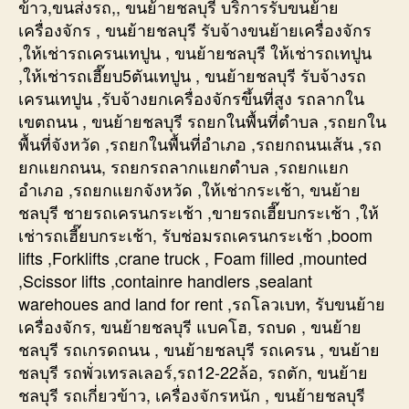
ข้าว,ขนส่งรถ,, ขนย้ายชลบุรี บริการรับขนย้าย
เครื่องจักร , ขนย้ายชลบุรี รับจ้างขนย้ายเครื่องจักร
,ให้เช่ารถเครนเทปูน , ขนย้ายชลบุรี ให้เช่ารถเทปูน
,ให้เช่ารถเฮี๊ยบ5ตันเทปูน , ขนย้ายชลบุรี รับจ้างรถ
เครนเทปูน ,รับจ้างยกเครื่องจักรขึ้นที่สูง รถลากใน
เขตถนน , ขนย้ายชลบุรี รถยกในพื้นที่ตำบล ,รถยกใน
พื้นที่จังหวัด ,รถยกในพื้นที่อำเภอ ,รถยกถนนเส้น ,รถ
ยกแยกถนน, รถยกรถลากแยกตำบล ,รถยกแยก
อำเภอ ,รถยกแยกจังหวัด ,ให้เช่ากระเช้า, ขนย้าย
ชลบุรี ชายรถเครนกระเช้า ,ขายรถเฮี๊ยบกระเช้า ,ให้
เช่ารถเฮี๊ยบกระเช้า, รับช่อมรถเครนกระเช้า ,boom
lifts ,Forklifts ,crane truck , Foam filled ,mounted
,Scissor lifts ,containre handlers ,sealant
warehoues and land for rent ,รถโลวเบท, รับขนย้าย
เครื่องจักร, ขนย้ายชลบุรี แบคโฮ, รถบด , ขนย้าย
ชลบุรี รถเกรดถนน , ขนย้ายชลบุรี รถเครน , ขนย้าย
ชลบุรี รถพั่วเทรลเลอร์,รถ12-22ล้อ, รถตัก, ขนย้าย
ชลบุรี รถเกี่ยวข้าว, เครื่องจักรหนัก , ขนย้ายชลบุรี