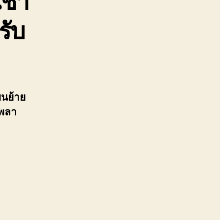
ช่า
รับ
ขนย้าย
เพลา