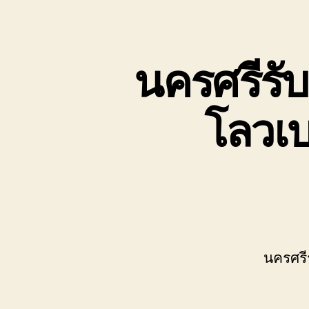
นครศรีรั
โลวเบ
นครศรี