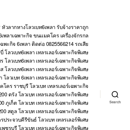
หัวลากหางโลวเบท6เพลา รับจ้างราคาถูก
 6เพลาเฉพาะกิจ ขนแมคโคร เครื่องจักรกล
เฉพะกิจ 6เพลา ติดต่อ 0825566214 รถเสีย
ี่ โลวเบท6เพลา เทลรเลอร์เฉพาะกิจพิเศษ
ร โลวเบท6เพลา เทลรเลอร์เฉพาะกิจพิเศษ
ส โลวเบท6เพลา เทลรเลอร์เฉพาะกิจพิเศษ
า โลวเบท 6เพลา เทลรเลอร์เฉพาะกิจพิเศษ
คโคร ราชบุรี โลวเบท เทลรเลอร์เฉพาะกิจ
00 ตรัง โลวเบท เทลรเลอร์เฉพาะกิจพิเศษ
 ภูเก็ต โลวเบท เทลรเลอร์เฉพาะกิจพิเศษ
Search
00 สตูล โลวเบท เทลรเลอร์เฉพาะกิจพิเศษ
รประจวบคีรีขันธ์ โลวเบท เทลรเลอร์พิเศษ
พชรบุรี โลวเบท เทลรเลอร์เฉพาะกิจพิเศษ