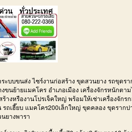
าระบบขนส่ง ไซร์งานก่อสร้าง ขุดสวนยาง รถขุดรา
้างขนย้ายแมคโคร อำเภอเมือง เครื่องจักรหนักตาม
สร้างหรืองานโปรเจ็คใหญ่ พร้อมให้เช่าเครื่องจักร
 รถเฮี๊ยบ แมคโคร200เล็กใหญ่ ขุดคลอง ขุดรากป
สวนยางพารา