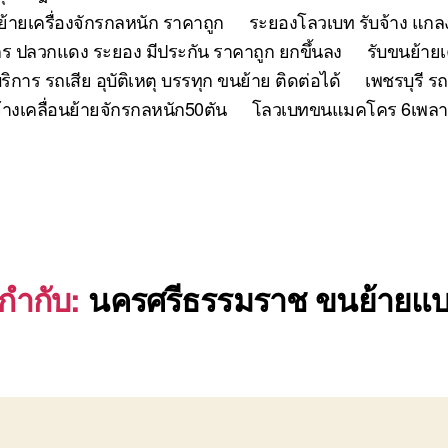
้ายเครื่องจักรกลหนัก ราคาถูก
ระยองโลวเบท รับจ้าง แก
ักร ปลวกแดง ระยอง มีประกัน ราคาถูก ยกขึ้นลง
รับขนย้ายเ
บริการ รถเสีย อุบัติเหตุ บรรทุก ขนย้าย ติดต่อได้
เพชรบุรี 
้างเคลื่อนย้ายจักรกลหนัก50ตัน
โลวเบทขนแมคโคร 6เพลาย้
กำกับ:
นครศรีธรรมราช ขนย้ายแ