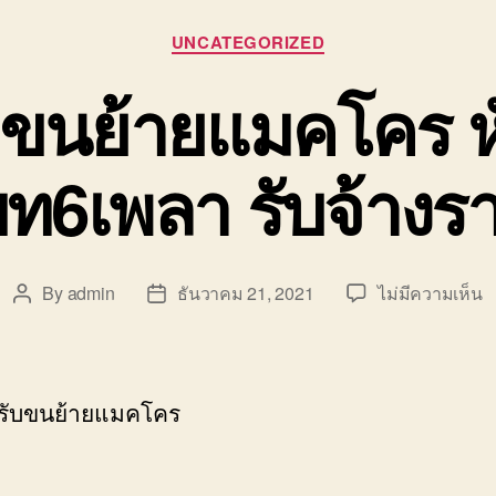
Categories
UNCATEGORIZED
บขนย้ายแมคโคร 
ท6เพลา รับจ้างร
บ
By
admin
ธันวาคม 21, 2021
ไม่มีความเห็น
Post
Post
น
author
date
ศร
รั
ข
รับขนย้ายแมคโคร
ย้
แ
หั