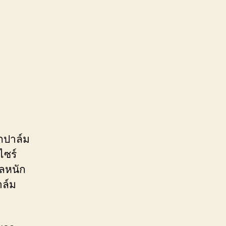
กปาล์ม
ไซร์
กลหนัก
าล์ม