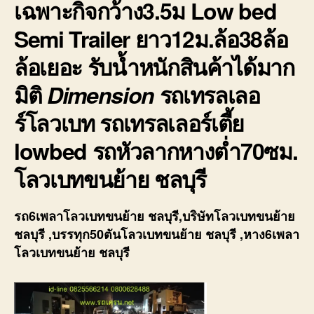
เฉพาะกิจกว้าง3.5ม Low bed
Semi Trailer ยาว12ม.ล้อ38ล้อ
ล้อเยอะ รับน้ำหนักสินค้าได้มาก
มิติ
Dimension
รถเทรลเลอ
ร์โลวเบท รถเทรลเลอร์เตี้ย
lowbed รถหัวลากหางต่ำ
70ซม.
โลวเบทขนย้าย ชลบุรี
รถ6เพลาโลวเบทขนย้าย ชลบุรี,บริษัทโลวเบทขนย้าย
ชลบุรี ,บรรทุก50ตันโลวเบทขนย้าย ชลบุรี ,หาง6เพลา
โลวเบทขนย้าย ชลบุรี