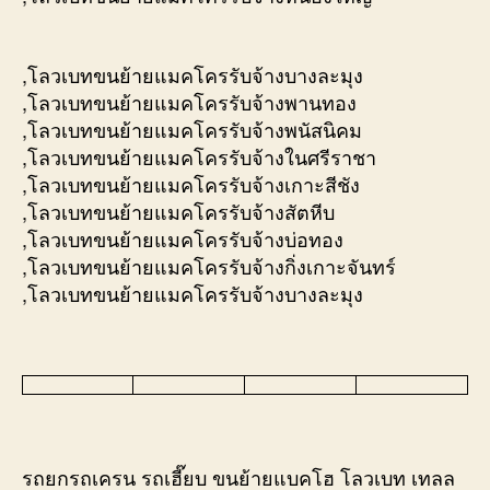
,โลวเบทขนย้ายแมคโครรับจ้างบางละมุง
,โลวเบทขนย้ายแมคโครรับจ้างพานทอง
,โลวเบทขนย้ายแมคโครรับจ้างพนัสนิคม
,โลวเบทขนย้ายแมคโครรับจ้างในศรีราชา
,โลวเบทขนย้ายแมคโครรับจ้างเกาะสีชัง
,โลวเบทขนย้ายแมคโครรับจ้างสัตหีบ
,โลวเบทขนย้ายแมคโครรับจ้างบ่อทอง
,โลวเบทขนย้ายแมคโครรับจ้างกิ่งเกาะจันทร์
,โลวเบทขนย้ายแมคโครรับจ้างบางละมุง
รถยกรถเครน รถเฮี๊ยบ ขนย้ายแบคโฮ โลวเบท เทลล