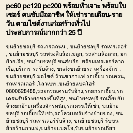
pc60 pc120 pc200 พร้อมหัวเจาะ พร้อมใบ
เซอร์ คนขับมืออาชีพ ให้เช่ารายเดือน-ราย
วัน ตามไชต์งานก่อสร้างทั่วไป
ประสบการณ์มากกว่า 25 ปี
ขนย้ายชลบุรี รถเกรตถนน , ขนย้ายชลบุรี รถเทรเลอร์
, ขนย้ายชลบุรี รถพ่วงสิบล้อแม่ลูก, รถสามล้อลาก, ยก
ย้ายเรือ, ขนย้ายชลบุรี ขนส่งเรือ ,พร้อมเทรเลอร์ลาก
เรือ,บริการ รถรับจ้าง, ขนส่งขนย้ายรถ เครื่องจักร ,
ขนย้ายชลบุรี มอไซค์ ร้านชากาแฟ รถเฮี๊ยบ รถเครน,
รถเทรลเลอร์ ,โลวเบท ,ขนย้ายแบคโฮร์
0800628488,รถยกรถเครนรับจ้าง,รถยกรถเฮี๊ยบ,รถ
เครนรับจ้างยกของขึ้นที่สูง, ขนย้ายชลบุรี รถเฮี๊ยบรับ
จ้างยกย้ายเครื่องจักรหนัก,รถเครนให้เช่า, ขนย้าย
ชลบุรี รถเฮี๊ยบให้เช่า,รถโลวเบทรับจ้างย้ายของ, ขน
ย้ายชลบุรี รถเทรเลอร์รับจ้าง, ขนย้ายชลบุรี รับขน
ย้ายร้านกาแฟ,ขนย้ายแบคโฮ,รับขนย้ายรถเกี่ยว