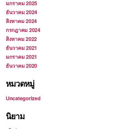
มกราคม 2025
ธันวาคม 2024
สิงหาคม 2024
กรกฎาคม 2024
สิงหาคม 2022
ธันวาคม 2021
มกราคม 2021
ธันวาคม 2020
หมวดหมู่
Uncategorized
นิยาม