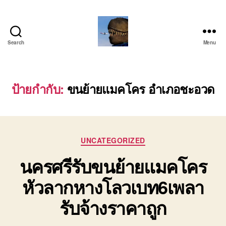
Search
Menu
บริการ
รถ
โลว์
เบท
ป้ายกำกับ:
ขนย้ายแมคโคร อำเภอชะอวด
เฉพาะ
กิจ
พิเศษ
ย้าย
Categories
เครื่องจักร
UNCATEGORIZED
ติดต่อ
นครศรีรับขนย้ายแมคโคร
โทร
0818900005
หัวลากหางโลวเบท6เพลา
รับจ้างราคาถูก