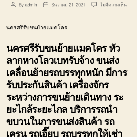
บน
By
admin
ธันวาคม 21, 2021
ไม่มีความเห็น
Post
Post
นคร
author
date
ศรี
รับ
นครศรีรับขนย้ายแมคโคร
ขน
ย้าย
นครศรีรับขนย้ายแมคโคร หัว
แมค
หัว
ลากหางโลวเบทรับจ้าง ขนส่ง
ลาก
หาง
เคลื่อนย้ายรถบรรทุกหนัก มีการ
โลวเ
รับจ้า
รับประกันสินค้า เครื่องจักร
ราคา
ถูก
ระหว่างการขนย้ายเดินทาง ระ
ยะไกล้ระยะไกล บริการรถนำ
ขบวนในการขนส่งสินค้า รถ
เครน รถเอี๊ยบ รถบรรทุกให้เช่า