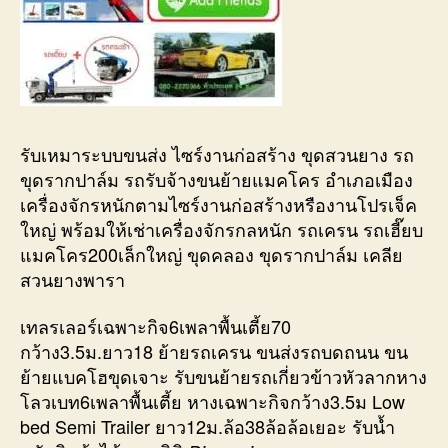
รับเหมาระบบขนส่ง ไซร์งานก่อสร้าง ขุดสวนยาง รถ
ขุดรากปาล์ม รถรับจ้างขนย้ายแมคโคร อำเภอเมือง
เครื่องจักรหนักตามไซร์งานก่อสร้างหรืองานโปรเจ็ค
ใหญ่ พร้อมให้เช่าเครื่องจักรกลหนัก รถเครน รถเฮี๊ยบ
แมคโคร200เล็กใหญ่ ขุดคลอง ขุดรากปาล์ม เคลีย
สวนยางพารา
เทลรเลอร์เฉพาะกิจ6เพลาพื้นเตี้ย70
กว้าง3.5ม.ยาว18 ย้ายรถเครน ขนส่งรถบดถนน ขน
ย้ายแบคโฮขุดเจาะ รับขนย้ายรถเกี่ยวข้าวหัวลากหาง
โลวเบท6เพลาพื้นเตี้ย หางเฉพาะกิจกว้าง3.5ม Low
bed Semi Trailer ยาว12ม.ล้อ38ล้อล้อเยอะ รับน้ำ