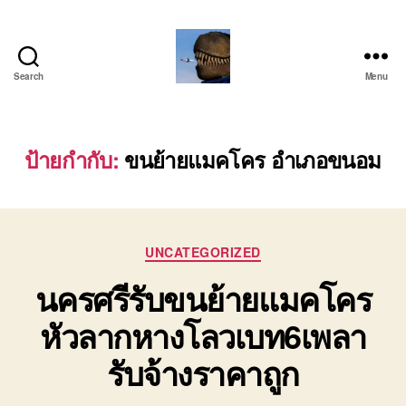
Search
Menu
บริการ
รถ
โลว์
เบท
ป้ายกำกับ:
ขนย้ายแมคโคร อำเภอขนอม
เฉพาะ
กิจ
พิเศษ
ย้าย
Categories
เครื่องจักร
UNCATEGORIZED
ติดต่อ
นครศรีรับขนย้ายแมคโคร
โทร
0818900005
หัวลากหางโลวเบท6เพลา
รับจ้างราคาถูก