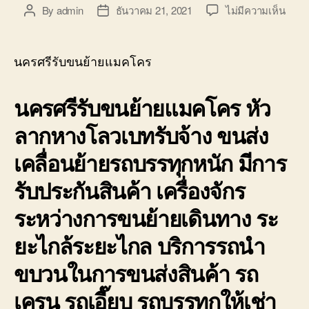
บน
By
admin
ธันวาคม 21, 2021
ไม่มีความเห็น
Post
Post
นคร
author
date
ศรี
รับ
นครศรีรับขนย้ายแมคโคร
ขน
ย้าย
นครศรีรับขนย้ายแมคโคร หัว
แมค
หัว
ลากหางโลวเบทรับจ้าง ขนส่ง
ลาก
หาง
เคลื่อนย้ายรถบรรทุกหนัก มีการ
โลวเ
รับจ้า
รับประกันสินค้า เครื่องจักร
ราคา
ถูก
ระหว่างการขนย้ายเดินทาง ระ
ยะไกล้ระยะไกล บริการรถนำ
ขบวนในการขนส่งสินค้า รถ
เครน รถเอี๊ยบ รถบรรทุกให้เช่า