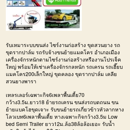
รับเหมาระบบขนส่ง ไซร์งานก่อสร้าง ขุดสวนยาง รถ
ขุดรากปาล์ม รถรับจ้างขนย้ายแมคโคร อำเภอเมือง
เครื่องจักรหนักตามไซร์งานก่อสร้างหรืองานโปรเจ็ค
ใหญ่ พร้อมให้เช่าเครื่องจักรกลหนัก รถเครน รถเฮี๊ยบ
แมคโคร200เล็กใหญ่ ขุดคลอง ขุดรากปาล์ม เคลีย
สวนยางพารา
เทลรเลอร์เฉพาะกิจ6เพลาพื้นเตี้ย70
กว้าง3.5ม.ยาว18 ย้ายรถเครน ขนส่งรถบดถนน ขน
ย้ายแบคโฮขุดเจาะ รับขนย้ายรถเกี่ยวข้าวหัวลากหาง
โลวเบท6เพลาพื้นเตี้ย หางเฉพาะกิจกว้าง3.5ม Low
bed Semi Trailer ยาว12ม.ล้อ38ล้อล้อเยอะ รับน้ำ