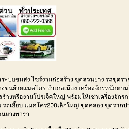
าระบบขนส่ง ไซร์งานก่อสร้าง ขุดสวนยาง รถขุดรา
้างขนย้ายแมคโคร อำเภอเมือง เครื่องจักรหนักตาม
สร้างหรืองานโปรเจ็คใหญ่ พร้อมให้เช่าเครื่องจักร
 รถเฮี๊ยบ แมคโคร200เล็กใหญ่ ขุดคลอง ขุดรากป
สวนยางพารา