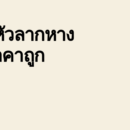
หัวลากหาง
าคาถูก
น
คร
ี
บ
น
าย
มคโคร
ว