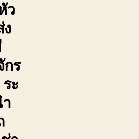
หัว
าก
าง
ลวเบท6เพลา
่ง
บจ้าง
าคา
ี
ก
จักร
 ระ
นำ
ถ