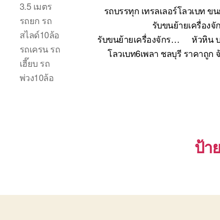
3.5 เมตร
รถบรรทุก เทรลเลอร์โลวเบท ขนย
รถยก รถ
รับขนย้ายเครื่องจ
สไลด์10ล้อ
รับขนย้ายเครื่องจักร…
หัวหิน 
รถเครน รถ
โลวเบท6เพลา ชลบุรี ราคาถูก จ
เฮี๊ยบ รถ
พ่วง10ล้อ
ป้า