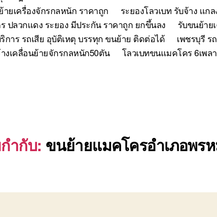
้ายเครื่องจักรกลหนัก ราคาถูก
ระยองโลวเบท รับจ้าง แก
ักร ปลวกแดง ระยอง มีประกัน ราคาถูก ยกขึ้นลง
รับขนย้ายเ
บริการ รถเสีย อุบัติเหตุ บรรทุก ขนย้าย ติดต่อได้
เพชรบุรี 
้างเคลื่อนย้ายจักรกลหนัก50ตัน
โลวเบทขนแมคโคร 6เพลาย้
ยกำกับ:
ขนย้ายแมคโครอำเภอพรหม