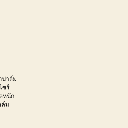
กปาล์ม
ไซร์
กลหนัก
าล์ม