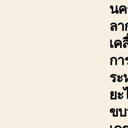
นค
ลาก
เคล
การ
ระ
ยะ
ขบ