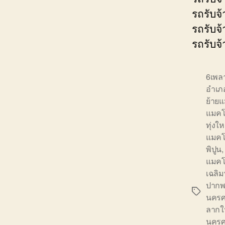
รถรับจ
รถรับจ
รถรับจ
6เพล
อำเภ
ย้าย
แมคโ
ทุ่งให
แมคโ
พิปูน
แมคโ
เฉลิม
ปากพ
Tags
นครศ
ลากใ
นครศ