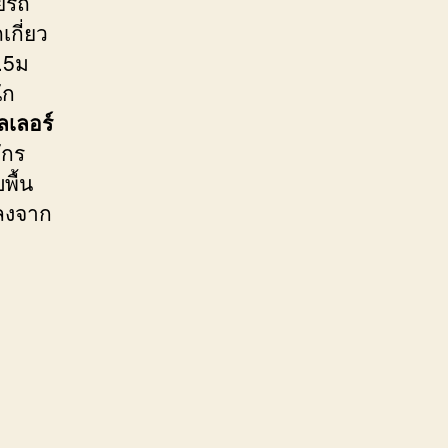
ายรถ
กี่ยว
.5ม
ัก
ลเลอร์
ักร
พื้น
นลงจาก