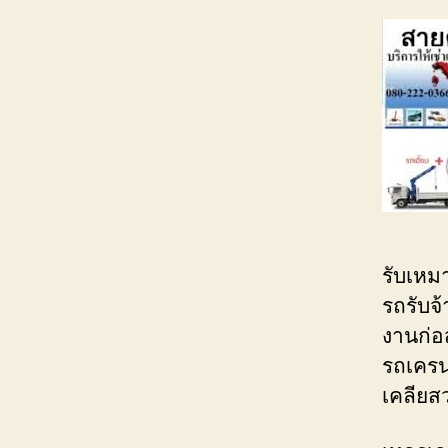
รับเหม
รถรับจ
งานก่อ
รถเครน
เคลีย