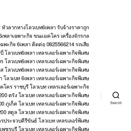
หัวลากหางโลวเบท6เพลา รับจ้างราคาถูก
 6เพลาเฉพาะกิจ ขนแมคโคร เครื่องจักรกล
เฉพะกิจ 6เพลา ติดต่อ 0825566214 รถเสีย
ี่ โลวเบท6เพลา เทลรเลอร์เฉพาะกิจพิเศษ
ร โลวเบท6เพลา เทลรเลอร์เฉพาะกิจพิเศษ
ส โลวเบท6เพลา เทลรเลอร์เฉพาะกิจพิเศษ
า โลวเบท 6เพลา เทลรเลอร์เฉพาะกิจพิเศษ
คโคร ราชบุรี โลวเบท เทลรเลอร์เฉพาะกิจ
00 ตรัง โลวเบท เทลรเลอร์เฉพาะกิจพิเศษ
 ภูเก็ต โลวเบท เทลรเลอร์เฉพาะกิจพิเศษ
Search
00 สตูล โลวเบท เทลรเลอร์เฉพาะกิจพิเศษ
รประจวบคีรีขันธ์ โลวเบท เทลรเลอร์พิเศษ
พชรบุรี โลวเบท เทลรเลอร์เฉพาะกิจพิเศษ