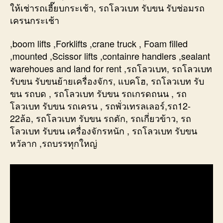
ให้เช่ารถเฮี๊ยบกระเช้า, รถโลวเบท รับขน รับช่อมรถ
เครนกระเช้า
,boom lifts ,Forklifts ,crane truck , Foam filled
,mounted ,Scissor lifts ,containre handlers ,sealant
warehoues and land for rent ,รถโลวเบท, รถโลวเบท
รับขน รับขนย้ายเครื่องจักร, แบคโฮ, รถโลวเบท รับ
ขน รถบด , รถโลวเบท รับขน รถเกรดถนน , รถ
โลวเบท รับขน รถเครน , รถพั่วเทรลเลอร์,รถ12-
22ล้อ, รถโลวเบท รับขน รถตัก, รถเกี่ยวข้าว, รถ
โลวเบท รับขน เครื่องจักรหนัก , รถโลวเบท รับขน
หวัลาก ,รถบรรทุกใหญ่