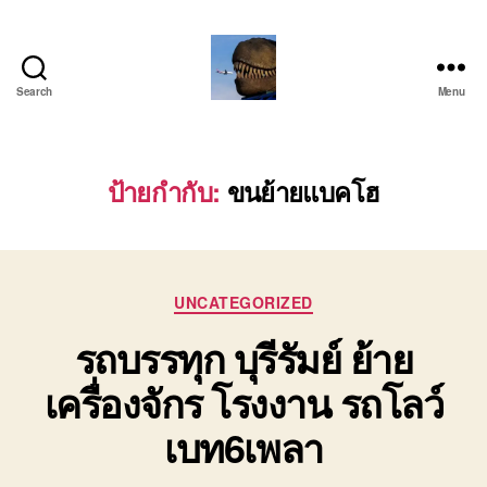
Search
Menu
บริการ
รถ
โลว์
เบท
ป้ายกำกับ:
ขนย้ายแบคโฮ
เฉพาะ
กิจ
พิเศษ
ย้าย
Categories
เครื่องจักร
UNCATEGORIZED
ติดต่อ
รถบรรทุก บุรีรัมย์ ย้าย
โทร
0818900005
เครื่องจักร โรงงาน รถโลว์
เบท6เพลา