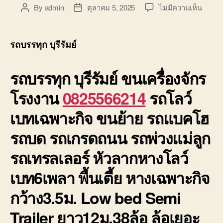
บน
By
admin
ตุลาคม 5, 2025
ไม่มีความเห็น
Post
Post
รถ
author
date
บรรทุ
บุรีรัมย
รถบรรทุก บุรีรัมย์
ย้าย
เครื่อง
รถบรรทุก บุรีรัมย์
ขนเครื่องจักร
โรงงา
รถ
โรงงาน
0825566214
รถโลว์
โลว์
เบท6เ
เบทเฉพาะกิจ ขนย้าย รถแบคโฮ
รถบด รถเกรดถนน รถพ่วงแม่ลูก
รถเทรลเลอร์ หัวลากหางโลว์
เบท6เพลา พื้นเตี้ย หางเฉพาะกิจ
กว้าง3.5ม. Low bed Semi
Trailer ยาว12ม.38ล้อ ล้อเยอะ