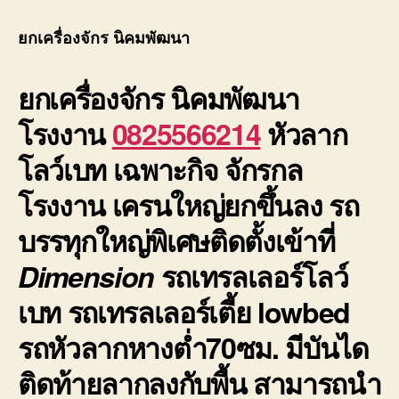
เครื่อ
นิคม
ยกเครื่องจักร นิคมพัฒนา
พัฒน
รื้อ
ยกเครื่องจักร นิคมพัฒนา
ถอน
ติด
โรงงาน
0825566214
หัวลาก
ตั้ง
มี
โลว์เบท เฉพาะกิจ จักรกล
ประก
ราคา
โรงงาน เครนใหญ่ยกขึ้นลง รถ
ถูก
บรรทุกใหญ่พิเศษติดตั้งเข้าที่
Dimension
รถเทรลเลอร์โลว์
เบท รถเทรลเลอร์เตี้ย lowbed
รถหัวลากหางต่ำ
70ซม. มีบันได
ติดท้ายลากลงกับพื้น สามารถนำ