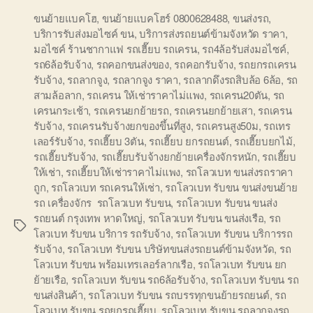
ขนย้ายแบคโฮ
,
ขนย้ายแบคโฮร์ 0800628488
,
ขนส่งรถ
,
บริการรับส่งมอไซค์ ขน
,
บริการส่งรถยนต์ข้ามจังหวัด ราคา
,
มอไซค์ ร้านชากาแฟ รถเฮี๊ยบ รถเครน
,
รถ4ล้อรับส่งมอไซค์
,
รถ6ล้อรับจ้าง
,
รถคอกขนส่งของ
,
รถคอกรับจ้าง
,
รถยกรถเครน
รับจ้าง
,
รถลากจูง
,
รถลากจูง ราคา
,
รถลากดึงรถสิบล้อ 6ล้อ
,
รถ
สามล้อลาก
,
รถเครน ให้เช่าราคาไม่แพง
,
รถเครน20ตัน
,
รถ
เครนกระเช้า
,
รถเครนยกย้ายรถ
,
รถเครนยกย้ายเสา
,
รถเครน
รับจ้าง
,
รถเครนรับจ้างยกของขึ้นที่สูง
,
รถเครนสูง50ม
,
รถเทร
เลอร์รับจ้าง
,
รถเฮี๊ยบ 3ตัน
,
รถเฮี๊ยบ ยกรถยนต์
,
รถเฮี๊ยบยกไม้
,
รถเฮี๊ยบรับจ้าง
,
รถเฮี๊ยบรับจ้างยกย้ายเครื่องจักรหนัก
,
รถเฮี๊ยบ
ให้เช่า
,
รถเฮี๊ยบให้เช่าราคาไม่แพง
,
รถโลวเบท ขนส่งรถราคา
ถูก
,
รถโลวเบท รถเครนให้เช่า
,
รถโลวเบท รับขน ขนส่งขนย้าย
รถ เครื่องจักร รถโลวเบท รับขน
,
รถโลวเบท รับขน ขนส่ง
รถยนต์ กรุงเทพ หาดใหญ่
,
รถโลวเบท รับขน ขนส่งเรือ
,
รถ
Tags
โลวเบท รับขน บริการ รถรับจ้าง
,
รถโลวเบท รับขน บริการรถ
รับจ้าง
,
รถโลวเบท รับขน บริษัทขนส่งรถยนต์ข้ามจังหวัด
,
รถ
โลวเบท รับขน พร้อมเทรเลอร์ลากเรือ
,
รถโลวเบท รับขน ยก
ย้ายเรือ
,
รถโลวเบท รับขน รถ6ล้อรับจ้าง
,
รถโลวเบท รับขน รถ
ขนส่งสินค้า
,
รถโลวเบท รับขน รถบรรทุกขนย้ายรถยนต์
,
รถ
โลวเบท รับขน รถยกรถเฮี๊ยบ
,
รถโลวเบท รับขน รถลากจูงรถ