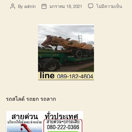
บน
By
admin
มกราคม 18, 2021
ไม่มีความเห็น
Post
Post
รถ
author
date
สไลด์
รถยก
รถ
ลาก
ใน
อำเภ
บริกา
ขน
ส่ง
รถยน
ราคา
ถูก
รถสไลด์ รถยก รถลาก