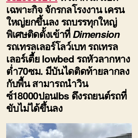
ประกั
เฉพาะกิจ จักรกลโรงงาน เครน
ราคา
ถูก
ใหญ่ยกขึ้นลง รถบรรทุกใหญ่
พิเศษติดตั้งเข้าที่
Dimension
รถเทรลเลอร์โลว์เบท รถเทรล
เลอร์เตี้ย lowbed รถหัวลากหาง
ต่ำ
70ซม. มีบันไดติดท้ายลากลง
กับพื้น สามารถนำวิน
ซ์18000ปอนlbs ดึงรถยนต์รถที่
ขับไม่ได้ขึ้นลง