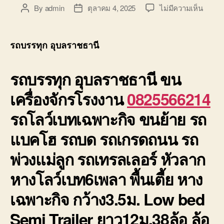
บน
By
admin
ตุลาคม 4, 2025
ไม่มีความเห็น
Post
Post
รถ
author
date
บรรทุ
อุบลรา
รถบรรทุก อุบลราชธานี
รถ6เพ
ขน
รถบรรทุก อุบลราชธานี ขน
เครื่อง
โรงงา
เครื่องจักรโรงงาน
0825566214
ส่ง
ชิ้น
รถโลว์เบทเฉพาะกิจ ขนย้าย รถ
งาน
แบคโฮ รถบด รถเกรดถนน รถ
พ่วงแม่ลูก รถเทรลเลอร์ หัวลาก
หางโลว์เบท6เพลา พื้นเตี้ย หาง
เฉพาะกิจ กว้าง3.5ม. Low bed
Semi Trailer ยาว12ม.38ล้อ ล้อ