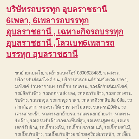
บริษัทรถบรรทุก อุบลราชธานี
6เพลา, 6เพลารถบรรทุก
อุบลราชธานี , เฉพาะกิจรถบรรทุก
อุบลราชธานี ,โลวเบท6เพลารถ
บรรทุก อุบลราชธานี
ขนย้ายแบคโฮ
,
ขนย้ายแบคโฮร์ 0800628488
,
ขนส่งรถ
,
บริการรับส่งมอไซค์ ขน
,
บริการส่งรถยนต์ข้ามจังหวัด ราคา
,
มอไซค์ ร้านชากาแฟ รถเฮี๊ยบ รถเครน
,
รถ4ล้อรับส่งมอไซค์
,
รถ6ล้อรับจ้าง
,
รถคอกขนส่งของ
,
รถคอกรับจ้าง
,
รถยกรถเครน
รับจ้าง
,
รถลากจูง
,
รถลากจูง ราคา
,
รถลากดึงรถสิบล้อ 6ล้อ
,
รถ
สามล้อลาก
,
รถเครน ให้เช่าราคาไม่แพง
,
รถเครน20ตัน
,
รถ
เครนกระเช้า
,
รถเครนยกย้ายรถ
,
รถเครนยกย้ายเสา
,
รถเครน
รับจ้าง
,
รถเครนรับจ้างยกของขึ้นที่สูง
,
รถเครนสูง50ม
,
รถเทร
เลอร์รับจ้าง
,
รถเฮี๊ยบ 3ตัน
,
รถเฮี๊ยบ ยกรถยนต์
,
รถเฮี๊ยบยกไม้
,
รถเฮี๊ยบรับจ้าง
,
รถเฮี๊ยบรับจ้างยกย้ายเครื่องจักรหนัก
,
รถเฮี๊ยบ