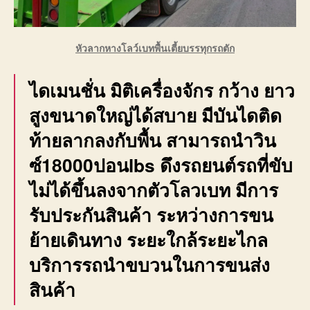
หัวลากหางโลว์เบทพื้นเตี้ยบรรทุกรถตัก
ไดเมนชั่น มิติเครื่องจักร กว้าง ยาว
สูงขนาดใหญ่ได้สบาย มีบันไดติด
ท้ายลากลงกับพื้น สามารถนำวิน
ซ์18000ปอนlbs ดึงรถยนต์รถที่ขับ
ไม่ได้ขึ้นลงจากตัวโลวเบท มีการ
รับประกันสินค้า ระหว่างการขน
ย้ายเดินทาง ระยะใกล้ระยะไกล
บริการรถนำขบวนในการขนส่ง
สินค้า