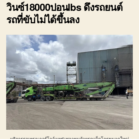
วินซ์18000ปอนlbs ดึงรถยนต์
รถที่ขับไม่ได้ขึ้นลง
บริการรถเทรลเลอร์โลว์เบท6เพลาขนย้ายรถแม็คโครขนาดใหญ่