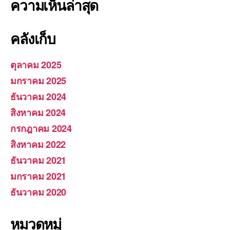
ความเห็นล่าสุด
คลังเก็บ
ตุลาคม 2025
มกราคม 2025
ธันวาคม 2024
สิงหาคม 2024
กรกฎาคม 2024
สิงหาคม 2022
ธันวาคม 2021
มกราคม 2021
ธันวาคม 2020
หมวดหมู่