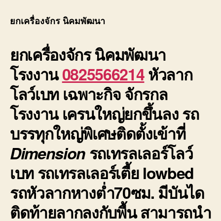
เครื่อ
นิคม
ยกเครื่องจักร นิคมพัฒนา
พัฒน
รื้อ
ยกเครื่องจักร นิคมพัฒนา
ถอน
ติด
โรงงาน
0825566214
หัวลาก
ตั้ง
มี
โลว์เบท เฉพาะกิจ จักรกล
ประก
ราคา
โรงงาน เครนใหญ่ยกขึ้นลง รถ
ถูก
บรรทุกใหญ่พิเศษติดตั้งเข้าที่
Dimension
รถเทรลเลอร์โลว์
เบท รถเทรลเลอร์เตี้ย lowbed
รถหัวลากหางต่ำ
70ซม. มีบันได
ติดท้ายลากลงกับพื้น สามารถนำ