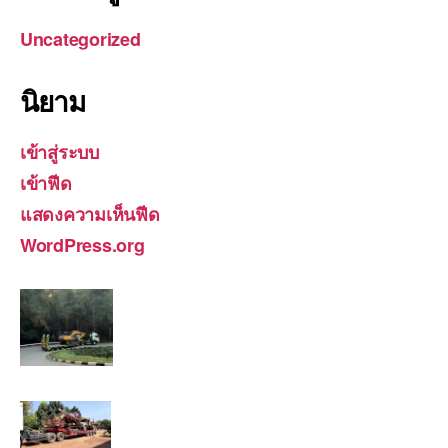
Uncategorized
นิยาม
เข้าสู่ระบบ
เข้าฟีด
แสดงความเห็นฟีด
WordPress.org