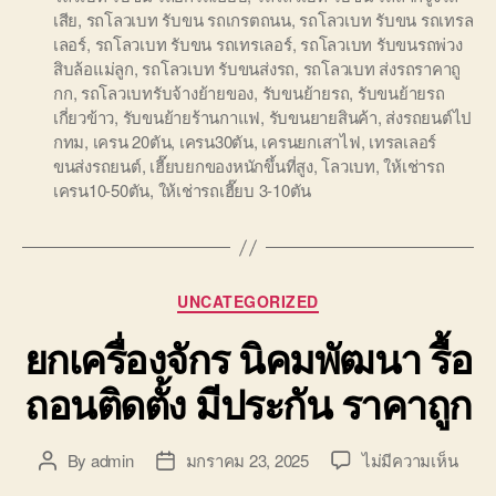
เสีย
,
รถโลวเบท รับขน รถเกรตถนน
,
รถโลวเบท รับขน รถเทรล
เลอร์
,
รถโลวเบท รับขน รถเทรเลอร์
,
รถโลวเบท รับขนรถพ่วง
สิบล้อแม่ลูก
,
รถโลวเบท รับขนส่งรถ
,
รถโลวเบท ส่งรถราคาถู
กก
,
รถโลวเบทรับจ้างย้ายของ
,
รับขนย้ายรถ
,
รับขนย้ายรถ
เกี่ยวข้าว
,
รับขนย้ายร้านกาแฟ
,
รับขนยายสินค้า
,
ส่งรถยนต์ไป
กทม
,
เครน 20ตัน
,
เครน30ตัน
,
เครนยกเสาไฟ
,
เทรลเลอร์
ขนส่งรถยนต์
,
เฮี๊ยบยกของหนักขึ้นที่สูง
,
โลวเบท
,
ให้เช่ารถ
เครน10-50ตัน
,
ให้เช่ารถเฮี๊ยบ 3-10ตัน
Categories
UNCATEGORIZED
ยกเครื่องจักร นิคมพัฒนา รื้อ
ถอนติดตั้ง มีประกัน ราคาถูก
บน
By
admin
มกราคม 23, 2025
ไม่มีความเห็น
Post
Post
ยก
author
date