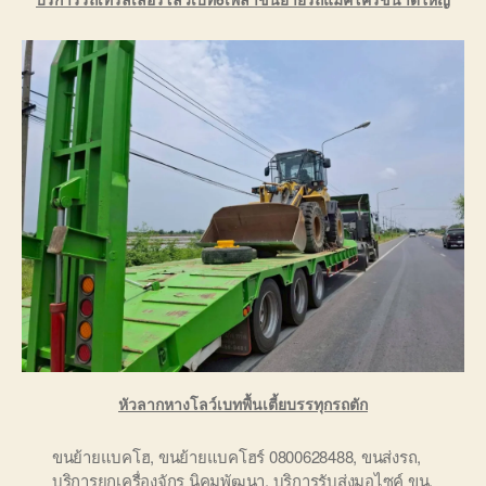
หัวลากหางโลว์เบทพื้นเตี้ยบรรทุกรถตัก
ขนย้ายแบคโฮ
,
ขนย้ายแบคโฮร์ 0800628488
,
ขนส่งรถ
,
บริการยกเครื่องจักร นิคมพัฒนา
,
บริการรับส่งมอไซค์ ขน
,