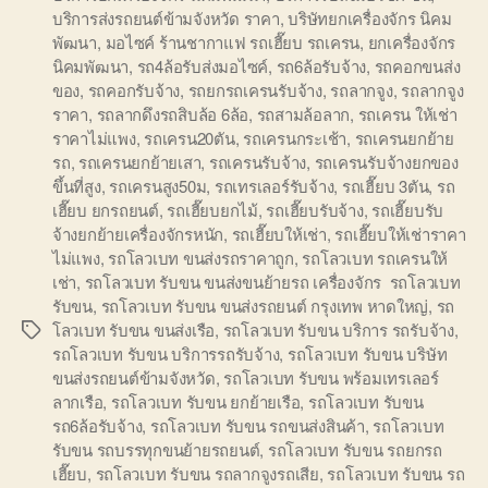
บริการส่งรถยนต์ข้ามจังหวัด ราคา
,
บริษัทยกเครื่องจักร นิคม
พัฒนา
,
มอไซค์ ร้านชากาแฟ รถเฮี๊ยบ รถเครน
,
ยกเครื่องจักร
นิคมพัฒนา
,
รถ4ล้อรับส่งมอไซค์
,
รถ6ล้อรับจ้าง
,
รถคอกขนส่ง
ของ
,
รถคอกรับจ้าง
,
รถยกรถเครนรับจ้าง
,
รถลากจูง
,
รถลากจูง
ราคา
,
รถลากดึงรถสิบล้อ 6ล้อ
,
รถสามล้อลาก
,
รถเครน ให้เช่า
ราคาไม่แพง
,
รถเครน20ตัน
,
รถเครนกระเช้า
,
รถเครนยกย้าย
รถ
,
รถเครนยกย้ายเสา
,
รถเครนรับจ้าง
,
รถเครนรับจ้างยกของ
ขึ้นที่สูง
,
รถเครนสูง50ม
,
รถเทรเลอร์รับจ้าง
,
รถเฮี๊ยบ 3ตัน
,
รถ
เฮี๊ยบ ยกรถยนต์
,
รถเฮี๊ยบยกไม้
,
รถเฮี๊ยบรับจ้าง
,
รถเฮี๊ยบรับ
จ้างยกย้ายเครื่องจักรหนัก
,
รถเฮี๊ยบให้เช่า
,
รถเฮี๊ยบให้เช่าราคา
ไม่แพง
,
รถโลวเบท ขนส่งรถราคาถูก
,
รถโลวเบท รถเครนให้
เช่า
,
รถโลวเบท รับขน ขนส่งขนย้ายรถ เครื่องจักร รถโลวเบท
รับขน
,
รถโลวเบท รับขน ขนส่งรถยนต์ กรุงเทพ หาดใหญ่
,
รถ
โลวเบท รับขน ขนส่งเรือ
,
รถโลวเบท รับขน บริการ รถรับจ้าง
,
Tags
รถโลวเบท รับขน บริการรถรับจ้าง
,
รถโลวเบท รับขน บริษัท
ขนส่งรถยนต์ข้ามจังหวัด
,
รถโลวเบท รับขน พร้อมเทรเลอร์
ลากเรือ
,
รถโลวเบท รับขน ยกย้ายเรือ
,
รถโลวเบท รับขน
รถ6ล้อรับจ้าง
,
รถโลวเบท รับขน รถขนส่งสินค้า
,
รถโลวเบท
รับขน รถบรรทุกขนย้ายรถยนต์
,
รถโลวเบท รับขน รถยกรถ
เฮี๊ยบ
,
รถโลวเบท รับขน รถลากจูงรถเสีย
,
รถโลวเบท รับขน รถ