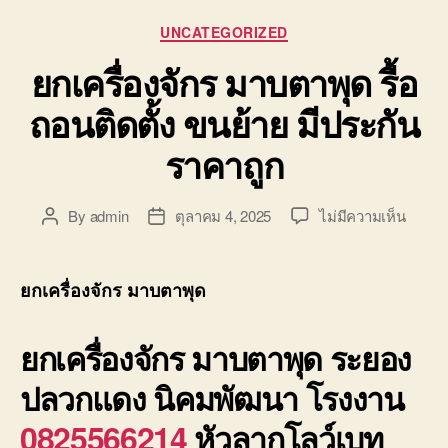
Categories
UNCATEGORIZED
ยกเครื่องจักร มาบตาพุด รื้อ
ถอนติดตั้ง ขนย้าย มีประกัน
ราคาถูก
บน
By
admin
ตุลาคม 4, 2025
ไม่มีความเห็น
Post
Post
ยก
author
date
เครื่อง
มาบตา
ยกเครื่องจักร มาบตาพุด
รื้อ
ถอน
ยกเครื่องจักร มาบตาพุด ระยอง
ติด
ตั้ง
ปลวกแดง นิคมพัฒนา โรงงาน
ขน
ย้าย
0825566214
หัวลากโลว์เบท
มี