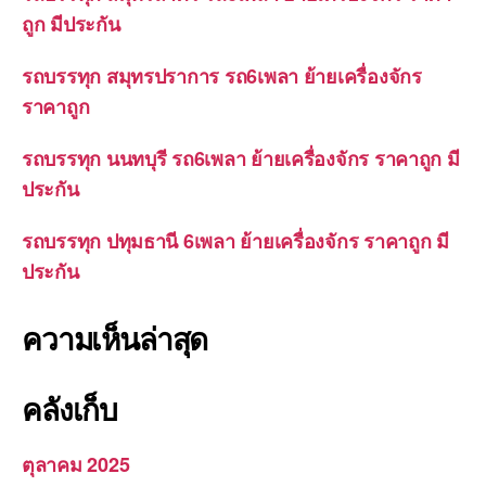
ถูก มีประกัน
รถบรรทุก สมุทรปราการ รถ6เพลา ย้ายเครื่องจักร
ราคาถูก
รถบรรทุก นนทบุรี รถ6เพลา ย้ายเครื่องจักร ราคาถูก มี
ประกัน
รถบรรทุก ปทุมธานี 6เพลา ย้ายเครื่องจักร ราคาถูก มี
ประกัน
ความเห็นล่าสุด
คลังเก็บ
ตุลาคม 2025