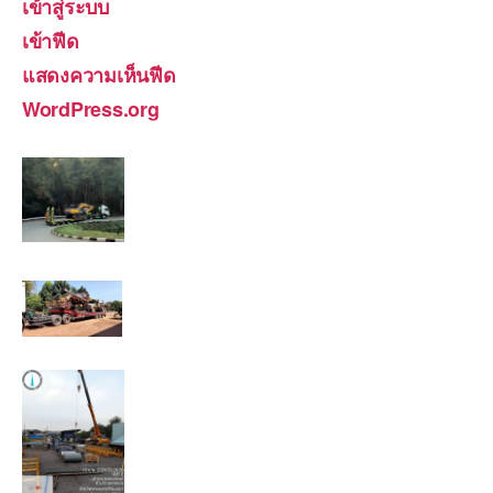
เข้าสู่ระบบ
เข้าฟีด
แสดงความเห็นฟีด
WordPress.org