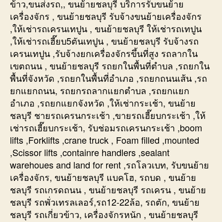
ข้าว,ขนส่งรถ,, ขนย้ายชลบุรี บริการรับขนย้าย
เครื่องจักร , ขนย้ายชลบุรี รับจ้างขนย้ายเครื่องจักร
,ให้เช่ารถเครนเทปูน , ขนย้ายชลบุรี ให้เช่ารถเทปูน
,ให้เช่ารถเฮี๊ยบ5ตันเทปูน , ขนย้ายชลบุรี รับจ้างรถ
เครนเทปูน ,รับจ้างยกเครื่องจักรขึ้นที่สูง รถลากใน
เขตถนน , ขนย้ายชลบุรี รถยกในพื้นที่ตำบล ,รถยกใน
พื้นที่จังหวัด ,รถยกในพื้นที่อำเภอ ,รถยกถนนเส้น ,รถ
ยกแยกถนน, รถยกรถลากแยกตำบล ,รถยกแยก
อำเภอ ,รถยกแยกจังหวัด ,ให้เช่ากระเช้า, ขนย้าย
ชลบุรี ชายรถเครนกระเช้า ,ขายรถเฮี๊ยบกระเช้า ,ให้
เช่ารถเฮี๊ยบกระเช้า, รับช่อมรถเครนกระเช้า ,boom
lifts ,Forklifts ,crane truck , Foam filled ,mounted
,Scissor lifts ,containre handlers ,sealant
warehoues and land for rent ,รถโลวเบท, รับขนย้าย
เครื่องจักร, ขนย้ายชลบุรี แบคโฮ, รถบด , ขนย้าย
ชลบุรี รถเกรดถนน , ขนย้ายชลบุรี รถเครน , ขนย้าย
ชลบุรี รถพั่วเทรลเลอร์,รถ12-22ล้อ, รถตัก, ขนย้าย
ชลบุรี รถเกี่ยวข้าว, เครื่องจักรหนัก , ขนย้ายชลบุรี