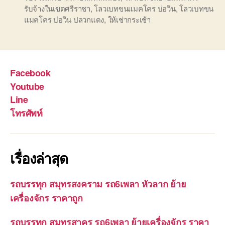
รับจ้างในเขตศรีราชา
,
โลวเบทขนแมคโคร บ่อวิน
,
โลวเบทขน
แมคโคร บ่อวิน ปลวกแดง
,
ให้เช่ากระเช้า
Facebook
Youtube
Line
โทรศัพท์
เรื่องล่าสุด
รถบรรทุก สมุทรสงคราม รถ6เพลา หัวลาก ย้าย
เครื่องจักร ราคาถูก
รถบรรทุก สมุทรสาคร รถ6เพลา ย้ายเครื่องจักร ราคา