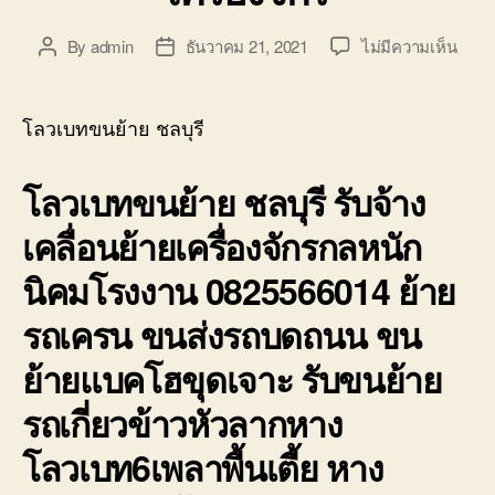
บน
By
admin
ธันวาคม 21, 2021
ไม่มีความเห็น
Post
Post
โลวเ
author
date
ขน
ย้าย
โลวเบทขนย้าย ชลบุรี
ชลบุร
6เพล
โลวเบทขนย้าย ชลบุรี รับจ้าง
เตี้ย
รับจ้า
เคลื่อนย้ายเครื่องจักรกลหนัก
เคลื่
ย้าย
นิคมโรงงาน 0825566014 ย้าย
เครื่อ
รถเครน ขนส่งรถบดถนน ขน
ย้ายแบคโฮขุดเจาะ รับขนย้าย
รถเกี่ยวข้าวหัวลากหาง
โลวเบท6เพลาพื้นเตี้ย หาง