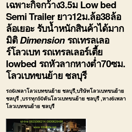
เฉพาะกิจกว้าง3.5ม Low bed
Semi Trailer ยาว12ม.ล้อ38ล้อ
ล้อเยอะ รับน้ำหนักสินค้าได้มาก
มิติ
Dimension
รถเทรลเลอ
ร์โลวเบท รถเทรลเลอร์เตี้ย
lowbed รถหัวลากหางต่ำ
70ซม.
โลวเบทขนย้าย ชลบุรี
รถ6เพลาโลวเบทขนย้าย ชลบุรี,บริษัทโลวเบทขนย้าย
ชลบุรี ,บรรทุก50ตันโลวเบทขนย้าย ชลบุรี ,หาง6เพลา
โลวเบทขนย้าย ชลบุรี