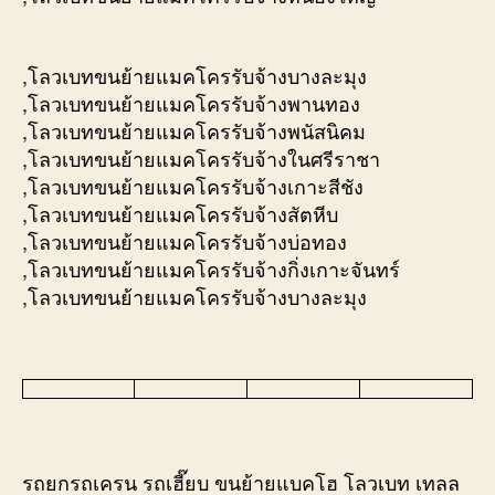
,โลวเบทขนย้ายแมคโครรับจ้างบางละมุง
,โลวเบทขนย้ายแมคโครรับจ้างพานทอง
,โลวเบทขนย้ายแมคโครรับจ้างพนัสนิคม
,โลวเบทขนย้ายแมคโครรับจ้างในศรีราชา
,โลวเบทขนย้ายแมคโครรับจ้างเกาะสีชัง
,โลวเบทขนย้ายแมคโครรับจ้างสัตหีบ
,โลวเบทขนย้ายแมคโครรับจ้างบ่อทอง
,โลวเบทขนย้ายแมคโครรับจ้างกิ่งเกาะจันทร์
,โลวเบทขนย้ายแมคโครรับจ้างบางละมุง
รถยกรถเครน รถเฮี๊ยบ ขนย้ายแบคโฮ โลวเบท เทลล