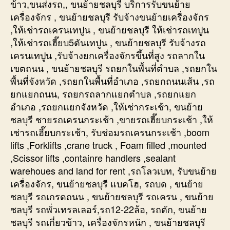
ข้าว,ขนส่งรถ,, ขนย้ายชลบุรี บริการรับขนย้าย
เครื่องจักร , ขนย้ายชลบุรี รับจ้างขนย้ายเครื่องจักร
,ให้เช่ารถเครนเทปูน , ขนย้ายชลบุรี ให้เช่ารถเทปูน
,ให้เช่ารถเฮี๊ยบ5ตันเทปูน , ขนย้ายชลบุรี รับจ้างรถ
เครนเทปูน ,รับจ้างยกเครื่องจักรขึ้นที่สูง รถลากใน
เขตถนน , ขนย้ายชลบุรี รถยกในพื้นที่ตำบล ,รถยกใน
พื้นที่จังหวัด ,รถยกในพื้นที่อำเภอ ,รถยกถนนเส้น ,รถ
ยกแยกถนน, รถยกรถลากแยกตำบล ,รถยกแยก
อำเภอ ,รถยกแยกจังหวัด ,ให้เช่ากระเช้า, ขนย้าย
ชลบุรี ชายรถเครนกระเช้า ,ขายรถเฮี๊ยบกระเช้า ,ให้
เช่ารถเฮี๊ยบกระเช้า, รับช่อมรถเครนกระเช้า ,boom
lifts ,Forklifts ,crane truck , Foam filled ,mounted
,Scissor lifts ,containre handlers ,sealant
warehoues and land for rent ,รถโลวเบท, รับขนย้าย
เครื่องจักร, ขนย้ายชลบุรี แบคโฮ, รถบด , ขนย้าย
ชลบุรี รถเกรดถนน , ขนย้ายชลบุรี รถเครน , ขนย้าย
ชลบุรี รถพั่วเทรลเลอร์,รถ12-22ล้อ, รถตัก, ขนย้าย
ชลบุรี รถเกี่ยวข้าว, เครื่องจักรหนัก , ขนย้ายชลบุรี