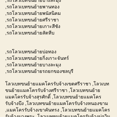
,รถโลวเบทขนย้ายพานทอง
,รถโลวเบทขนย้ายพนัสนิคม
,รถโลวเบทขนย้ายศรีราชา
,รถโลวเบทขนย้ายเกาะสีชัง
,รถโลวเบทขนย้ายสัตหีบ
,รถโลวเบทขนย้ายบ่อทอง
,รถโลวเบทขนย้ายกิ่งเกาะจันทร์
,รถโลวเบทขนย้ายบางละมุง
,รถโลวเบทขนย้ายรถยกของชลบุรี
โลวเบทขนย้ายแมคโครรับจ้างเขตศรีราชา ,โลวเบท
ขนย้ายแมคโครรับจ้างศรีราชา ,โลวเบทขนย้าย
แมคโครรับจ้างสุรศักดิ์ ,โลวเบทขนย้ายแมคโคร
รับจ้างบึง ,โลวเบทขนย้ายแมคโครรับจ้างหนองขาม
,แมคโครรับจ้างเขาคันทรง ,โลวเบทขนย้ายแมคโคร
รับจ้างบางพระ ,โลวเบทขนย้ายแมคโครรับจ้างบ่อวิน