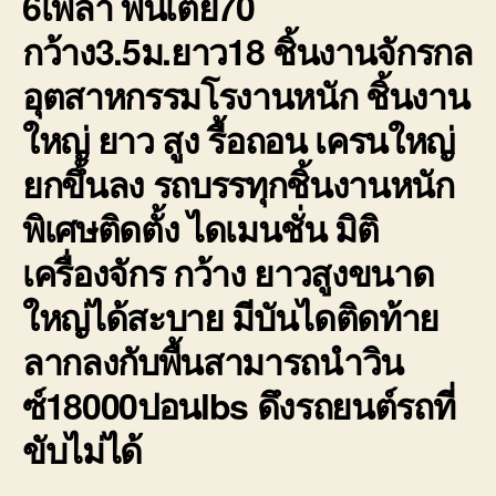
6เพลา พื้นเตี้ย70
กว้าง3.5ม.ยาว18 ชิ้นงานจักรกล
อุตสาหกรรมโรงานหนัก ชิ้นงาน
ใหญ่ ยาว สูง รื้อถอน เครนใหญ่
ยกขึ้นลง รถบรรทุกชิ้นงานหนัก
พิเศษติดตั้ง ไดเมนชั่น มิติ
เครื่องจักร กว้าง ยาวสูงขนาด
ใหญ่ได้สะบาย มีบันไดติดท้าย
ลากลงกับพื้นสามารถนำวิน
ซ์18000ปอนlbs ดึงรถยนต์รถที่
ขับไม่ได้