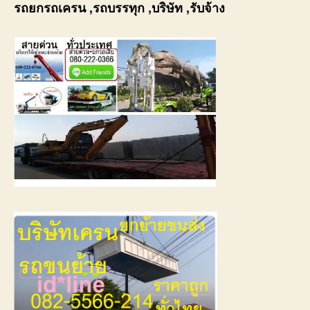
รถยกรถเครน ,รถบรรทุก ,บริษัท ,รับจ้าง