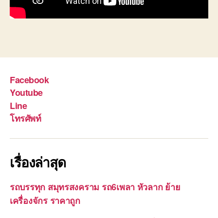
Facebook
Youtube
Line
โทรศัพท์
เรื่องล่าสุด
รถบรรทุก สมุทรสงคราม รถ6เพลา หัวลาก ย้าย
เครื่องจักร ราคาถูก