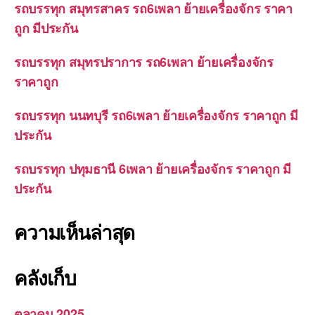
รถบรรทุก สมุทรสาคร รถ6เพลา ย้ายเครื่องจักร ราคา
ถูก มีประกัน
รถบรรทุก สมุทรปราการ รถ6เพลา ย้ายเครื่องจักร
ราคาถูก
รถบรรทุก นนทบุรี รถ6เพลา ย้ายเครื่องจักร ราคาถูก มี
ประกัน
รถบรรทุก ปทุมธานี 6เพลา ย้ายเครื่องจักร ราคาถูก มี
ประกัน
ความเห็นล่าสุด
คลังเก็บ
ตุลาคม 2025