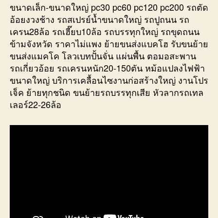
ขนาดเล็ก-ขนาดใหญ่ pc30 pc60 pc120 pc200 รถตัด
อ้อยงวงช้าง รถสเปรย์น้ำขนาดใหญ่ รถปูถนน รถ
เครน28ล้อ รถเฮี๊ยบ10ล้อ รถบรรทุกใหญ่ รถขุดถนน
ข้ามจังหวัด ราคาไม่แพง ย้ายขนส่งแบคโฮ รับขนย้าย
ขนส่งแมคโค โลวเบทปั้นจั่น แผ่นพื้น ตอมอสะพาน
รถเกี่ยวอ้อย รถเครนหนัก20-150ตัน หม้อแปลงไฟฟ้า
ขนาดใหญ่ บริการเคลื้อนไซงานก่อสร้างใหญ่ งานโปร
เจ็ค ย้ายทุกชนิด ขนย้ายรถบรรทุกเสีย หัวลากรถเทล
เลอร์22-26ล้อ