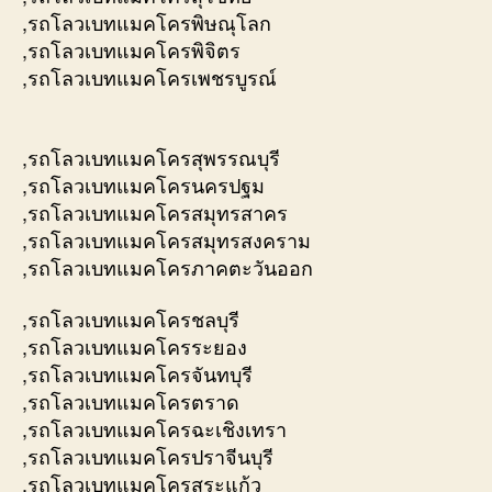
,รถโลวเบทแมคโครพิษณุโลก
,รถโลวเบทแมคโครพิจิตร
,รถโลวเบทแมคโครเพชรบูรณ์
,รถโลวเบทแมคโครสุพรรณบุรี
,รถโลวเบทแมคโครนครปฐม
,รถโลวเบทแมคโครสมุทรสาคร
,รถโลวเบทแมคโครสมุทรสงคราม
,รถโลวเบทแมคโครภาคตะวันออก
,รถโลวเบทแมคโครชลบุรี
,รถโลวเบทแมคโครระยอง
,รถโลวเบทแมคโครจันทบุรี
,รถโลวเบทแมคโครตราด
,รถโลวเบทแมคโครฉะเชิงเทรา
,รถโลวเบทแมคโครปราจีนบุรี
,รถโลวเบทแมคโครสระแก้ว