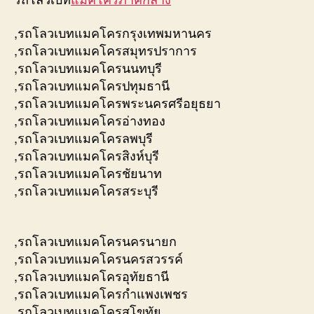
,รถโลวเบทแมคโครกรุงเทพมหานคร
,รถโลวเบทแมคโครสมุทรปราการ
,รถโลวเบทแมคโครนนทบุรี
,รถโลวเบทแมคโครปทุมธานี
,รถโลวเบทแมคโครพระนครศรีอยุธยา
,รถโลวเบทแมคโครอ่างทอง
,รถโลวเบทแมคโครลพบุรี
,รถโลวเบทแมคโครสิงห์บุรี
,รถโลวเบทแมคโครชัยนาท
,รถโลวเบทแมคโครสระบุรี
,รถโลวเบทแมคโครนครนายก
,รถโลวเบทแมคโครนครสวรรค์
,รถโลวเบทแมคโครอุทัยธานี
,รถโลวเบทแมคโครกำแพงเพชร
,รถโลวเบทแมคโครสุโขทัย