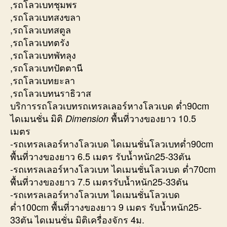
,รถโลวเบทชุมพร
,รถโลวเบทสงขลา
,รถโลวเบทสตูล
,รถโลวเบทตรัง
,รถโลวเบทพัทลุง
,รถโลวเบทปัตตานี
,รถโลวเบทยะลา
,รถโลวเบทนราธิวาส
บริการรถโลวเบทรถเทรลเลอร์หางโลวเบด ต่ำ90cm
ไดเมนชั่น มิติ
พื้นที่วางของยาว 10.5
Dimension
เมตร
-รถเทรลเลอร์หางโลวเบด ไดเมนชั่นโลวเบทต่ำ90cm
พื้นที่วางของยาว 6.5 เมตร รับน้ำหนัก25-33ตัน
-รถเทรลเลอร์หางโลวเบท ไดเมนชั่นโลวเบด ต่ำ70cm
พื้นที่วางของยาว 7.5 เมตรรับน้ำหนัก25-33ตัน
-รถเทรลเลอร์หางโลวเบท ไดเมนชั่นโลวเบด
ต่ำ100cm พื้นที่วางของยาว 9 เมตร รับน้ำหนัก25-
33ตัน ไดเมนชั่น มิติเครื่องจักร 4ม.