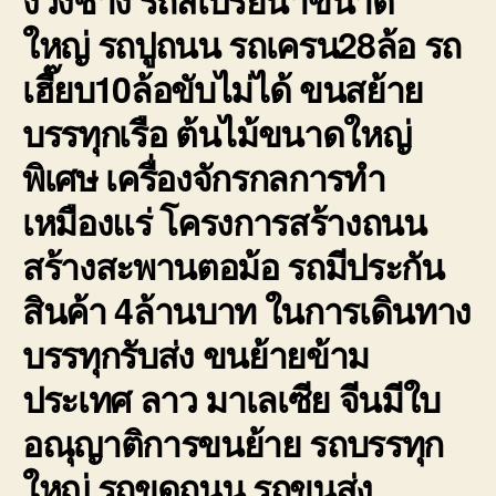
งวงช้าง รถสเปรย์น้ำขนาด
ใหญ่ รถปูถนน รถเครน28ล้อ รถ
เฮี๊ยบ10ล้อขับไม่ได้ ขนสย้าย
บรรทุกเรือ ต้นไม้ขนาดใหญ่
พิเศษ เครื่องจักรกลการทำ
เหมืองแร่ โครงการสร้างถนน
สร้างสะพานตอม้อ รถมีประกัน
สินค้า 4ล้านบาท ในการเดินทาง
บรรทุกรับส่ง ขนย้ายข้าม
ประเทศ ลาว มาเลเซีย จีนมีใบ
อณุญาติการขนย้าย รถบรรทุก
ใหญ่ รถขุดถนน รถขนส่ง