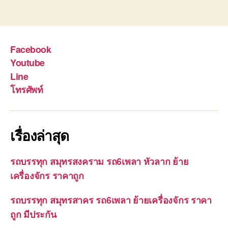
Facebook
Youtube
Line
โทรศัพท์
เรื่องล่าสุด
รถบรรทุก สมุทรสงคราม รถ6เพลา หัวลาก ย้าย
เครื่องจักร ราคาถูก
รถบรรทุก สมุทรสาคร รถ6เพลา ย้ายเครื่องจักร ราคา
ถูก มีประกัน