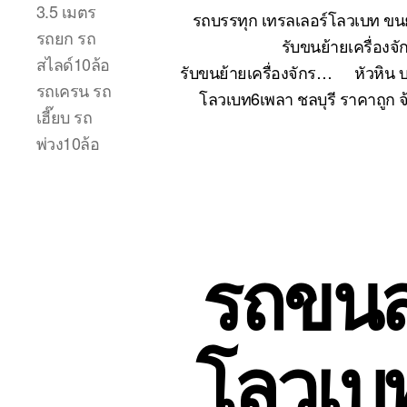
3.5 เมตร
รถบรรทุก เทรลเลอร์โลวเบท ขนย
รถยก รถ
รับขนย้ายเครื่องจ
สไลด์10ล้อ
รับขนย้ายเครื่องจักร…
หัวหิน 
รถเครน รถ
โลวเบท6เพลา ชลบุรี ราคาถูก จ
เฮี๊ยบ รถ
พ่วง10ล้อ
รถขนส
โลวเบท