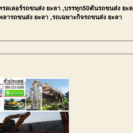
เทรลเลอร์รถขนส่ง ยะลา ,บรรทุก50ตันรถขนส่ง ยะ
พลารถขนส่ง ยะลา ,รถเฉพาะกิจรถขนส่ง ยะลา