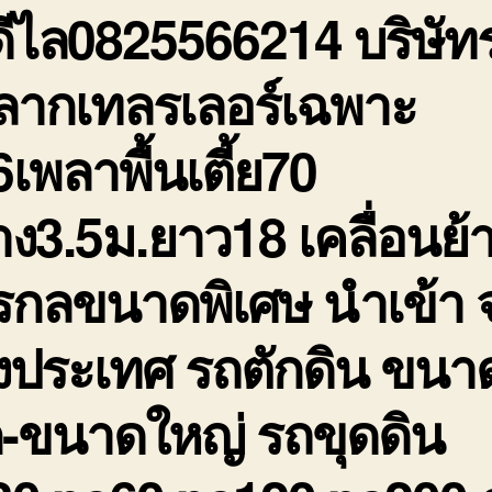
ดีไล0825566214 บริษัท
วลากเทลรเลอร์เฉพาะ
6เพลาพื้นเตี้ย70
าง3.5ม.ยาว18 เคลื่อนย้
กรกลขนาดพิเศษ นำเข้า 
างประเทศ รถตักดิน ขนา
ก-ขนาดใหญ่ รถขุดดิน