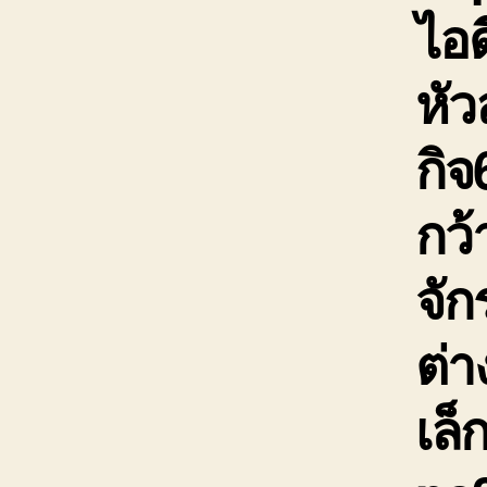
ไอ
หั
กิจ
กว้
จั
ต่
เล็