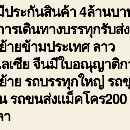
ีประกันสินค้า 4ล้านบา
ารเดินทางบรรทุกรับส่ง
ย้ายข้ามประเทศ ลาว
ลเซีย จีนมีใบอณุญาติก
้าย รถบรรทุกใหญ่ รถข
น รถขนส่งแม็คโคร200
ลา