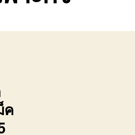
า
ม็ค
5