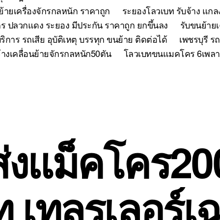
้ายเครื่องจักรกลหนัก ราคาถูก
ระยองโลวเบท รับจ้าง แก
ักร ปลวกแดง ระยอง มีประกัน ราคาถูก ยกขึ้นลง
รับขนย้ายเ
บริการ รถเสีย อุบัติเหตุ บรรทุก ขนย้าย ติดต่อได้
เพชรบุรี 
้างเคลื่อนย้ายจักรกลหนัก50ตัน
โลวเบทขนแมคโคร 6เพลาย้
่งแม็คโคร20
 เทลรเลอร์เ