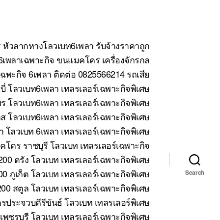
หัวลากหางโลวเบท6เพลา รับจ้างราคาถูก
 6เพลาเฉพาะกิจ ขนแมคโคร เครื่องจักรกล
เฉพะกิจ 6เพลา ติดต่อ 0825566214 รถเสีย
ี่ โลวเบท6เพลา เทลรเลอร์เฉพาะกิจพิเศษ
ร โลวเบท6เพลา เทลรเลอร์เฉพาะกิจพิเศษ
ส โลวเบท6เพลา เทลรเลอร์เฉพาะกิจพิเศษ
า โลวเบท 6เพลา เทลรเลอร์เฉพาะกิจพิเศษ
คโคร ราชบุรี โลวเบท เทลรเลอร์เฉพาะกิจ
00 ตรัง โลวเบท เทลรเลอร์เฉพาะกิจพิเศษ
 ภูเก็ต โลวเบท เทลรเลอร์เฉพาะกิจพิเศษ
Search
00 สตูล โลวเบท เทลรเลอร์เฉพาะกิจพิเศษ
รประจวบคีรีขันธ์ โลวเบท เทลรเลอร์พิเศษ
พชรบุรี โลวเบท เทลรเลอร์เฉพาะกิจพิเศษ