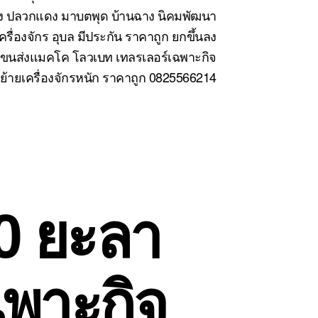
ลง ปลวกแดง มาบตพุด บ้านฉาง นิคมพัฒนา
ครื่องจักร อุบล มีประกัน ราคาถูก ยกขึ้นลง
รถขนส่งแมคโค โลวเบท เทลรเลอร์เฉพาะกิจ
ายเครื่องจักรหนัก ราคาถูก 0825566214
0 ยะลา
ฉพาะกิจ