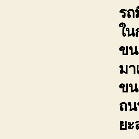
รถม
ในก
ขน
มาเ
ขนย
ถน
ยะ