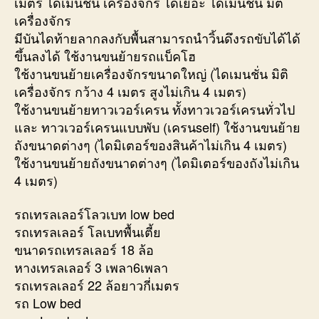
เมตร ไดเมนชั่น เครื่องจักร ได้เยอะ ไดเมนชั่น มิติ
เครื่องจักร
มีบันไดท้ายลากลงกับพื้นสามารถนำวิ้นดึงรถขับได้ได้
ขึ้นลงได้ ใช้งานขนย้ายรถแบ็คโฮ
ใช้งานขนย้ายเครื่องจักรขนาดใหญ่ (ไดเมนชั่น มิติ
เครื่องจักร กว้าง 4 เมตร สูงไม่เกิน 4 เมตร)
ใช้งานขนย้ายทาวเวอร์เครน ทั้งทาวเวอร์เครนทั่วไป
และ ทาวเวอร์เครนแบบพับ (เครนself) ใช้งานขนย้าย
ถังขนาดต่างๆ (ไดมิเตอร์ของสินค้าไม่เกิน 4 เมตร)
ใช้งานขนย้ายถังขนาดต่างๆ (ไดมิเตอร์ของถังไม่เกิน
4 เมตร)
รถเทรลเลอร์โลวเบท low bed
รถเทรลเลอร์ โลเบทพื้นเตี้ย
ขนาดรถเทรลเลอร์ 18 ล้อ
หางเทรลเลอร์ 3 เพลา6เพลา
รถเทรลเลอร์ 22 ล้อยาวกี่เมตร
รถ Low bed