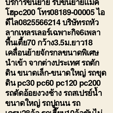
บริการขนย้าย รับขนย้ายแม็ค
โฮpc200 โทร08189-00005 ไอ
ดีไล0825566214 บริษัทรถหัว
ลากเทลรเลอร์เฉพาะกิจ6เพลา
พื้นเตี้ย70 กว้าง3.5ม.ยาว18
เคลื่อนย้ายจักรกลขนาดพิเศษ
นำเข้า จากต่างประเทศ รถตัก
ดิน ขนาดเล็ก-ขนาดใหญ่ รถขุด
ดิน pc30 pc60 pc120 pc200
รถตัดอ้อยงวงช้าง รถสเปรย์น้ำ
ขนาดใหญ่ รถปูถนน รถ
เครน28ล้อ รถเฮี๊ยบ10ล้อขับไม่