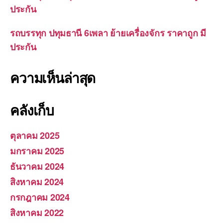
ประกัน
รถบรรทุก ปทุมธานี 6เพลา ย้ายเครื่องจักร ราคาถูก มี
ประกัน
ความเห็นล่าสุด
คลังเก็บ
ตุลาคม 2025
มกราคม 2025
ธันวาคม 2024
สิงหาคม 2024
กรกฎาคม 2024
สิงหาคม 2022