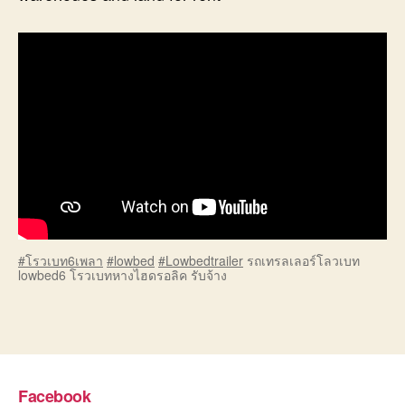
#โรวเบท6เพลา
#lowbed
#Lowbedtrailer
รถเทรลเลอร์โลวเบท
lowbed6 โรวเบทหางไฮดรอลิค รับจ้าง
Facebook