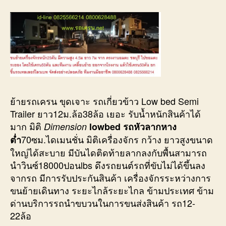
ย้ายรถเครน ขุดเจาะ รถเกี่ยวข้าว Low bed Semi
Trailer ยาว12ม.ล้อ38ล้อ เยอะ รับน้ำหนักสินค้าได้
มาก มิติ
Dimension
lowbed รถหัวลากหาง
70ซม.ไดเมนชั่น มิติเครื่องจักร กว้าง ยาวสูงขนาด
ต่ำ
ใหญ่ได้สะบาย มีบันไดติดท้ายลากลงกับพื้นสามารถ
นำวินซ์18000ปอนlbs ดึงรถยนต์รถที่ขับไม่ได้ขึ้นลง
จากรถ มีการรับประกันสินค้า เครื่องจักรระหว่างการ
ขนย้ายเดินทาง ระยะไกล้ระยะไกล ข้ามประเทศ ข้าม
ด่านบริการรถนำขบวนในการขนส่งสินค้า รถ12-
22ล้อ