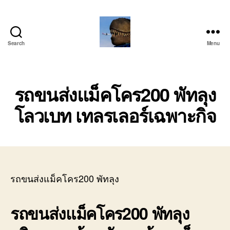
Search
Menu
บริการ
รถ
โลว์
เบท
รถขนส่งแม็คโคร200 พัทลุง
เฉพาะ
โลวเบท เทลรเลอร์เฉพาะกิจ
กิจ
พิเศษ
ย้าย
เครื่องจักร
ติดต่อ
โทร
0818900005
รถขนส่งแม็คโคร200 พัทลุง
รถขนส่งแม็คโคร200 พัทลุง