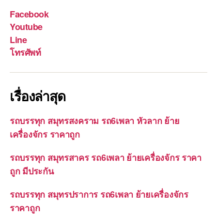
Facebook
Youtube
Line
โทรศัพท์
เรื่องล่าสุด
รถบรรทุก สมุทรสงคราม รถ6เพลา หัวลาก ย้าย
เครื่องจักร ราคาถูก
รถบรรทุก สมุทรสาคร รถ6เพลา ย้ายเครื่องจักร ราคา
ถูก มีประกัน
รถบรรทุก สมุทรปราการ รถ6เพลา ย้ายเครื่องจักร
ราคาถูก