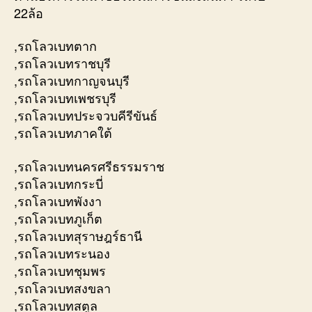
22ล้อ
,รถโลวเบทตาก
,รถโลวเบทราชบุรี
,รถโลวเบทกาญจนบุรี
,รถโลวเบทเพชรบุรี
,รถโลวเบทประจวบคีรีขันธ์
,รถโลวเบทภาคใต้
,รถโลวเบทนครศรีธรรมราช
,รถโลวเบทกระบี่
,รถโลวเบทพังงา
,รถโลวเบทภูเก็ต
,รถโลวเบทสุราษฎร์ธานี
,รถโลวเบทระนอง
,รถโลวเบทชุมพร
,รถโลวเบทสงขลา
,รถโลวเบทสตูล