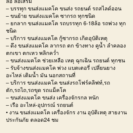
ล้อ ล้อเสริม
– บรรทุก ขนส่งแมคโค ขนส่ง รถยนต์ รถสไลด์ออน
– ขนย้าย ขนส่งแมคโค ซากรถ ทุกชนิด
– ยกลาก ขนส่งแมคโค รถบรรทุก 6-18ล้อ รถพ่วง ทุก
ชนิด
– บริการ ขนส่งแมคโค กู้ซากรถ เกิดอุบัติเหตุ
– ดึง ขนส่งแมคโค ลากรถ ตก ข้างทาง คูน้ำ ลำคลอง
ตกเขา ตกเหว พลิกคว่ำ
– ขนส่งแมคโค ช่วยเหลือ เหตุ ฉุกเฉิน รถยนต์ ทุกชน
– รับจ้างขนส่งแมคโค พ่วง แบตเตอรี่ เปลี่ยนยาง
อะไหล่ เติมน้ำ มัน นอกสถานที่
– บริการ ขนส่งแมคโค ขนส่งรถโฟร์คลิฟท์,รถ
ตัก,รถไถ,รถขุด รถแม็คโค
– ขนส่งแมคโค ขนส่ง เครื่องจักรกล หนัก
– เรือ อะไหล่-อุปกรณ์ รถยนต์
• งาน ขนส่งแมคโค เครื่องจักร งาน อุบัติเหตุ สายงาน
ประกันภัย ตลอด24 ชม