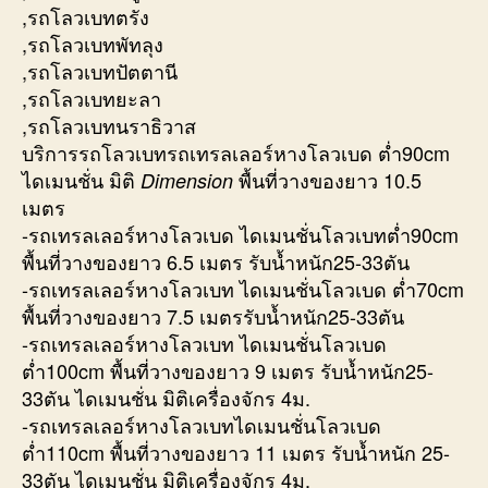
,รถโลวเบทตรัง
,รถโลวเบทพัทลุง
,รถโลวเบทปัตตานี
,รถโลวเบทยะลา
,รถโลวเบทนราธิวาส
บริการรถโลวเบทรถเทรลเลอร์หางโลวเบด ต่ำ90cm
ไดเมนชั่น มิติ
พื้นที่วางของยาว 10.5
Dimension
เมตร
-รถเทรลเลอร์หางโลวเบด ไดเมนชั่นโลวเบทต่ำ90cm
พื้นที่วางของยาว 6.5 เมตร รับน้ำหนัก25-33ตัน
-รถเทรลเลอร์หางโลวเบท ไดเมนชั่นโลวเบด ต่ำ70cm
พื้นที่วางของยาว 7.5 เมตรรับน้ำหนัก25-33ตัน
-รถเทรลเลอร์หางโลวเบท ไดเมนชั่นโลวเบด
ต่ำ100cm พื้นที่วางของยาว 9 เมตร รับน้ำหนัก25-
33ตัน ไดเมนชั่น มิติเครื่องจักร 4ม.
-รถเทรลเลอร์หางโลวเบทไดเมนชั่นโลวเบด
ต่ำ110cm พื้นที่วางของยาว 11 เมตร รับน้ำหนัก 25-
33ตัน ไดเมนชั่น มิติเครื่องจักร 4ม.