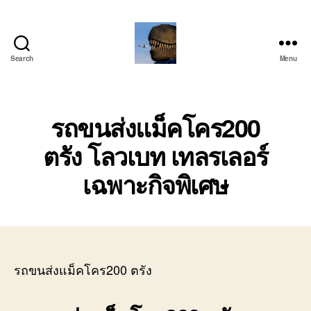
Search
Menu
บริการ
รถ
โลว์
เบท
รถขนส่งแม็คโคร200
เฉพาะ
ตรัง โลวเบท เทลรเลอร์
กิจ
พิเศษ
เฉพาะกิจพิเศษ
ย้าย
เครื่องจักร
ติดต่อ
โทร
0818900005
รถขนส่งแม็คโคร200 ตรัง