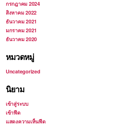
กรกฎาคม 2024
สิงหาคม 2022
ธันวาคม 2021
มกราคม 2021
ธันวาคม 2020
หมวดหมู่
Uncategorized
นิยาม
เข้าสู่ระบบ
เข้าฟีด
แสดงความเห็นฟีด