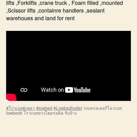
lifts ,Forklifts ,crane truck , Foam filled ,mounted
,Scissor lifts ,containre handlers ,sealant
warehoues and land for rent
#โรวเบท6เพลา
#lowbed
#Lowbedtrailer
รถเทรลเลอร์โลวเบท
lowbed6 โรวเบทหางไฮดรอลิค รับจ้าง