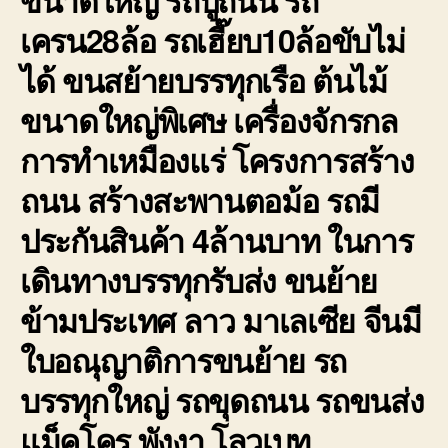
ขนาดใหญ่ รถปูถนน รถ
เครน28ล้อ รถเฮี๊ยบ10ล้อขับไม่
ได้ ขนสย้ายบรรทุกเรือ ต้นไม้
ขนาดใหญ่พิเศษ เครื่องจักรกล
การทำเหมืองแร่ โครงการสร้าง
ถนน สร้างสะพานตอม้อ รถมี
ประกันสินค้า 4ล้านบาท ในการ
เดินทางบรรทุกรับส่ง ขนย้าย
ข้ามประเทศ ลาว มาเลเซีย จีนมี
ใบอณุญาติการขนย้าย รถ
บรรทุกใหญ่ รถขุดถนน รถขนส่ง
แม็คโคร พังงา โลวเบท