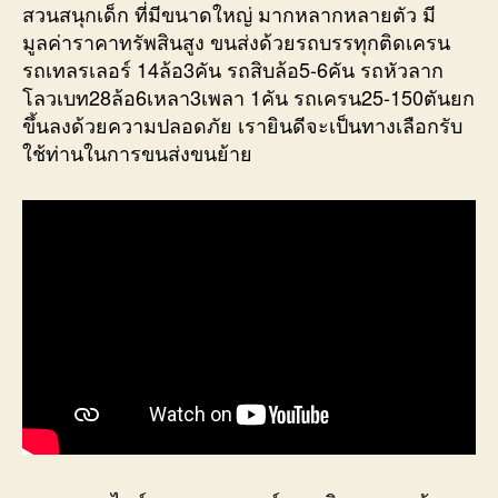
สวนสนุกเด็ก ที่มีขนาดใหญ่ มากหลากหลายตัว มี
มูลค่าราคาทรัพสินสูง ขนส่งด้วยรถบรรทุกติดเครน
รถเทลรเลอร์ 14ล้อ3คัน รถสิบล้อ5-6คัน รถหัวลาก
โลวเบท28ล้อ6เหลา3เพลา 1คัน รถเครน25-150ตันยก
ขึ้นลงด้วยความปลอดภัย เรายินดีจะเป็นทางเลือกรับ
ใช้ท่านในการขนส่งขนย้าย