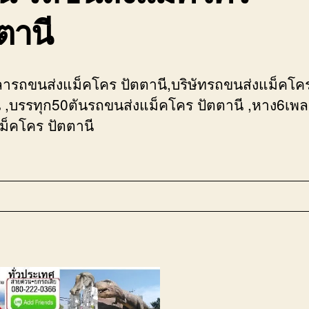
ตานี
ารถขนส่งแม็คโคร ปัตตานี,บริษัทรถขนส่งแม็คโค
ี ,บรรทุก50ตันรถขนส่งแม็คโคร ปัตตานี ,หาง6เพ
ม็คโคร ปัตตานี