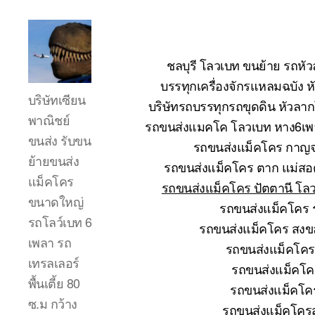
ชลบุรี โลวเบท ขนย้าย รถหัวล
บรรทุกเครื่องจักรแหลมฉบัง 
บริการ
บริษัทเซียน
รถ
บริษัทรถบรรทุกรถขุดดิน หัวล
พาณิชย์
โลว์
รถขนส่งแมคโค โลวเบท หาง6เพล
เบท
ขนส่ง รับขน
รถขนส่งแม็คโคร กาญจน
เฉพาะ
ย้ายขนส่ง
รถขนส่งแม็คโคร ตาก แม่สอ
กิจ
แม็คโคร
พิเศษ
รถขนส่งแม็คโคร ปัตตานี โล
ย้าย
ขนาดใหญ่
รถขนส่งแม็คโคร 
เครื่องจักร
รถโลว์เบท 6
รถขนส่งแม็คโคร สงข
ติดต่อ
เพลา รถ
โทร
รถขนส่งแม็คโคร2
0818900005
เทรลเลอร์
รถขนส่งแม็คโค
พื้นเตี้ย 80
รถขนส่งแม็คโค
ซ.ม กว้าง
รถขนส่งแม็คโครส