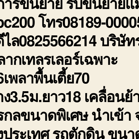
การขนย้าย รับขนย้ายแ
pc200 โทร08189-0000
ดีไล0825566214 บริษัท
วลากเทลรเลอร์เฉพาะ
6เพลาพื้นเตี้ย70
าง3.5ม.ยาว18 เคลื่อนย้
กรกลขนาดพิเศษ นำเข้า 
างประเทศ รถตักดิน ขนา