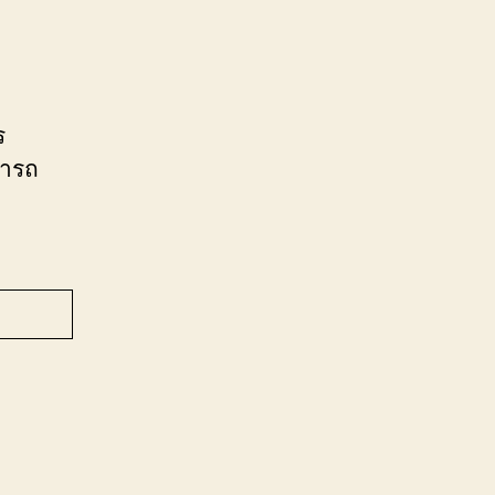
ร
ลารถ