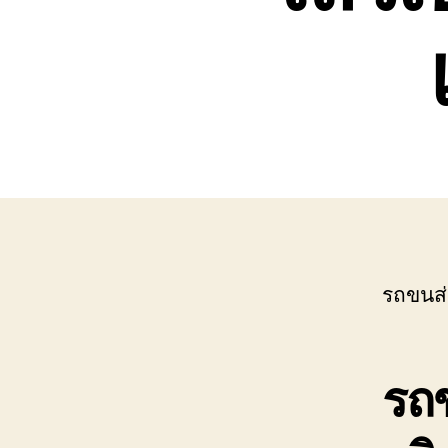
รถขนส่
รถข