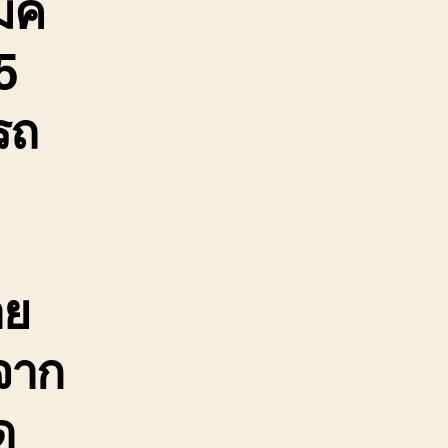
ม็ค
5
รถ
าย
จาก
ด